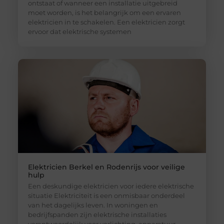
ontstaat of wanneer een installatie uitgebreid
moet worden, is het belangrijk om een ervaren
elektricien in te schakelen. Een elektricien zorgt
ervoor dat elektrische systemen
Elektricien Berkel en Rodenrijs voor veilige
hulp
Een deskundige elektricien voor iedere elektrische
situatie Elektriciteit is een onmisbaar onderdeel
van het dagelijks leven. In woningen en
bedrijfspanden zijn elektrische installaties
verantwoordelijk voor verlichting, apparatuur,