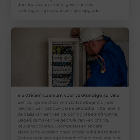
duizenden euro’s uit te geven om uw
leefomgeving een aanzienlijke upgrade
Elektricien Leersum voor vakkundige service
Een veilige elektrische installatie begint bij een
vakman Een betrouwbare elektrische installatie is
de basis van een veilige woning of bedrijfsruimte.
Dagelijks maken we gebruik van verlichting,
keukenapparatuur, computers en andere
elektrische voorzieningen zonder erbij stil te staan.
Zodra er een storing optreedt of een installatie niet