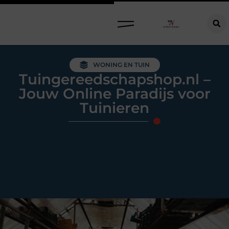
Raamdecoratie kiezen: welke oplossing past bij jouw ramen, ruimte en woonwensen?
WONING EN TUIN
Tuingereedschapshop.nl –
Jouw Online Paradijs voor
Tuinieren