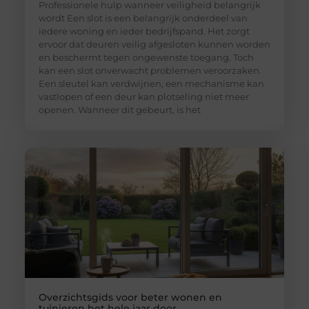
Professionele hulp wanneer veiligheid belangrijk
wordt Een slot is een belangrijk onderdeel van
iedere woning en ieder bedrijfspand. Het zorgt
ervoor dat deuren veilig afgesloten kunnen worden
en beschermt tegen ongewenste toegang. Toch
kan een slot onverwacht problemen veroorzaken.
Een sleutel kan verdwijnen, een mechanisme kan
vastlopen of een deur kan plotseling niet meer
openen. Wanneer dit gebeurt, is het
Overzichtsgids voor beter wonen en
tuinieren het hele jaar door