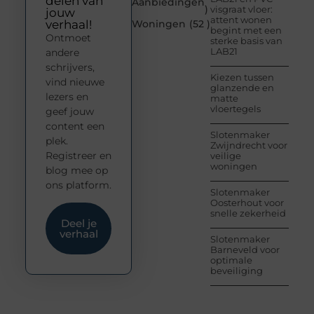
delen van
Aanbiedingen
)
visgraat vloer:
jouw
attent wonen
verhaal!
Woningen
(52 )
begint met een
Ontmoet
sterke basis van
LAB21
andere
schrijvers,
Kiezen tussen
vind nieuwe
glanzende en
lezers en
matte
vloertegels
geef jouw
content een
Slotenmaker
plek.
Zwijndrecht voor
Registreer en
veilige
woningen
blog mee op
ons platform.
Slotenmaker
Oosterhout voor
snelle zekerheid
Deel je
verhaal
Slotenmaker
Barneveld voor
optimale
beveiliging