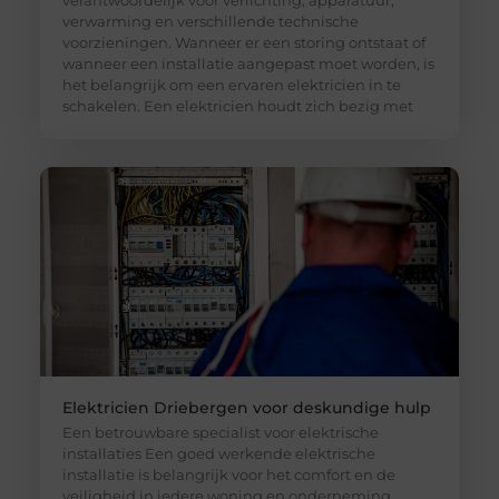
verwarming en verschillende technische
voorzieningen. Wanneer er een storing ontstaat of
wanneer een installatie aangepast moet worden, is
het belangrijk om een ervaren elektricien in te
schakelen. Een elektricien houdt zich bezig met
Elektricien Driebergen voor deskundige hulp
Een betrouwbare specialist voor elektrische
installaties Een goed werkende elektrische
installatie is belangrijk voor het comfort en de
veiligheid in iedere woning en onderneming.