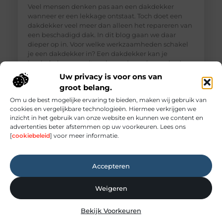
Veel mensen denken pas aan een dakdekker
wanneer er een lekkage ontstaat. Toch doet een
dakdekker veel meer dan alleen het repareren van
een beschadigd dak. In dit blog gaan we daar
dieper op in. Voor welke werkzaamheden schakel
je een dakdekker in? Een dakdekker kan je
inschakelen voor uiteenlopende werkzaamheden,
zoals: · Het opsporen en repareren
Uw privacy is voor ons van
groot belang.
Om u de best mogelijke ervaring te bieden, maken wij gebruik van
cookies en vergelijkbare technologieën. Hiermee verkrijgen we
inzicht in het gebruik van onze website en kunnen we content en
advertenties beter afstemmen op uw voorkeuren. Lees ons
[
cookiebeleid
] voor meer informatie.
Accepteren
Weigeren
Elektricien Amersfoort voor storingen en
Bekijk Voorkeuren
spoedgevallen