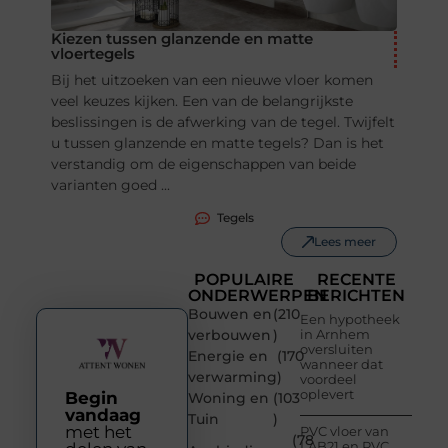
Kiezen tussen glanzende en matte
vloertegels
Bij het uitzoeken van een nieuwe vloer komen
veel keuzes kijken. Een van de belangrijkste
beslissingen is de afwerking van de tegel. Twijfelt
u tussen glanzende en matte tegels? Dan is het
verstandig om de eigenschappen van beide
varianten goed ...
Tegels
Lees meer
POPULAIRE
RECENTE
ONDERWERPEN
BERICHTEN
Bouwen en
(210
Een hypotheek
verbouwen
)
in Arnhem
oversluiten
Energie en
(170
wanneer dat
verwarming
)
voordeel
oplevert
Begin
Woning en
(103
vandaag
Tuin
)
met het
PVC vloer van
(78
LAB21 en PVC