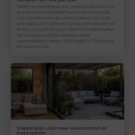
Creëer uw droomoase: een jaarkalender voor huis
en tuin Een comfortabel huis en een bloeiende
tuin zijn voor velen de ultieme droom. Het is de
plek waar u tot rust komt, geniet met vrienden en
familie, en uzelf kunt zijn. Maar het onderhouden
van deze persoonlijke oase kan soms
overweldigend voelen. Waar begint u? De sleutel
tot succes is niet
Stappenplan voor meer wooncomfort en
buitenplezier