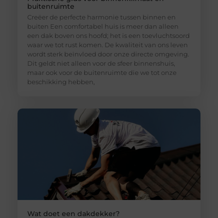
buitenruimte
Creëer de perfecte harmonie tussen binnen en
buiten Een comfortabel huis is meer dan alleen
een dak boven ons hoofd; het is een toevluchtsoord
waar we tot rust komen. De kwaliteit van ons leven
wordt sterk beïnvloed door onze directe omgeving.
Dit geldt niet alleen voor de sfeer binnenshuis,
maar ook voor de buitenruimte die we tot onze
beschikking hebben,
Wat doet een dakdekker?