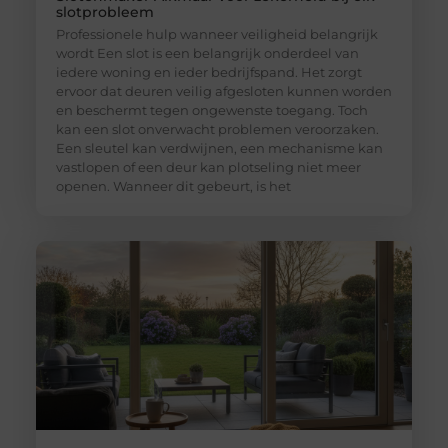
slotprobleem
Professionele hulp wanneer veiligheid belangrijk
wordt Een slot is een belangrijk onderdeel van
iedere woning en ieder bedrijfspand. Het zorgt
ervoor dat deuren veilig afgesloten kunnen worden
en beschermt tegen ongewenste toegang. Toch
kan een slot onverwacht problemen veroorzaken.
Een sleutel kan verdwijnen, een mechanisme kan
vastlopen of een deur kan plotseling niet meer
openen. Wanneer dit gebeurt, is het