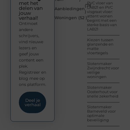
met het
PVC vloer van
(78
LAB21 en PVC
delen van
Aanbiedingen
)
visgraat vloer:
jouw
attent wonen
verhaal!
Woningen
(52 )
begint met een
Ontmoet
sterke basis van
LAB21
andere
schrijvers,
Kiezen tussen
vind nieuwe
glanzende en
lezers en
matte
vloertegels
geef jouw
content een
Slotenmaker
plek.
Zwijndrecht voor
Registreer en
veilige
woningen
blog mee op
ons platform.
Slotenmaker
Oosterhout voor
snelle zekerheid
Deel je
verhaal
Slotenmaker
Barneveld voor
optimale
beveiliging