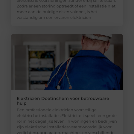
elektrische voorzieningen zonder erbij stil te staan.
Zodra er een storing optreedt of een installatie niet
meer aan de huidige eisen voldoet, is het
verstandig om een ervaren elektricien
Elektricien Doetinchem voor betrouwbare
hulp
Een professionele elektricien voor veilige
elektrische installaties Elektriciteit speelt een grote
rol in het dagelijks leven. In woningen en bedrijven
zijn elektrische installaties verantwoordelijk voor
verlichting, apparaten, machines en verschillende