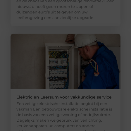
en de chaos van een grootschalige renovatie? Goed
nieuws: u hoeft geen muren te slopen of
duizenden euro’s uit te geven om uw
leefomgeving een aanzienlijke upgrade
Elektricien Leersum voor vakkundige service
Een veilige elektrische installatie begint bij een
vakman Een betrouwbare elektrische installatie is
de basis van een veilige woning of bedrijfsruimte.
Dagelijks maken we gebruik van verlichting,
keukenapparatuur, computers en andere