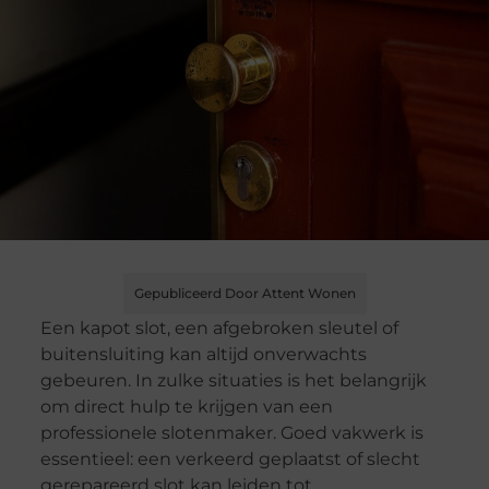
Gepubliceerd Door Attent Wonen
Een kapot slot, een afgebroken sleutel of
buitensluiting kan altijd onverwachts
gebeuren. In zulke situaties is het belangrijk
om direct hulp te krijgen van een
professionele slotenmaker. Goed vakwerk is
essentieel: een verkeerd geplaatst of slecht
gerepareerd slot kan leiden tot