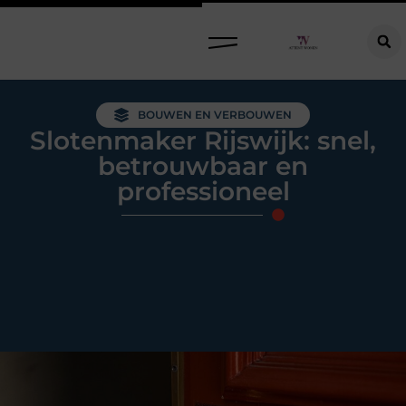
Raamdecoratie kiezen: welke oplossing past bij jouw ramen, ruimte en woonwensen?
BOUWEN EN VERBOUWEN
Slotenmaker Rijswijk: snel,
betrouwbaar en
professioneel