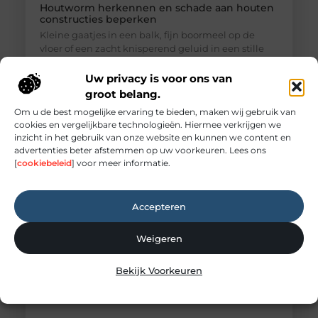
Houtworm herkennen en schade aan houten
constructies beperken
Kleine gaatjes in een balk, fijn boormeel op de
vloer of een zacht knisperend geluid in een stille
ruimte kunnen wijzen op houtaantastende
insecten. Toch is niet iedere beschadiging direct
Uw privacy is voor ons van
bewijs van een actieve aantasting. Wie zekerheid
groot belang.
wil, doet er verstandig aan om sporen zorgvuldig te
Om u de best mogelijke ervaring te bieden, maken wij gebruik van
laten beoordelen. Professionele Houtworm
cookies en vergelijkbare technologieën. Hiermee verkrijgen we
bestrijding begint daarom niet met behandelen,
inzicht in het gebruik van onze website en kunnen we content en
maar met vaststellen wat
advertenties beter afstemmen op uw voorkeuren. Lees ons
[
cookiebeleid
] voor meer informatie.
Accepteren
Weigeren
Bekijk Voorkeuren