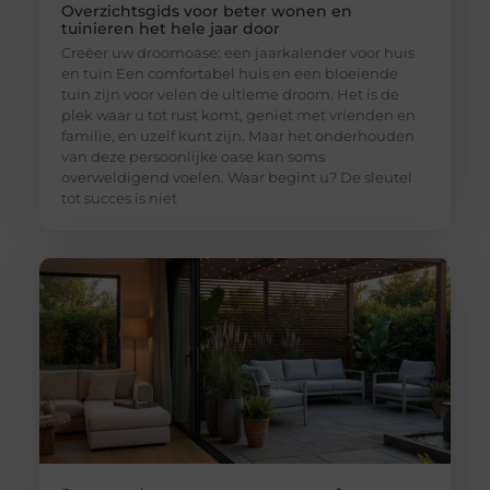
Overzichtsgids voor beter wonen en
tuinieren het hele jaar door
Creëer uw droomoase: een jaarkalender voor huis
en tuin Een comfortabel huis en een bloeiende
tuin zijn voor velen de ultieme droom. Het is de
plek waar u tot rust komt, geniet met vrienden en
familie, en uzelf kunt zijn. Maar het onderhouden
van deze persoonlijke oase kan soms
overweldigend voelen. Waar begint u? De sleutel
tot succes is niet