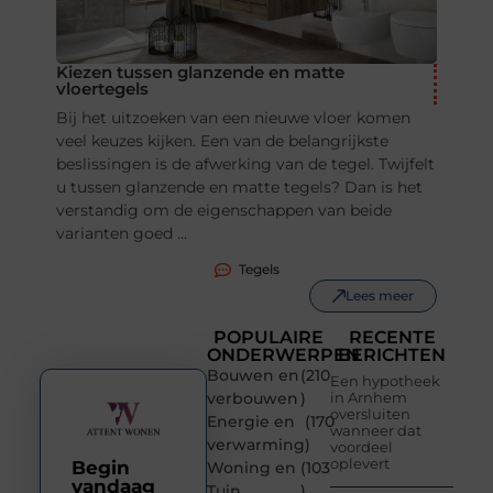
Kiezen tussen glanzende en matte
vloertegels
Bij het uitzoeken van een nieuwe vloer komen
veel keuzes kijken. Een van de belangrijkste
beslissingen is de afwerking van de tegel. Twijfelt
u tussen glanzende en matte tegels? Dan is het
verstandig om de eigenschappen van beide
varianten goed ...
Tegels
Lees meer
POPULAIRE
RECENTE
ONDERWERPEN
BERICHTEN
Bouwen en
(210
Een hypotheek
verbouwen
)
in Arnhem
oversluiten
Energie en
(170
wanneer dat
verwarming
)
voordeel
oplevert
Begin
Woning en
(103
vandaag
Tuin
)