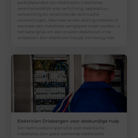
bedrijfspanden zijn elektrische installaties
verantwoordelijk voor verlichting, apparatuur,
verwarming en verschillende technische
voorzieningen. Wanneer er een storing ontstaat of
wanneer een installatie aangepast moet worden, is
het belangrijk om een ervaren elektricien in te
schakelen. Een elektricien houdt zich bezig met
Elektricien Driebergen voor deskundige hulp
Een betrouwbare specialist voor elektrische
installaties Een goed werkende elektrische