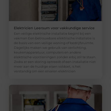
Elektricien Leersum voor vakkundige service
Een veilige elektrische installatie begint bij een
vakman Een betrouwbare elektrische installatie is
de basis van een veilige woning of bedrijfsruimte.
Dagelijks maken we gebruik van verlichting,
keukenapparatuur, computers en andere
elektrische voorzieningen zonder erbij stil te staan.
Zodra er een storing optreedt of een installatie niet
meer aan de huidige eisen voldoet, is het
verstandig om een ervaren elektricien