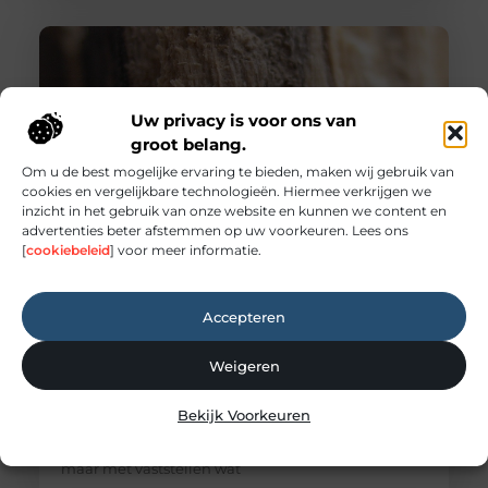
Uw privacy is voor ons van
groot belang.
Om u de best mogelijke ervaring te bieden, maken wij gebruik van
cookies en vergelijkbare technologieën. Hiermee verkrijgen we
inzicht in het gebruik van onze website en kunnen we content en
advertenties beter afstemmen op uw voorkeuren. Lees ons
[
cookiebeleid
] voor meer informatie.
Houtworm herkennen en schade aan houten
constructies beperken
Kleine gaatjes in een balk, fijn boormeel op de
Accepteren
vloer of een zacht knisperend geluid in een stille
ruimte kunnen wijzen op houtaantastende
insecten. Toch is niet iedere beschadiging direct
Weigeren
bewijs van een actieve aantasting. Wie zekerheid
wil, doet er verstandig aan om sporen zorgvuldig te
Bekijk Voorkeuren
laten beoordelen. Professionele Houtworm
bestrijding begint daarom niet met behandelen,
maar met vaststellen wat