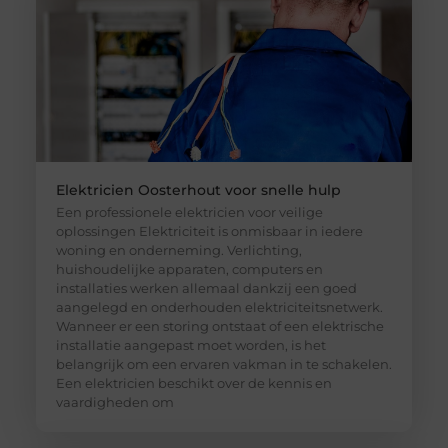
Elektricien Oosterhout voor snelle hulp
Een professionele elektricien voor veilige
oplossingen Elektriciteit is onmisbaar in iedere
woning en onderneming. Verlichting,
huishoudelijke apparaten, computers en
installaties werken allemaal dankzij een goed
aangelegd en onderhouden elektriciteitsnetwerk.
Wanneer er een storing ontstaat of een elektrische
installatie aangepast moet worden, is het
belangrijk om een ervaren vakman in te schakelen.
Een elektricien beschikt over de kennis en
vaardigheden om