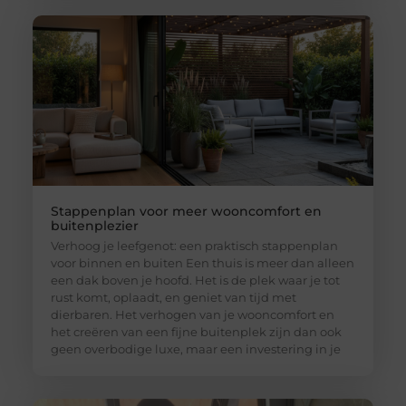
Stappenplan voor meer wooncomfort en
buitenplezier
Verhoog je leefgenot: een praktisch stappenplan
voor binnen en buiten Een thuis is meer dan alleen
een dak boven je hoofd. Het is de plek waar je tot
rust komt, oplaadt, en geniet van tijd met
dierbaren. Het verhogen van je wooncomfort en
het creëren van een fijne buitenplek zijn dan ook
geen overbodige luxe, maar een investering in je