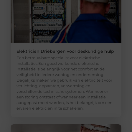
Elektricien Driebergen voor deskundige hulp
Een betrouwbare specialist voor elektrische
installaties Een goed werkende elektrische
installatie is belangrijk voor het comfort en de
veiligheid in iedere woning en onderneming.
Dagelijks maken we gebruik van elektriciteit voor
verlichting, apparaten, verwarming en
verschillende technische systemen. Wanneer er
een storing ontstaat of wanneer een installatie
aangepast moet worden, is het belangrijk om een
ervaren elektricien in te schakelen.