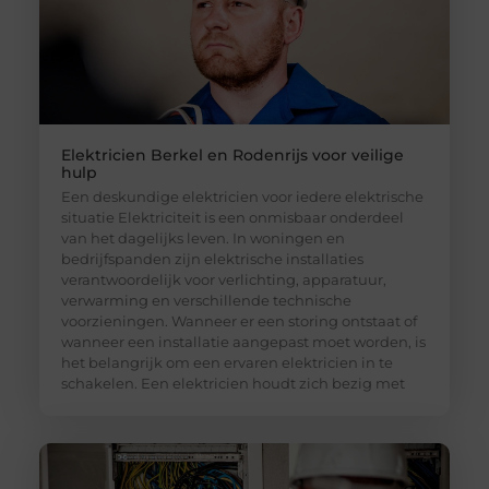
Elektricien Berkel en Rodenrijs voor veilige
hulp
Een deskundige elektricien voor iedere elektrische
situatie Elektriciteit is een onmisbaar onderdeel
van het dagelijks leven. In woningen en
bedrijfspanden zijn elektrische installaties
verantwoordelijk voor verlichting, apparatuur,
verwarming en verschillende technische
voorzieningen. Wanneer er een storing ontstaat of
wanneer een installatie aangepast moet worden, is
het belangrijk om een ervaren elektricien in te
schakelen. Een elektricien houdt zich bezig met