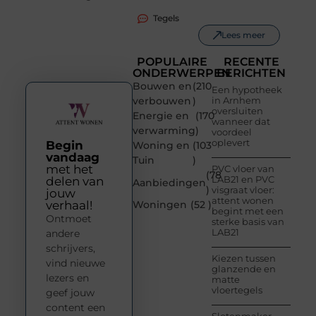
Tegels
Lees meer
POPULAIRE
RECENTE
ONDERWERPEN
BERICHTEN
Bouwen en
(210
Een hypotheek
verbouwen
)
in Arnhem
oversluiten
Energie en
(170
wanneer dat
verwarming
)
voordeel
oplevert
Begin
Woning en
(103
vandaag
Tuin
)
met het
PVC vloer van
(78
LAB21 en PVC
delen van
Aanbiedingen
)
visgraat vloer:
jouw
attent wonen
verhaal!
Woningen
(52 )
begint met een
Ontmoet
sterke basis van
LAB21
andere
schrijvers,
Kiezen tussen
vind nieuwe
glanzende en
lezers en
matte
vloertegels
geef jouw
content een