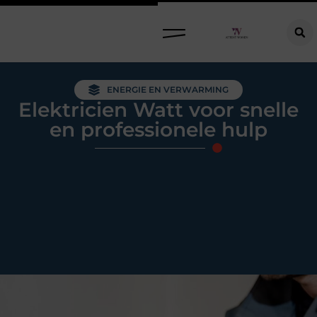
Raamdecoratie kiezen: welke oplossing past bij jouw ramen, ruimte en woonwensen?
ENERGIE EN VERWARMING
Elektricien Watt voor snelle
en professionele hulp