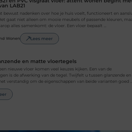
B21 en PVC visgraat vloer: attent wonen begint me
 van LAB21
 bewust nadenken over hoe je huis voelt, functioneert en aansl
n. Het gaat niet alleen om mooie meubels of passende kleuren, ma
rop alles samenkomt: de vloer. Een vloer bepaalt ...
Lees meer
ond Wonen
anzende en matte vloertegels
 een nieuwe vloer komen veel keuzes kijken. Een van de
ngen is de afwerking van de tegel. Twijfelt u tussen glanzende en
het verstandig om de eigenschappen van beide varianten goed ..
eer