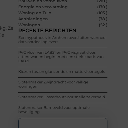
Bouwen en verbouwen
(210 )
Energie en verwarming
(170 )
Woning en Tuin
(103 )
Aanbiedingen
(78 )
Woningen
(52 )
kg. Ze
RECENTE BERICHTEN
De
Een hypotheek in Arnhem oversluiten wanneer
dat voordeel oplevert
PVC vloer van LAB21 en PVC visgraat vloer:
attent wonen begint met een sterke basis van
LAB21
Kiezen tussen glanzende en matte vloertegels
Slotenmaker Zwijndrecht voor veilige
woningen
Slotenmaker Oosterhout voor snelle zekerheid
Slotenmaker Barneveld voor optimale
beveiliging