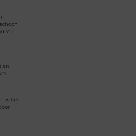
n
n schoon
ulatie
e en
 om
, is het
door