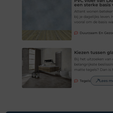
PVC vloer van LA
een sterke basis
Attent wonen betekent
bij je dagelijks leve
vooral om de basis waa
Duurzaam En Gez
Kiezen tussen gl
Bij het uitzoeken van
belangrijkste beslissi
matte tegels? Dan is 
Lees m
Tegels