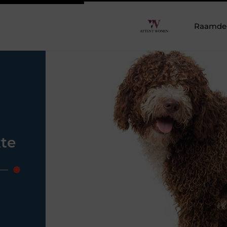
Raamdeco
kte