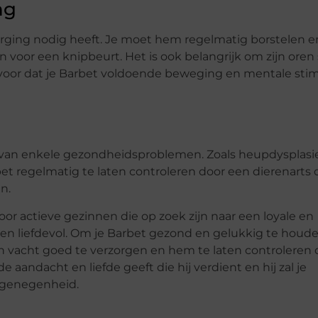
ng
orging nodig heeft. Je moet hem regelmatig borstelen e
n voor een knipbeurt. Het is ook belangrijk om zijn ore
voor dat je Barbet voldoende beweging en mentale stim
st van enkele gezondheidsproblemen. Zoals heupdysplasi
et regelmatig te laten controleren door een dierenarts
n.
voor actieve gezinnen die op zoek zijn naar een loyale en
l en liefdevol. Om je Barbet gezond en gelukkig te houden
n vacht goed te verzorgen en hem te laten controleren 
e aandacht en liefde geeft die hij verdient en hij zal je
n genegenheid.