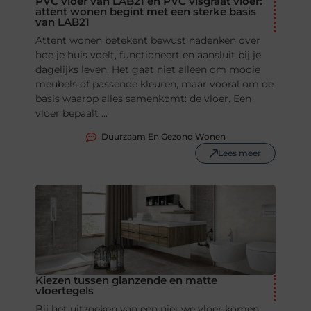
PVC vloer van LAB21 en PVC visgraat vloer:
attent wonen begint met een sterke basis
van LAB21
Attent wonen betekent bewust nadenken over
hoe je huis voelt, functioneert en aansluit bij je
dagelijks leven. Het gaat niet alleen om mooie
meubels of passende kleuren, maar vooral om de
basis waarop alles samenkomt: de vloer. Een
vloer bepaalt ...
Duurzaam En Gezond Wonen
Lees meer
Kiezen tussen glanzende en matte
vloertegels
Bij het uitzoeken van een nieuwe vloer komen