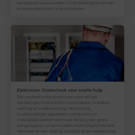
aangepast moet worden, is het belangrijk om een
ervaren elektricien in te schakelen.
Elektricien Oosterhout voor snelle hulp
Een professionele elektricien voor veilige
oplossingen Elektriciteit is onmisbaar in iedere
woning en onderneming. Verlichting,
huishoudelijke apparaten, computers en
installaties werken allemaal dankzij een goed
aangelegd en onderhouden elektriciteitsnetwerk.
Wanneer er een storing ontstaat of een elektrische