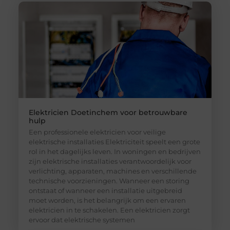
Elektricien Doetinchem voor betrouwbare
hulp
Een professionele elektricien voor veilige
elektrische installaties Elektriciteit speelt een grote
rol in het dagelijks leven. In woningen en bedrijven
zijn elektrische installaties verantwoordelijk voor
verlichting, apparaten, machines en verschillende
technische voorzieningen. Wanneer een storing
ontstaat of wanneer een installatie uitgebreid
moet worden, is het belangrijk om een ervaren
elektricien in te schakelen. Een elektricien zorgt
ervoor dat elektrische systemen