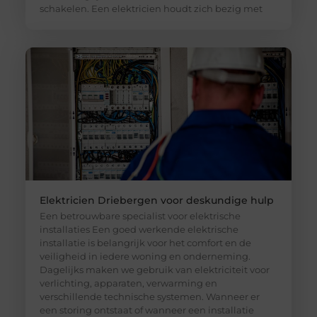
schakelen. Een elektricien houdt zich bezig met
Elektricien Driebergen voor deskundige hulp
Een betrouwbare specialist voor elektrische
installaties Een goed werkende elektrische
installatie is belangrijk voor het comfort en de
veiligheid in iedere woning en onderneming.
Dagelijks maken we gebruik van elektriciteit voor
verlichting, apparaten, verwarming en
verschillende technische systemen. Wanneer er
een storing ontstaat of wanneer een installatie