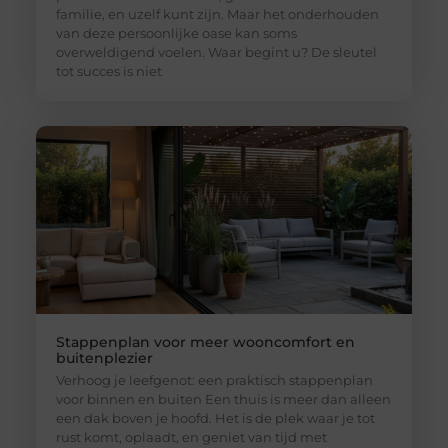
familie, en uzelf kunt zijn. Maar het onderhouden
van deze persoonlijke oase kan soms
overweldigend voelen. Waar begint u? De sleutel
tot succes is niet
Stappenplan voor meer wooncomfort en
buitenplezier
Verhoog je leefgenot: een praktisch stappenplan
voor binnen en buiten Een thuis is meer dan alleen
een dak boven je hoofd. Het is de plek waar je tot
rust komt, oplaadt, en geniet van tijd met