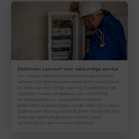
Elektricien Leersum voor vakkundige service
Een veilige elektrische installatie begint bij een
vakman Een betrouwbare elektrische installatie is
de basis van een veilige woning of bedrijfsruimte.
Dagelijks maken we gebruik van verlichting,
keukenapparatuur, computers en andere
elektrische voorzieningen zonder erbij stil te staan.
Zodra er een storing optreedt of een installatie niet
meer aan de huidige eisen voldoet, is het
verstandig om een ervaren elektricien