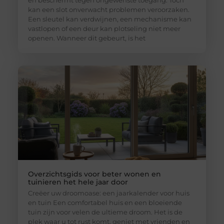
en beschermt tegen ongewenste toegang. Toch
kan een slot onverwacht problemen veroorzaken.
Een sleutel kan verdwijnen, een mechanisme kan
vastlopen of een deur kan plotseling niet meer
openen. Wanneer dit gebeurt, is het
Overzichtsgids voor beter wonen en
tuinieren het hele jaar door
Creëer uw droomoase: een jaarkalender voor huis
en tuin Een comfortabel huis en een bloeiende
tuin zijn voor velen de ultieme droom. Het is de
plek waar u tot rust komt, geniet met vrienden en