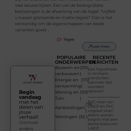
veel keuzes kijken. Een van de belangrijkste
beslissingen is de afwerking van de tegel. Twijfelt
u tussen glanzende en matte tegels? Dan is het
verstandig om de eigenschappen van beide
varianten goed ...
Tegels
Lees meer
POPULAIRE
RECENTE
ONDERWERPEN
BERICHTEN
Bouwen en
(210
Een hypotheek
verbouwen
)
in Arnhem
oversluiten
Energie en
(170
wanneer dat
verwarming
)
voordeel
oplevert
Begin
Woning en
(103
vandaag
Tuin
)
met het
PVC vloer van
(78
LAB21 en PVC
delen van
Aanbiedingen
)
visgraat vloer:
jouw
attent wonen
verhaal!
Woningen
(52 )
begint met een
Ontmoet
sterke basis van
LAB21
andere