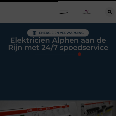
Raamdecoratie kiezen: welke oplossing past bij jouw ramen, ruimte en woonwensen?
ENERGIE EN VERWARMING
Elektricien Alphen aan de
Rijn met 24/7 spoedservice