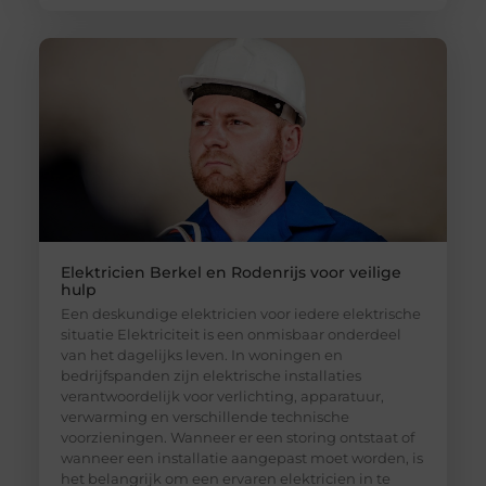
Elektricien Berkel en Rodenrijs voor veilige
hulp
Een deskundige elektricien voor iedere elektrische
situatie Elektriciteit is een onmisbaar onderdeel
van het dagelijks leven. In woningen en
bedrijfspanden zijn elektrische installaties
verantwoordelijk voor verlichting, apparatuur,
verwarming en verschillende technische
voorzieningen. Wanneer er een storing ontstaat of
wanneer een installatie aangepast moet worden, is
het belangrijk om een ervaren elektricien in te