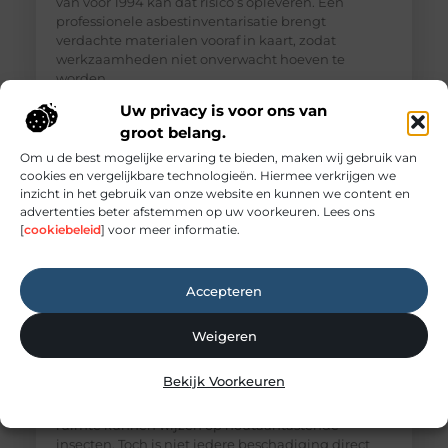
van vóór 1994 kan dat risico’s opleveren. Een
professionele asbestinventarisatie brengt
verdachte materialen vooraf in kaart, zodat
werkzaamheden niet onverwacht hoeven te
worden
Uw privacy is voor ons van
groot belang.
Om u de best mogelijke ervaring te bieden, maken wij gebruik van
cookies en vergelijkbare technologieën. Hiermee verkrijgen we
inzicht in het gebruik van onze website en kunnen we content en
advertenties beter afstemmen op uw voorkeuren. Lees ons
[
cookiebeleid
] voor meer informatie.
Accepteren
Weigeren
Houtworm herkennen en schade aan houten
constructies beperken
Bekijk Voorkeuren
Kleine gaatjes in een balk, fijn boormeel op de
vloer of een zacht knisperend geluid in een stille
ruimte kunnen wijzen op houtaantastende
insecten. Toch is niet iedere beschadiging direct