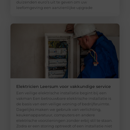
duizenden euro’s uit te geven om uw
leefomgeving een aanzienlijke upgrade
Elektricien Leersum voor vakkundige service
Een veilige elektrische installatie begint bij een
vakman Een betrouwbare elektrische installatie is
de basis van een veilige woning of bedrijfsruimte.
Dagelijks maken we gebruik van verlichting,
keukenapparatuur, computers en andere
elektrische voorzieningen zonder erbij stil te staan.
Zodra er een storing optreedt of een installatie niet