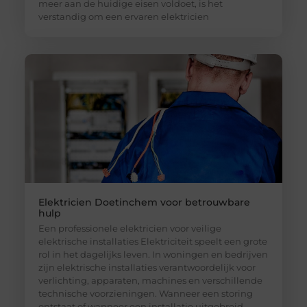
meer aan de huidige eisen voldoet, is het
verstandig om een ervaren elektricien
Elektricien Doetinchem voor betrouwbare
hulp
Een professionele elektricien voor veilige
elektrische installaties Elektriciteit speelt een grote
rol in het dagelijks leven. In woningen en bedrijven
zijn elektrische installaties verantwoordelijk voor
verlichting, apparaten, machines en verschillende
technische voorzieningen. Wanneer een storing
ontstaat of wanneer een installatie uitgebreid