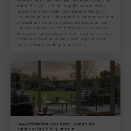
Professionele hulp wanneer veiligheid belangrijk
wordt Een slot is een belangrijk onderdeel van
iedere woning en ieder bedrijfspand. Het zorgt
ervoor dat deuren veilig afgesloten kunnen worden
en beschermt tegen ongewenste toegang. Toch
kan een slot onverwacht problemen veroorzaken.
Een sleutel kan verdwijnen, een mechanisme kan
vastlopen of een deur kan plotseling niet meer
openen. Wanneer dit gebeurt, is het
Overzichtsgids voor beter wonen en
tuinieren het hele jaar door