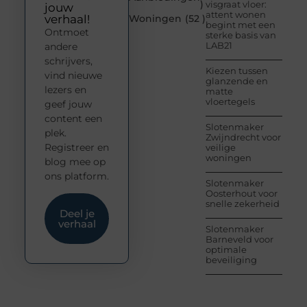
)
visgraat vloer:
jouw
attent wonen
verhaal!
Woningen
(52 )
begint met een
Ontmoet
sterke basis van
LAB21
andere
schrijvers,
Kiezen tussen
vind nieuwe
glanzende en
lezers en
matte
vloertegels
geef jouw
content een
Slotenmaker
plek.
Zwijndrecht voor
Registreer en
veilige
woningen
blog mee op
ons platform.
Slotenmaker
Oosterhout voor
snelle zekerheid
Deel je
verhaal
Slotenmaker
Barneveld voor
optimale
beveiliging