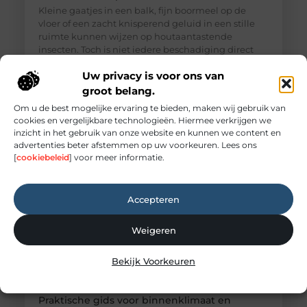
Kleine gaatjes in een balk, fijn boormeel op de
vloer of een zacht knisperend geluid in een stille
ruimte kunnen wijzen op houtaantastende
insecten. Toch is niet iedere beschadiging direct
bewijs van een actieve aantasting. Wie zekerheid
Uw privacy is voor ons van
wil, doet er verstandig aan om sporen zorgvuldig te
laten beoordelen. Professionele Houtworm
groot belang.
bestrijding begint daarom niet met behandelen,
Om u de best mogelijke ervaring te bieden, maken wij gebruik van
maar met vaststellen wat
cookies en vergelijkbare technologieën. Hiermee verkrijgen we
inzicht in het gebruik van onze website en kunnen we content en
advertenties beter afstemmen op uw voorkeuren. Lees ons
[
cookiebeleid
] voor meer informatie.
Accepteren
Weigeren
Bekijk Voorkeuren
Praktische gids voor binnenklimaat en