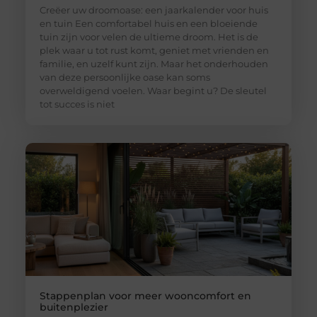
Creëer uw droomoase: een jaarkalender voor huis
en tuin Een comfortabel huis en een bloeiende
tuin zijn voor velen de ultieme droom. Het is de
plek waar u tot rust komt, geniet met vrienden en
familie, en uzelf kunt zijn. Maar het onderhouden
van deze persoonlijke oase kan soms
overweldigend voelen. Waar begint u? De sleutel
tot succes is niet
Stappenplan voor meer wooncomfort en
buitenplezier