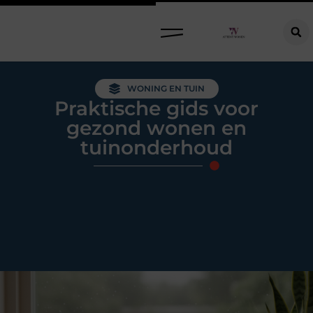
Raamdecoratie kiezen: welke oplossing past bij jouw ramen, ruimte en woonwensen?
WONING EN TUIN
Praktische gids voor
gezond wonen en
tuinonderhoud