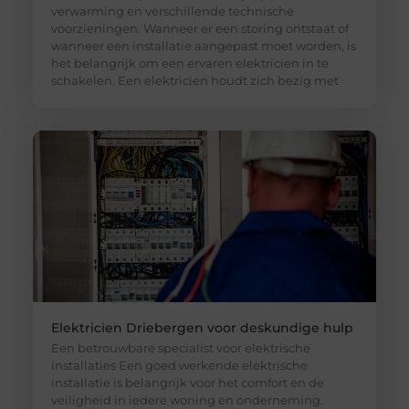
verwarming en verschillende technische
voorzieningen. Wanneer er een storing ontstaat of
wanneer een installatie aangepast moet worden, is
het belangrijk om een ervaren elektricien in te
schakelen. Een elektricien houdt zich bezig met
Elektricien Driebergen voor deskundige hulp
Een betrouwbare specialist voor elektrische
installaties Een goed werkende elektrische
installatie is belangrijk voor het comfort en de
veiligheid in iedere woning en onderneming.