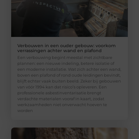
Verbouwen in een ouder gebouw: voorkom
verrassingen achter wand en plafond
Een verbouwing begint meestal met zichtbare
plannen: een nieuwe indeling, betere isolatie of
een moderne installatie. Wat zich achter een wand,
boven een plafond of rond oude leidingen bevindt,
blijft echter vaak buiten beeld. Zeker bij gebouwen
van vóór 1994 kan dat risico’s opleveren. Een
professionele asbestinventarisatie brengt
verdachte materialen vooraf in kaart, zodat
werkzaamheden niet onverwacht hoeven te
worden