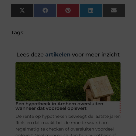
X
Facebook
Pinterest
LinkedIn
Email
(Twitter)
Tags:
Lees deze
artikelen
voor meer inzicht
Een hypotheek in Arnhem oversluiten
wanneer dat voordeel oplevert
De rente op hypotheken beweegt de laatste jaren
flink, en dat maakt het de moeite waard om
regelmatig te checken of oversluiten voordeel
oplevert. Veel mensen sluiten hun hypotheek af