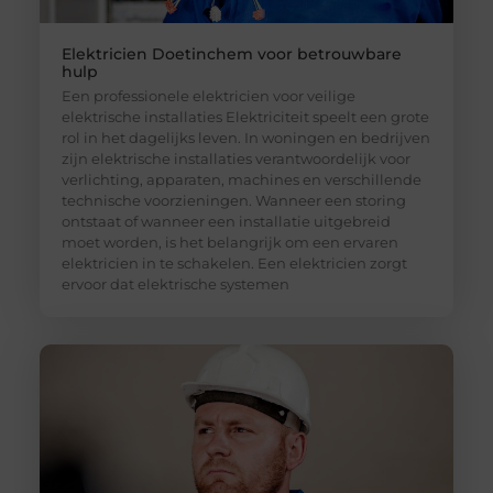
Elektricien Doetinchem voor betrouwbare
hulp
Een professionele elektricien voor veilige
elektrische installaties Elektriciteit speelt een grote
rol in het dagelijks leven. In woningen en bedrijven
zijn elektrische installaties verantwoordelijk voor
verlichting, apparaten, machines en verschillende
technische voorzieningen. Wanneer een storing
ontstaat of wanneer een installatie uitgebreid
moet worden, is het belangrijk om een ervaren
elektricien in te schakelen. Een elektricien zorgt
ervoor dat elektrische systemen