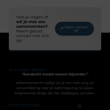
Wat doet een dakdekker?
Veel mensen denken pas aan een dakdekker
wanneer er een lekkage ontstaat. Toch doet een
dakdekker veel meer dan alleen het repareren van
een beschadigd dak. In dit blog gaan we daar
dieper op in. Voor welke werkzaamheden schakel
je een dakdekker in? Een dakdekker kan je
inschakelen voor uiteenlopende werkzaamheden,
zoals: · Het opsporen en repareren
Uw privacy is voor ons van
groot belang.
Om u de best mogelijke ervaring te bieden, maken wij gebruik van
cookies en vergelijkbare technologieën. Hiermee verkrijgen we
inzicht in het gebruik van onze website en kunnen we content en