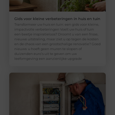
Gids voor kleine verbeteringen in huis en tuin
Transformeer uw huis en tuin: een gids voor kleine,
impactvolle verbeteringen Voelt uw huis of tuin
een beetje inspiratieloos? Droomt u van een frisse,
nieuwe uitstraling, maar ziet u op tegen de kosten
en de chaos van een grootschalige renovatie? Goed
nieuws: u hoeft geen muren te slopen of
duizenden euro’s uit te geven om uw
leefomgeving een aanzienlijke upgrade