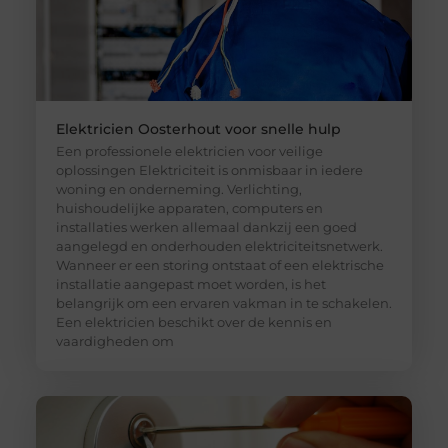
Elektricien Oosterhout voor snelle hulp
Een professionele elektricien voor veilige
oplossingen Elektriciteit is onmisbaar in iedere
woning en onderneming. Verlichting,
huishoudelijke apparaten, computers en
installaties werken allemaal dankzij een goed
aangelegd en onderhouden elektriciteitsnetwerk.
Wanneer er een storing ontstaat of een elektrische
installatie aangepast moet worden, is het
belangrijk om een ervaren vakman in te schakelen.
Een elektricien beschikt over de kennis en
vaardigheden om