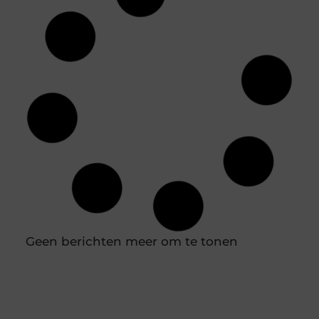
Praktische gids voor binnenklimaat en
buitenruimte
Creëer de perfecte harmonie tussen binnen en
buiten Een comfortabel huis is meer dan alleen
een dak boven ons hoofd; het is een toevluchtsoord
waar we tot rust komen. De kwaliteit van ons leven
wordt sterk beïnvloed door onze directe omgeving.
Dit geldt niet alleen voor de sfeer binnenshuis,
maar ook voor de buitenruimte die we tot onze
beschikking hebben,