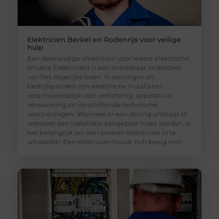
Elektricien Berkel en Rodenrijs voor veilige
hulp
Een deskundige elektricien voor iedere elektrische
situatie Elektriciteit is een onmisbaar onderdeel
van het dagelijks leven. In woningen en
bedrijfspanden zijn elektrische installaties
verantwoordelijk voor verlichting, apparatuur,
verwarming en verschillende technische
voorzieningen. Wanneer er een storing ontstaat of
wanneer een installatie aangepast moet worden, is
het belangrijk om een ervaren elektricien in te
schakelen. Een elektricien houdt zich bezig met