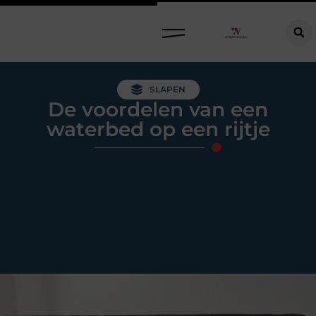
Raamdecoratie kiezen: welke oplossing past bij jouw ramen, ruimte en woonwensen?
SLAPEN
De voordelen van een
waterbed op een rijtje