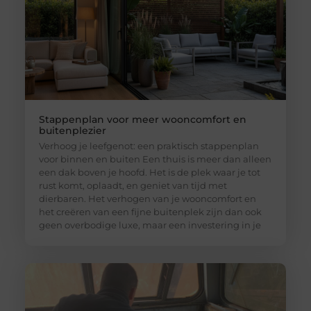
Stappenplan voor meer wooncomfort en
buitenplezier
Verhoog je leefgenot: een praktisch stappenplan
voor binnen en buiten Een thuis is meer dan alleen
een dak boven je hoofd. Het is de plek waar je tot
rust komt, oplaadt, en geniet van tijd met
dierbaren. Het verhogen van je wooncomfort en
het creëren van een fijne buitenplek zijn dan ook
geen overbodige luxe, maar een investering in je