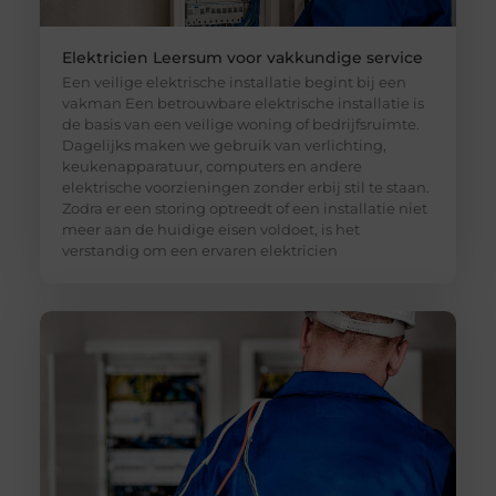
Elektricien Leersum voor vakkundige service
Een veilige elektrische installatie begint bij een
vakman Een betrouwbare elektrische installatie is
de basis van een veilige woning of bedrijfsruimte.
Dagelijks maken we gebruik van verlichting,
keukenapparatuur, computers en andere
elektrische voorzieningen zonder erbij stil te staan.
Zodra er een storing optreedt of een installatie niet
meer aan de huidige eisen voldoet, is het
verstandig om een ervaren elektricien