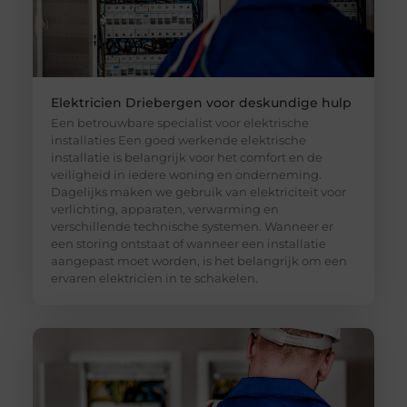
Elektricien Driebergen voor deskundige hulp
Een betrouwbare specialist voor elektrische
installaties Een goed werkende elektrische
installatie is belangrijk voor het comfort en de
veiligheid in iedere woning en onderneming.
Dagelijks maken we gebruik van elektriciteit voor
verlichting, apparaten, verwarming en
verschillende technische systemen. Wanneer er
een storing ontstaat of wanneer een installatie
aangepast moet worden, is het belangrijk om een
ervaren elektricien in te schakelen.