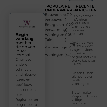
POPULAIRE
RECENTE
ONDERWERPEN
BERICHTEN
Bouwen en
(210
Een hypotheek
verbouwen
)
in Arnhem
oversluiten
Energie en
(170
wanneer dat
verwarming
)
voordeel
oplevert
Begin
Woning en
(103
vandaag
Tuin
)
met het
PVC vloer van
(78
LAB21 en PVC
delen van
Aanbiedingen
)
visgraat vloer:
jouw
attent wonen
verhaal!
Woningen
(52 )
begint met een
Ontmoet
sterke basis van
LAB21
andere
schrijvers,
Kiezen tussen
vind nieuwe
glanzende en
lezers en
matte
vloertegels
geef jouw
content een
Slotenmaker
plek.
Zwijndrecht voor
Registreer en
veilige
woningen
blog mee op