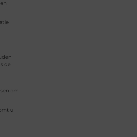
 en
atie
ouden
ns de
nsen om
komt u