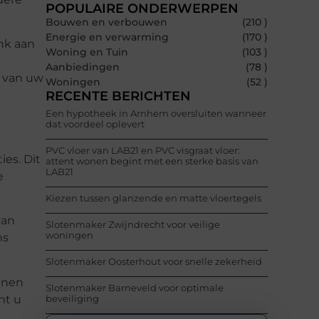
POPULAIRE ONDERWERPEN
Bouwen en verbouwen
(210 )
Energie en verwarming
(170 )
nk aan
Woning en Tuin
(103 )
Aanbiedingen
(78 )
e van uw
Woningen
(52 )
RECENTE BERICHTEN
Een hypotheek in Arnhem oversluiten wanneer
dat voordeel oplevert
PVC vloer van LAB21 en PVC visgraat vloer:
ies. Dit
attent wonen begint met een sterke basis van
LAB21
e
Kiezen tussen glanzende en matte vloertegels
van
Slotenmaker Zwijndrecht voor veilige
woningen
ns
Slotenmaker Oosterhout voor snelle zekerheid
unnen
Slotenmaker Barneveld voor optimale
nt u
beveiliging