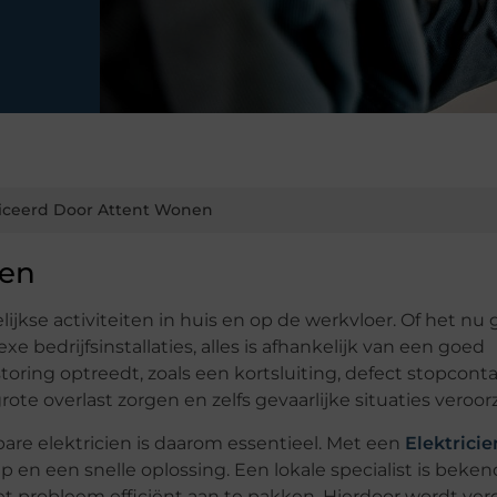
iceerd Door Attent Wonen
ien
gelijkse activiteiten in huis en op de werkvloer. Of het nu
e bedrijfsinstallaties, alles is afhankelijk van een goed
ring optreedt, zoals een kortsluiting, defect stopconta
te overlast zorgen en zelfs gevaarlijke situaties veroor
re elektricien is daarom essentieel. Met een
Elektricie
p en een snelle oplossing. Een lokale specialist is beke
et probleem efficiënt aan te pakken. Hierdoor wordt ver