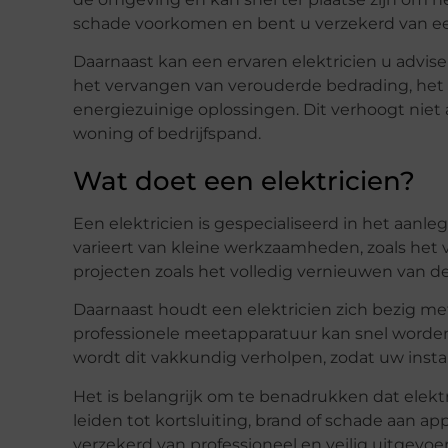
schade voorkomen en bent u verzekerd van een 
Daarnaast kan een ervaren elektricien u advis
het vervangen van verouderde bedrading, het u
energiezuinige oplossingen. Dit verhoogt niet
woning of bedrijfspand.
Wat doet een elektricien?
Een elektricien is gespecialiseerd in het aanle
varieert van kleine werkzaamheden, zoals het 
projecten zoals het volledig vernieuwen van de 
Daarnaast houdt een elektricien zich bezig m
professionele meetapparatuur kan snel worden
wordt dit vakkundig verholpen, zodat uw install
Het is belangrijk om te benadrukken dat elektri
leiden tot kortsluiting, brand of schade aan ap
verzekerd van professioneel en veilig uitgev