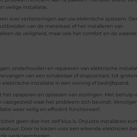
veilige installatie.
eren over verbeteringen aan uw elektrische systeem. De
itbreiden van de meterkast of het installeren van
 alleen de veiligheid, maar ook het comfort en de waard
ggen, onderhouden en repareren van elektrische installat
vervangen van een schakelaar of stopcontact, tot groter
elektrische installatie in een woning of bedrijfspand.
et het opsporen en oplossen van storingen. Met behulp 
 vastgesteld waar het probleem zich bevindt. Vervolge
atie weer veilig en efficiënt functioneert.
citeit geen doe-het-zelf klus is. Onjuiste installaties k
paratuur. Door te kiezen voor een erkende elektricien be
oerde werkzaamheden.