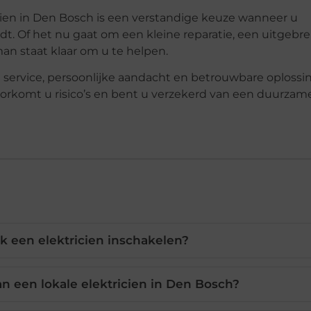
cien in Den Bosch is een verstandige keuze wanneer u
indt. Of het nu gaat om een kleine reparatie, een uitgebr
man staat klaar om u te helpen.
le service, persoonlijke aandacht en betrouwbare oplossi
oorkomt u risico’s en bent u verzekerd van een duurzam
 een elektricien inschakelen?
an een lokale elektricien in Den Bosch?