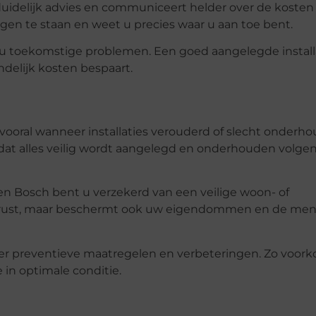
 duidelijk advies en communiceert helder over de kosten
en te staan en weet u precies waar u aan toe bent.
u toekomstige problemen. Een goed aangelegde install
ndelijk kosten bespaart.
ee, vooral wanneer installaties verouderd of slecht onderh
or dat alles veilig wordt aangelegd en onderhouden volge
Den Bosch bent u verzekerd van een veilige woon- of
dsrust, maar beschermt ook uw eigendommen en de me
ver preventieve maatregelen en verbeteringen. Zo voor
e in optimale conditie.