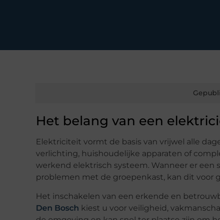
Gepubl
Het belang van een elektric
Elektriciteit vormt de basis van vrijwel alle da
verlichting, huishoudelijke apparaten of complex
werkend elektrisch systeem. Wanneer er een sto
problemen met de groepenkast, kan dit voor gro
Het inschakelen van een erkende en betrouwba
Den Bosch
kiest u voor veiligheid, vakmanscha
de omgeving en kan snel ter plaatse zijn om h