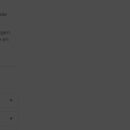
eide
ngen.
e en
▼
▼