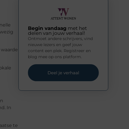
nelle
Begin vandaag
met het
nwezig
delen van jouw verhaal!
Ontmoet andere schrijvers, vind
nieuwe lezers en geef jouw
t waarde
content een plek. Registreer en
blog mee op ons platform.
okale
Deel je verhaal
en
d. In
aatse te