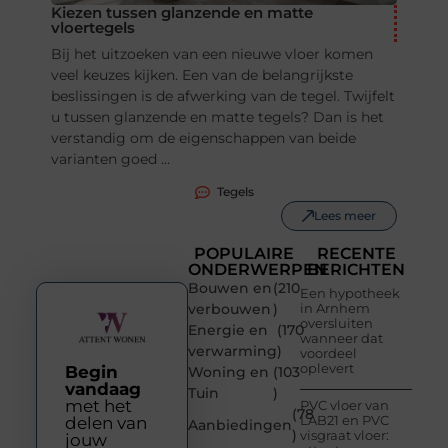
Kiezen tussen glanzende en matte
vloertegels
Bij het uitzoeken van een nieuwe vloer komen
veel keuzes kijken. Een van de belangrijkste
beslissingen is de afwerking van de tegel. Twijfelt
u tussen glanzende en matte tegels? Dan is het
verstandig om de eigenschappen van beide
varianten goed ...
Tegels
Lees meer
POPULAIRE
RECENTE
ONDERWERPEN
BERICHTEN
Bouwen en
(210
Een hypotheek
verbouwen
)
in Arnhem
oversluiten
Energie en
(170
wanneer dat
verwarming
)
voordeel
oplevert
Begin
Woning en
(103
vandaag
Tuin
)
met het
PVC vloer van
(78
LAB21 en PVC
delen van
Aanbiedingen
)
visgraat vloer:
jouw