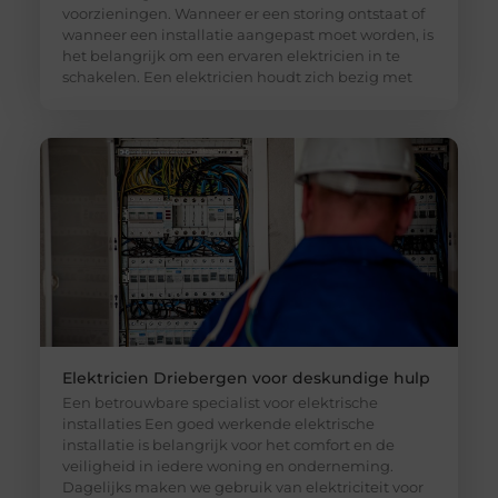
voorzieningen. Wanneer er een storing ontstaat of
wanneer een installatie aangepast moet worden, is
het belangrijk om een ervaren elektricien in te
schakelen. Een elektricien houdt zich bezig met
Elektricien Driebergen voor deskundige hulp
Een betrouwbare specialist voor elektrische
installaties Een goed werkende elektrische
installatie is belangrijk voor het comfort en de
veiligheid in iedere woning en onderneming.
Dagelijks maken we gebruik van elektriciteit voor