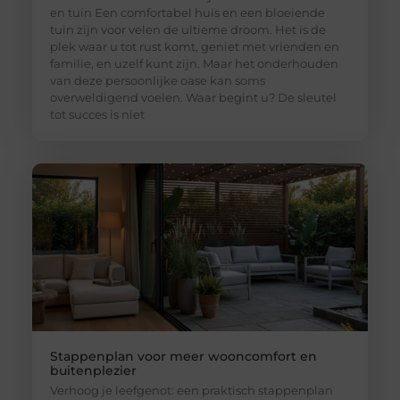
en tuin Een comfortabel huis en een bloeiende
tuin zijn voor velen de ultieme droom. Het is de
plek waar u tot rust komt, geniet met vrienden en
familie, en uzelf kunt zijn. Maar het onderhouden
van deze persoonlijke oase kan soms
overweldigend voelen. Waar begint u? De sleutel
tot succes is niet
Stappenplan voor meer wooncomfort en
buitenplezier
Verhoog je leefgenot: een praktisch stappenplan