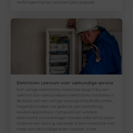
leefomgeving een aanzienlijke upgrade
Elektricien Leersum voor vakkundige service
Een veilige elektrische installatie begint bij een
vakman Een betrouwbare elektrische installatie is
de basis van een veilige woning of bedrijfsruimte.
Dagelijks maken we gebruik van verlichting,
keukenapparatuur, computers en andere
elektrische voorzieningen zonder erbij stil te staan.
Zodra er een storing optreedt of een installatie niet
meer aan de huidige eisen voldoet, is het