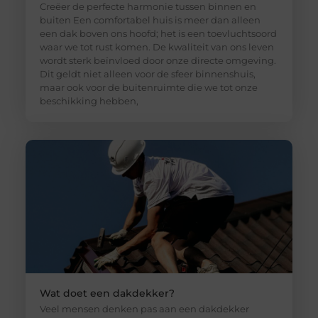
Creëer de perfecte harmonie tussen binnen en
buiten Een comfortabel huis is meer dan alleen
een dak boven ons hoofd; het is een toevluchtsoord
waar we tot rust komen. De kwaliteit van ons leven
wordt sterk beïnvloed door onze directe omgeving.
Dit geldt niet alleen voor de sfeer binnenshuis,
maar ook voor de buitenruimte die we tot onze
beschikking hebben,
Wat doet een dakdekker?
Veel mensen denken pas aan een dakdekker