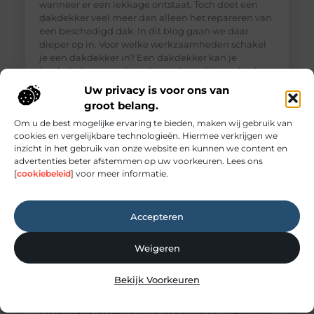
wanneer er een lekkage ontstaat. Toch doet een
dakdekker veel meer dan alleen het repareren van
een beschadigd dak. In dit blog gaan we daar
dieper op in. Voor welke werkzaamheden schakel
je een dakdekker in? Een dakdekker kan je
inschakelen voor uiteenlopende werkzaamheden,
zoals: · Het opsporen en repareren
Uw privacy is voor ons van
groot belang.
Om u de best mogelijke ervaring te bieden, maken wij gebruik van
cookies en vergelijkbare technologieën. Hiermee verkrijgen we
inzicht in het gebruik van onze website en kunnen we content en
advertenties beter afstemmen op uw voorkeuren. Lees ons
[
cookiebeleid
] voor meer informatie.
Accepteren
Weigeren
Elektricien Amersfoort voor storingen en
Bekijk Voorkeuren
spoedgevallen
Elektriciteit: onmisbaar maar vaak onderschat