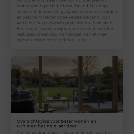
wordt Een slot is een belangrijk onderdeel van
iedere woning en ieder bedrijfspand. Het zorgt
ervoor dat deuren veilig afgesloten kunnen worden
en beschermt tegen ongewenste toegang. Toch
kan een slot onverwacht problemen veroorzaken.
Een sleutel kan verdwijnen, een mechanisme kan
vastlopen of een deur kan plotseling niet meer
openen. Wanneer dit gebeurt, is het
Overzichtsgids voor beter wonen en
tuinieren het hele jaar door
Creëer uw droomoase: een jaarkalender voor huis