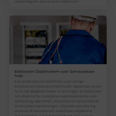
verstandig om een ervaren elektricien
Elektricien Doetinchem voor betrouwbare
hulp
Een professionele elektricien voor veilige
elektrische installaties Elektriciteit speelt een grote
rol in het dagelijks leven. In woningen en bedrijven
zijn elektrische installaties verantwoordelijk voor
verlichting, apparaten, machines en verschillende
technische voorzieningen. Wanneer een storing
ontstaat of wanneer een installatie uitgebreid
moet worden, is het belangrijk om een ervaren