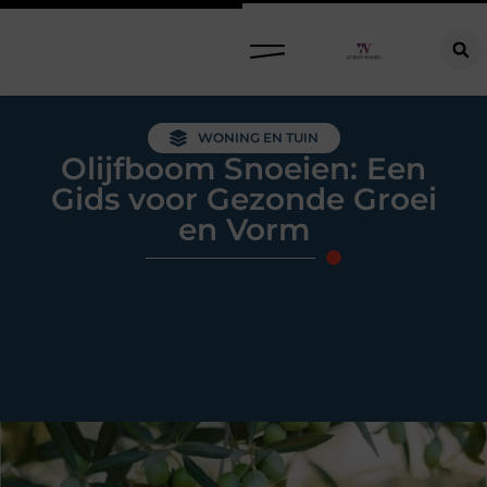
Raamdecoratie kiezen: welke oplossing past bij jouw ramen, ruimte en woonwensen?
WONING EN TUIN
Olijfboom Snoeien: Een
Gids voor Gezonde Groei
en Vorm