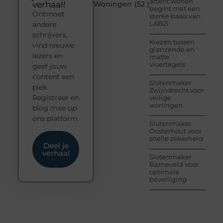
attent wonen
verhaal!
Woningen
(52 )
begint met een
Ontmoet
sterke basis van
LAB21
andere
schrijvers,
Kiezen tussen
vind nieuwe
glanzende en
lezers en
matte
vloertegels
geef jouw
content een
Slotenmaker
plek.
Zwijndrecht voor
Registreer en
veilige
woningen
blog mee op
ons platform.
Slotenmaker
Oosterhout voor
snelle zekerheid
Deel je
verhaal
Slotenmaker
Barneveld voor
optimale
beveiliging