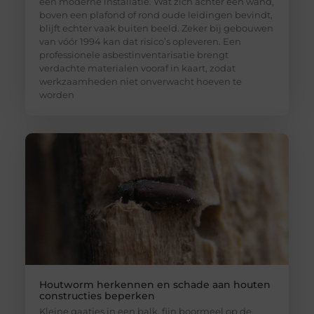
een moderne installatie. Wat zich achter een wand,
boven een plafond of rond oude leidingen bevindt,
blijft echter vaak buiten beeld. Zeker bij gebouwen
van vóór 1994 kan dat risico’s opleveren. Een
professionele asbestinventarisatie brengt
verdachte materialen vooraf in kaart, zodat
werkzaamheden niet onverwacht hoeven te
worden
Houtworm herkennen en schade aan houten
constructies beperken
Kleine gaatjes in een balk, fijn boormeel op de