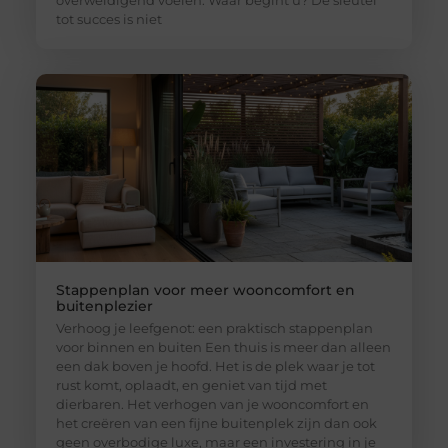
tot succes is niet
Stappenplan voor meer wooncomfort en
buitenplezier
Verhoog je leefgenot: een praktisch stappenplan
voor binnen en buiten Een thuis is meer dan alleen
een dak boven je hoofd. Het is de plek waar je tot
rust komt, oplaadt, en geniet van tijd met
dierbaren. Het verhogen van je wooncomfort en
het creëren van een fijne buitenplek zijn dan ook
geen overbodige luxe, maar een investering in je