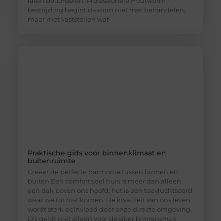
laten beoordelen. Professionele Houtworm
bestrijding begint daarom niet met behandelen,
maar met vaststellen wat
Praktische gids voor binnenklimaat en
buitenruimte
Creëer de perfecte harmonie tussen binnen en
buiten Een comfortabel huis is meer dan alleen
een dak boven ons hoofd; het is een toevluchtsoord
waar we tot rust komen. De kwaliteit van ons leven
wordt sterk beïnvloed door onze directe omgeving.
Dit geldt niet alleen voor de sfeer binnenshuis,