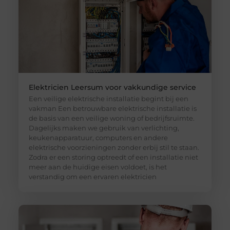
Elektricien Leersum voor vakkundige service
Een veilige elektrische installatie begint bij een
vakman Een betrouwbare elektrische installatie is
de basis van een veilige woning of bedrijfsruimte.
Dagelijks maken we gebruik van verlichting,
keukenapparatuur, computers en andere
elektrische voorzieningen zonder erbij stil te staan.
Zodra er een storing optreedt of een installatie niet
meer aan de huidige eisen voldoet, is het
verstandig om een ervaren elektricien