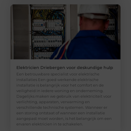
Elektricien Driebergen voor deskundige hulp
Een betrouwbare specialist voor elektrische
installaties Een goed werkende elektrische
installatie is belangrijk voor het comfort en de
veiligheid in iedere woning en onderneming.
Dagelijks maken we gebruik van elektriciteit voor
verlichting, apparaten, verwarming en
verschillende technische systemen. Wanneer er
een storing ontstaat of wanneer een installatie
aangepast moet worden, is het belangrijk om een
ervaren elektricien in te schakelen.