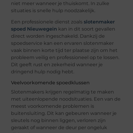
niet meer wanneer je thuiskomt. In zulke
situaties is snelle hulp noodzakelijk.
Een professionele dienst zoals
slotenmaker
spoed Nieuwegein
kan in dit soort gevallen
direct worden ingeschakeld. Dankzij de
spoedservice kan een ervaren slotenmaker
vaak binnen korte tijd ter plaatse zijn om het
probleem veilig en professioneel op te lossen.
Dit geeft rust en zekerheid wanneer je
dringend hulp nodig hebt.
Veelvoorkomende spoedklussen
Slotenmakers krijgen regelmatig te maken
met uiteenlopende noodsituaties. Een van de
meest voorkomende problemen is
buitensluiting. Dit kan gebeuren wanneer je
sleutels nog binnen liggen, verloren zijn
geraakt of wanneer de deur per ongeluk