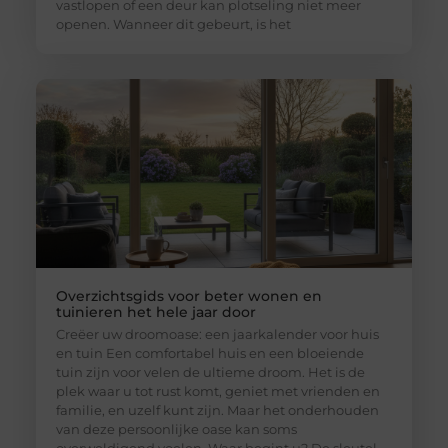
vastlopen of een deur kan plotseling niet meer
openen. Wanneer dit gebeurt, is het
Overzichtsgids voor beter wonen en
tuinieren het hele jaar door
Creëer uw droomoase: een jaarkalender voor huis
en tuin Een comfortabel huis en een bloeiende
tuin zijn voor velen de ultieme droom. Het is de
plek waar u tot rust komt, geniet met vrienden en
familie, en uzelf kunt zijn. Maar het onderhouden
van deze persoonlijke oase kan soms
overweldigend voelen. Waar begint u? De sleutel