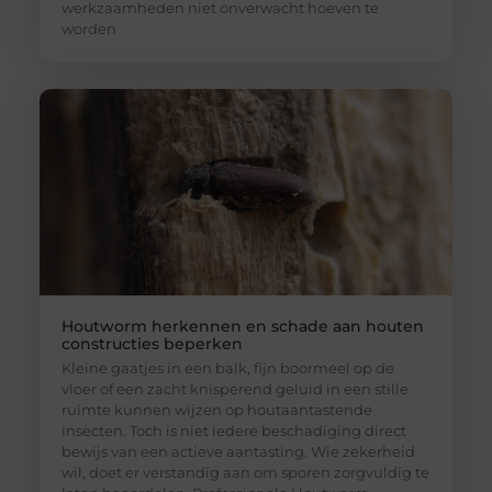
werkzaamheden niet onverwacht hoeven te
worden
Houtworm herkennen en schade aan houten
constructies beperken
Kleine gaatjes in een balk, fijn boormeel op de
vloer of een zacht knisperend geluid in een stille
ruimte kunnen wijzen op houtaantastende
insecten. Toch is niet iedere beschadiging direct
bewijs van een actieve aantasting. Wie zekerheid
wil, doet er verstandig aan om sporen zorgvuldig te