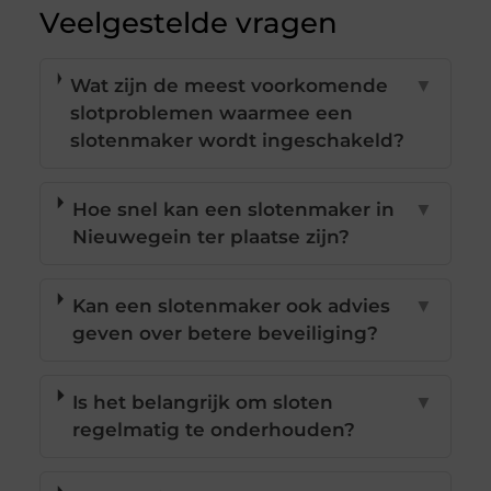
Veelgestelde vragen
Wat zijn de meest voorkomende
▼
slotproblemen waarmee een
slotenmaker wordt ingeschakeld?
Hoe snel kan een slotenmaker in
▼
Nieuwegein ter plaatse zijn?
Kan een slotenmaker ook advies
▼
geven over betere beveiliging?
Is het belangrijk om sloten
▼
regelmatig te onderhouden?