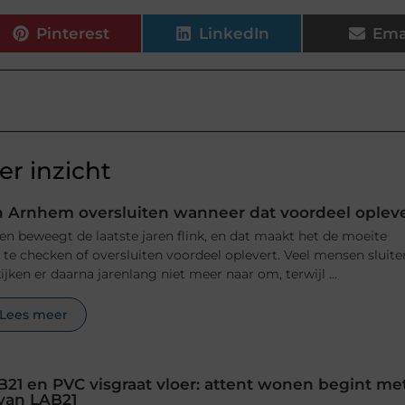
Pinterest
LinkedIn
Ema
r inzicht
 Arnhem oversluiten wanneer dat voordeel oplev
n beweegt de laatste jaren flink, en dat maakt het de moeite
e checken of oversluiten voordeel oplevert. Veel mensen sluite
jken er daarna jarenlang niet meer naar om, terwijl ...
Lees meer
B21 en PVC visgraat vloer: attent wonen begint me
 van LAB21