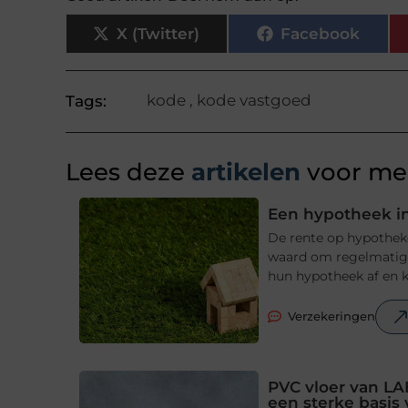
X (Twitter)
Facebook
kode
,
kode vastgoed
Tags:
Lees deze
artikelen
voor mee
Een hypotheek in
De rente op hypotheke
waard om regelmatig t
hun hypotheek af en ki
Verzekeringen
PVC vloer van LA
een sterke basis