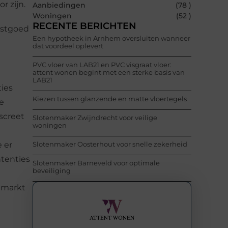
r zijn.
Aanbiedingen
(78 )
Woningen
(52 )
RECENTE BERICHTEN
astgoed
Een hypotheek in Arnhem oversluiten wanneer
dat voordeel oplevert
PVC vloer van LAB21 en PVC visgraat vloer:
attent wonen begint met een sterke basis van
LAB21
ties
Kiezen tussen glanzende en matte vloertegels
e
screet
Slotenmaker Zwijndrecht voor veilige
woningen
 er
Slotenmaker Oosterhout voor snelle zekerheid
ntenties
Slotenmaker Barneveld voor optimale
beveiliging
 markt