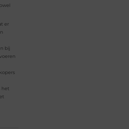
zowel
t er
en
n bij
 voeren
 kopers
s het
et