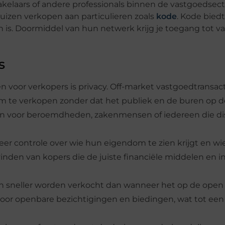
elaars of andere professionals binnen de vastgoedsecto
huizen verkopen aan particulieren zoals
kode
. Kode biedt
n is. Doormiddel van hun netwerk krijg je toegang tot v
s
en voor verkopers is privacy. Off-market vastgoedtransac
 te verkopen zonder dat het publiek en de buren op d
 zijn voor beroemdheden, zakenmensen of iedereen die di
er controle over wie hun eigendom te zien krijgt en wie
 vinden van kopers die de juiste financiële middelen en i
an sneller worden verkocht dan wanneer het op de open
 voor openbare bezichtigingen en biedingen, wat tot een