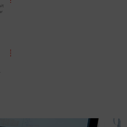
uit
ar
.