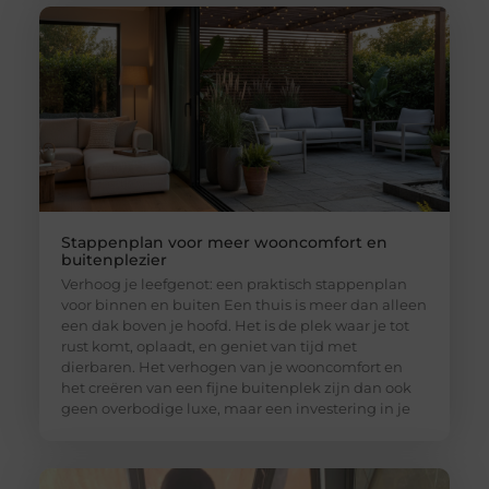
Stappenplan voor meer wooncomfort en
buitenplezier
Verhoog je leefgenot: een praktisch stappenplan
voor binnen en buiten Een thuis is meer dan alleen
een dak boven je hoofd. Het is de plek waar je tot
rust komt, oplaadt, en geniet van tijd met
dierbaren. Het verhogen van je wooncomfort en
het creëren van een fijne buitenplek zijn dan ook
geen overbodige luxe, maar een investering in je