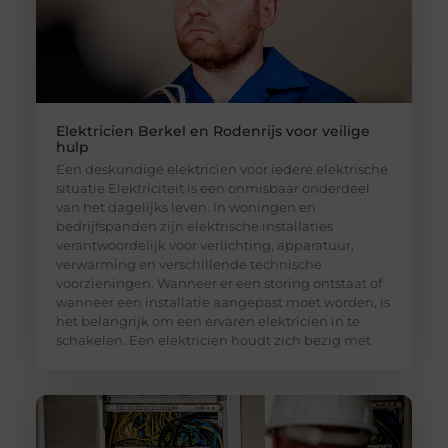
Elektricien Berkel en Rodenrijs voor veilige
hulp
Een deskundige elektricien voor iedere elektrische
situatie Elektriciteit is een onmisbaar onderdeel
van het dagelijks leven. In woningen en
bedrijfspanden zijn elektrische installaties
verantwoordelijk voor verlichting, apparatuur,
verwarming en verschillende technische
voorzieningen. Wanneer er een storing ontstaat of
wanneer een installatie aangepast moet worden, is
het belangrijk om een ervaren elektricien in te
schakelen. Een elektricien houdt zich bezig met