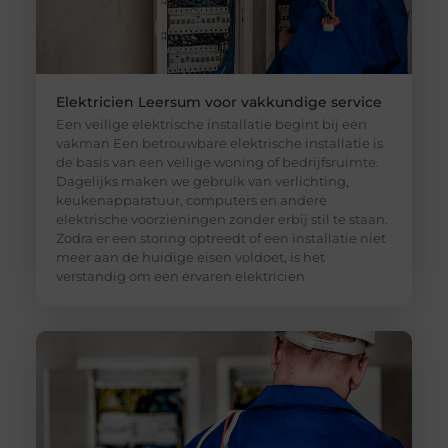
Elektricien Leersum voor vakkundige service
Een veilige elektrische installatie begint bij een
vakman Een betrouwbare elektrische installatie is
de basis van een veilige woning of bedrijfsruimte.
Dagelijks maken we gebruik van verlichting,
keukenapparatuur, computers en andere
elektrische voorzieningen zonder erbij stil te staan.
Zodra er een storing optreedt of een installatie niet
meer aan de huidige eisen voldoet, is het
verstandig om een ervaren elektricien