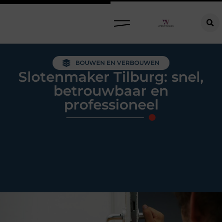
Raamdecoratie kiezen: welke oplossing past bij jouw ramen, ruimte en woonwensen?
BOUWEN EN VERBOUWEN
Slotenmaker Tilburg: snel,
betrouwbaar en
professioneel