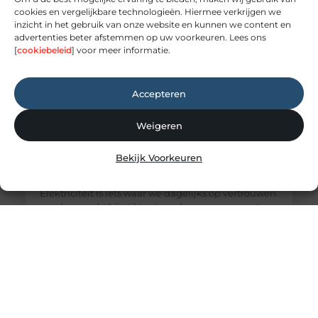
cookies en vergelijkbare technologieën. Hiermee verkrijgen we
inzicht in het gebruik van onze website en kunnen we content en
advertenties beter afstemmen op uw voorkeuren. Lees ons
[
cookiebeleid
] voor meer informatie.
Accepteren
Weigeren
Elektricien Amersfoort voor storingen en
Bekijk Voorkeuren
spoedgevallen
Elektriciteit: onmisbaar maar vaak onderschat
Elektriciteit is iets waar we dagelijks op vertrouwen
zonder er echt bij stil te staan. Lampen, apparaten,
internet en verwarmingssystemen: alles werkt
dankzij een goed functionerende elektrische
installatie. Zodra er een storing ontstaat, merk je
pas hoe afhankelijk je ervan bent. Een elektricien
zorgt ervoor dat deze installaties veilig worden
aangelegd en correct blijven werken.