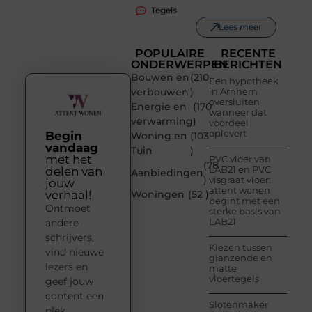
Tegels
Lees meer
POPULAIRE
RECENTE
ONDERWERPEN
BERICHTEN
Bouwen en
(210
Een hypotheek
verbouwen
)
in Arnhem
oversluiten
Energie en
(170
wanneer dat
verwarming
)
voordeel
oplevert
Begin
Woning en
(103
vandaag
Tuin
)
met het
PVC vloer van
(78
LAB21 en PVC
delen van
Aanbiedingen
)
visgraat vloer:
jouw
attent wonen
verhaal!
Woningen
(52 )
begint met een
Ontmoet
sterke basis van
LAB21
andere
schrijvers,
Kiezen tussen
vind nieuwe
glanzende en
lezers en
matte
vloertegels
geef jouw
content een
Slotenmaker
plek.