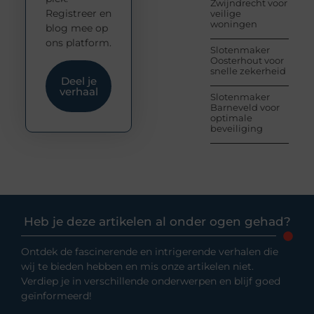
Zwijndrecht voor
Registreer en
veilige
woningen
blog mee op
ons platform.
Slotenmaker
Oosterhout voor
snelle zekerheid
Deel je
verhaal
Slotenmaker
Barneveld voor
optimale
beveiliging
Heb je deze artikelen al onder ogen gehad?
Ontdek de fascinerende en intrigerende verhalen die
wij te bieden hebben en mis onze artikelen niet.
Verdiep je in verschillende onderwerpen en blijf goed
geïnformeerd!