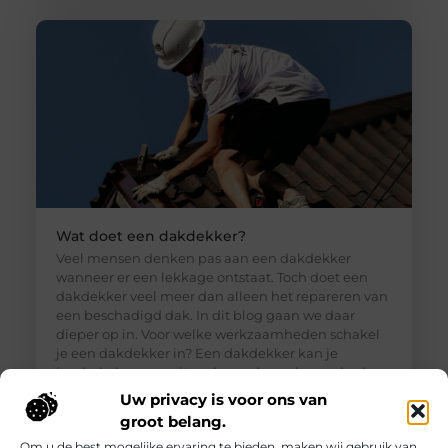
Wat doet een dakdekker?
Veel mensen denken pas aan een dakdekker
wanneer er een lekkage ontstaat. Toch doet een
dakdekker veel meer dan alleen het repareren van
een beschadigd dak. In dit blog gaan we daar
dieper op in. Voor welke werkzaamheden schakel
je een dakdekker in? Een dakdekker kan je
inschakelen voor uiteenlopende werkzaamheden,
zoals: · Het opsporen en repareren
Uw privacy is voor ons van
groot belang.
Om u de best mogelijke ervaring te bieden, maken wij gebruik van