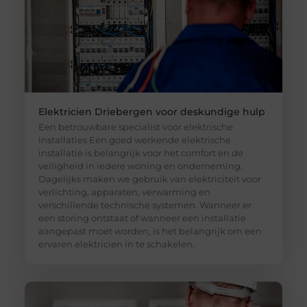
Elektricien Driebergen voor deskundige hulp
Een betrouwbare specialist voor elektrische
installaties Een goed werkende elektrische
installatie is belangrijk voor het comfort en de
veiligheid in iedere woning en onderneming.
Dagelijks maken we gebruik van elektriciteit voor
verlichting, apparaten, verwarming en
verschillende technische systemen. Wanneer er
een storing ontstaat of wanneer een installatie
aangepast moet worden, is het belangrijk om een
ervaren elektricien in te schakelen.