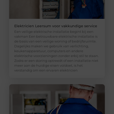
Elektricien Leersum voor vakkundige service
Een veilige elektrische installatie begint bij een
vakman Een betrouwbare elektrische installatie is
de basis van een veilige woning of bedrijfsruimte.
Dagelijks maken we gebruik van verlichting,
keukenapparatuur, computers en andere
elektrische voorzieningen zonder erbij stil te staan.
Zodra er een storing optreedt of een installatie niet
meer aan de huidige eisen voldoet, is het
verstandig om een ervaren elektricien