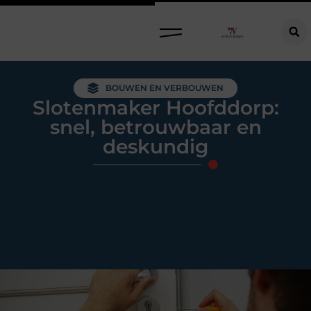
Raamdecoratie kiezen: welke oplossing past bij jouw ramen, ruimte en woonwensen?
BOUWEN EN VERBOUWEN
Slotenmaker Hoofddorp:
snel, betrouwbaar en
deskundig