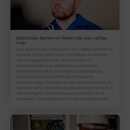
Elektricien Berkel en Rodenrijs voor veilige
hulp
Een deskundige elektricien voor iedere elektrische
situatie Elektriciteit is een onmisbaar onderdeel
van het dagelijks leven. In woningen en
bedrijfspanden zijn elektrische installaties
verantwoordelijk voor verlichting, apparatuur,
verwarming en verschillende technische
voorzieningen. Wanneer er een storing ontstaat of
wanneer een installatie aangepast moet worden, is
het belangrijk om een ervaren elektricien in te
schakelen. Een elektricien houdt zich bezig met