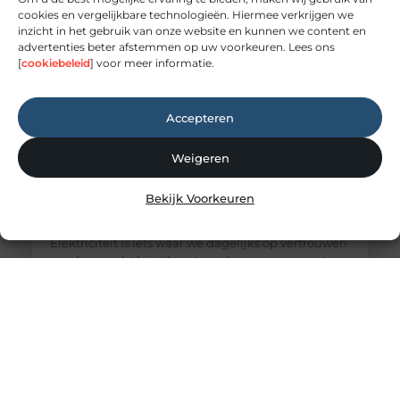
cookies en vergelijkbare technologieën. Hiermee verkrijgen we
inzicht in het gebruik van onze website en kunnen we content en
advertenties beter afstemmen op uw voorkeuren. Lees ons
[
cookiebeleid
] voor meer informatie.
Accepteren
Weigeren
Elektricien Amersfoort voor storingen en
Bekijk Voorkeuren
spoedgevallen
Elektriciteit: onmisbaar maar vaak onderschat
Elektriciteit is iets waar we dagelijks op vertrouwen
zonder er echt bij stil te staan. Lampen, apparaten,
internet en verwarmingssystemen: alles werkt
dankzij een goed functionerende elektrische
installatie. Zodra er een storing ontstaat, merk je
pas hoe afhankelijk je ervan bent. Een elektricien
zorgt ervoor dat deze installaties veilig worden
aangelegd en correct blijven werken.