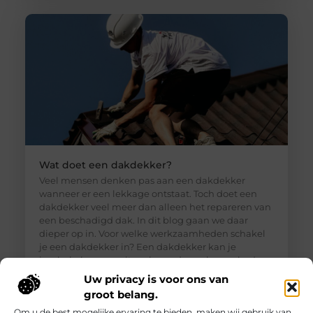
Wat doet een dakdekker?
Veel mensen denken pas aan een dakdekker
wanneer er een lekkage ontstaat. Toch doet een
dakdekker veel meer dan alleen het repareren van
een beschadigd dak. In dit blog gaan we daar
dieper op in. Voor welke werkzaamheden schakel
je een dakdekker in? Een dakdekker kan je
inschakelen voor uiteenlopende werkzaamheden,
zoals: · Het opsporen en repareren
Uw privacy is voor ons van
groot belang.
Om u de best mogelijke ervaring te bieden, maken wij gebruik van