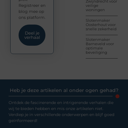
Zwijndrecht voor
Registreer en
veilige
woningen
blog mee op
ons platform.
Slotenmaker
Oosterhout voor
snelle zekerheid
Deel je
verhaal
Slotenmaker
Barneveld voor
optimale
beveiliging
Heb je deze artikelen al onder ogen gehad?
Ontdek de fascinerende en intrigerende verhalen die
wij te bieden hebben en mis onze artikelen niet.
Verdiep je in verschillende onderwerpen en blijf goed
geïnformeerd!