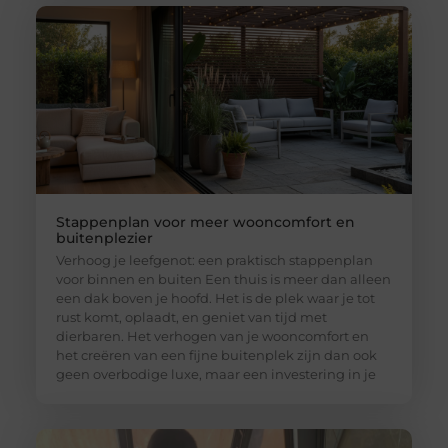
Stappenplan voor meer wooncomfort en
buitenplezier
Verhoog je leefgenot: een praktisch stappenplan
voor binnen en buiten Een thuis is meer dan alleen
een dak boven je hoofd. Het is de plek waar je tot
rust komt, oplaadt, en geniet van tijd met
dierbaren. Het verhogen van je wooncomfort en
het creëren van een fijne buitenplek zijn dan ook
geen overbodige luxe, maar een investering in je