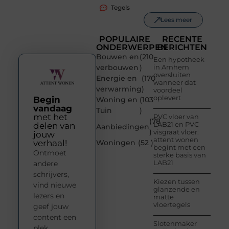
Tegels
Lees meer
POPULAIRE
RECENTE
ONDERWERPEN
BERICHTEN
Bouwen en
(210
Een hypotheek
verbouwen
)
in Arnhem
oversluiten
Energie en
(170
wanneer dat
verwarming
)
voordeel
oplevert
Begin
Woning en
(103
vandaag
Tuin
)
met het
PVC vloer van
(78
LAB21 en PVC
delen van
Aanbiedingen
)
visgraat vloer:
jouw
attent wonen
verhaal!
Woningen
(52 )
begint met een
Ontmoet
sterke basis van
LAB21
andere
schrijvers,
Kiezen tussen
vind nieuwe
glanzende en
lezers en
matte
vloertegels
geef jouw
content een
Slotenmaker
plek.