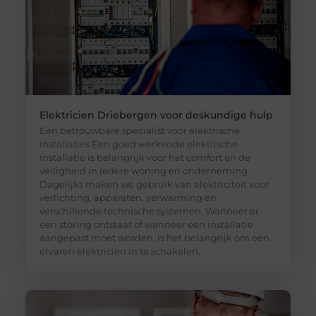
Elektricien Driebergen voor deskundige hulp
Een betrouwbare specialist voor elektrische
installaties Een goed werkende elektrische
installatie is belangrijk voor het comfort en de
veiligheid in iedere woning en onderneming.
Dagelijks maken we gebruik van elektriciteit voor
verlichting, apparaten, verwarming en
verschillende technische systemen. Wanneer er
een storing ontstaat of wanneer een installatie
aangepast moet worden, is het belangrijk om een
ervaren elektricien in te schakelen.