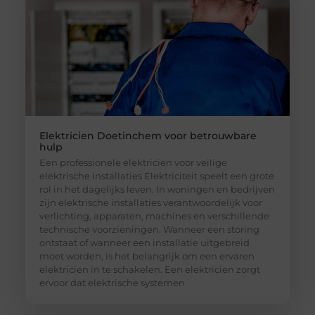
Elektricien Doetinchem voor betrouwbare
hulp
Een professionele elektricien voor veilige
elektrische installaties Elektriciteit speelt een grote
rol in het dagelijks leven. In woningen en bedrijven
zijn elektrische installaties verantwoordelijk voor
verlichting, apparaten, machines en verschillende
technische voorzieningen. Wanneer een storing
ontstaat of wanneer een installatie uitgebreid
moet worden, is het belangrijk om een ervaren
elektricien in te schakelen. Een elektricien zorgt
ervoor dat elektrische systemen