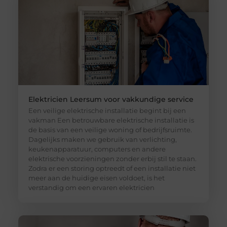
Elektricien Leersum voor vakkundige service
Een veilige elektrische installatie begint bij een
vakman Een betrouwbare elektrische installatie is
de basis van een veilige woning of bedrijfsruimte.
Dagelijks maken we gebruik van verlichting,
keukenapparatuur, computers en andere
elektrische voorzieningen zonder erbij stil te staan.
Zodra er een storing optreedt of een installatie niet
meer aan de huidige eisen voldoet, is het
verstandig om een ervaren elektricien