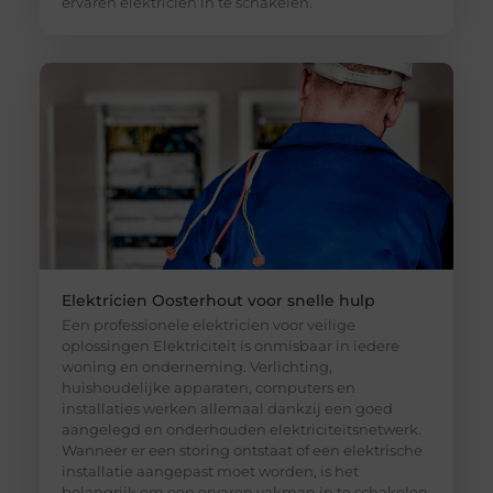
ervaren elektricien in te schakelen.
Elektricien Oosterhout voor snelle hulp
Een professionele elektricien voor veilige
oplossingen Elektriciteit is onmisbaar in iedere
woning en onderneming. Verlichting,
huishoudelijke apparaten, computers en
installaties werken allemaal dankzij een goed
aangelegd en onderhouden elektriciteitsnetwerk.
Wanneer er een storing ontstaat of een elektrische
installatie aangepast moet worden, is het
belangrijk om een ervaren vakman in te schakelen.