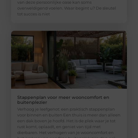
van deze persoonlijke oase kan soms
overweldigend voelen. Waar begint u? De sleutel
tot succes is niet
Stappenplan voor meer wooncomfort en
buitenplezier
Verhoog je leefgenot: een praktisch stappenplan
voor binnen en buiten Een thuis is meer dan alleen
een dak boven je hoofd. Het is de plek waar je tot
rust komt, oplaadt, en geniet van tijd met
dierbaren. Het verhogen van je wooncomfort en