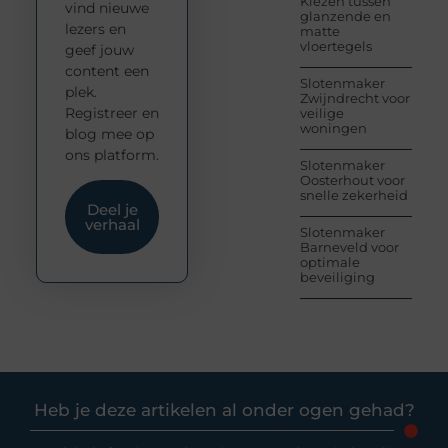
Kiezen tussen
vind nieuwe
glanzende en
lezers en
matte
vloertegels
geef jouw
content een
Slotenmaker
plek.
Zwijndrecht voor
Registreer en
veilige
woningen
blog mee op
ons platform.
Slotenmaker
Oosterhout voor
snelle zekerheid
Deel je
verhaal
Slotenmaker
Barneveld voor
optimale
beveiliging
Heb je deze artikelen al onder ogen gehad?