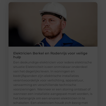
Elektricien Berkel en Rodenrijs voor veilige
hulp
Een deskundige elektricien voor iedere elektrische
situatie Elektriciteit is een onmisbaar onderdeel
van het dagelijks leven. In woningen en
bedrijfspanden zijn elektrische installaties
verantwoordelijk voor verlichting, apparatuur,
verwarming en verschillende technische
voorzieningen. Wanneer er een storing ontstaat of
wanneer een installatie aangepast moet worden, is
het belangrijk om een ervaren elektricien in te
schakelen. Een elektricien houdt zich bezig met