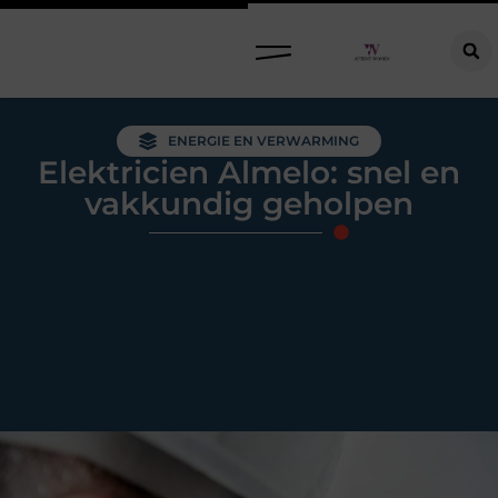
Raamdecoratie kiezen: welke oplossing past bij jouw ramen, ruimte en woonwensen?
ENERGIE EN VERWARMING
Elektricien Almelo: snel en
vakkundig geholpen