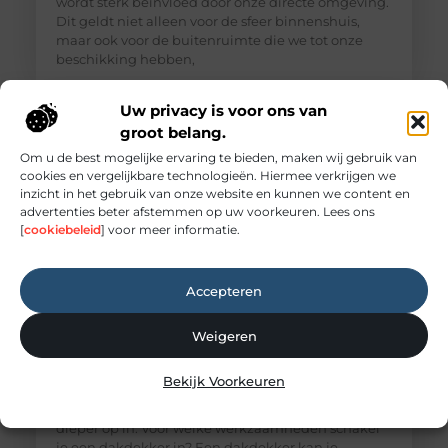
wordt sterk beïnvloed door onze directe omgeving.
Dit geldt niet alleen voor de sfeer binnenshuis,
maar ook voor de buitenruimte die we tot onze
beschikking hebben,
Uw privacy is voor ons van
groot belang.
Om u de best mogelijke ervaring te bieden, maken wij gebruik van
cookies en vergelijkbare technologieën. Hiermee verkrijgen we
inzicht in het gebruik van onze website en kunnen we content en
advertenties beter afstemmen op uw voorkeuren. Lees ons
[
cookiebeleid
] voor meer informatie.
Accepteren
Wat doet een dakdekker?
Weigeren
Veel mensen denken pas aan een dakdekker
wanneer er een lekkage ontstaat. Toch doet een
Bekijk Voorkeuren
dakdekker veel meer dan alleen het repareren van
een beschadigd dak. In dit blog gaan we daar
dieper op in. Voor welke werkzaamheden schakel
je een dakdekker in? Een dakdekker kan je