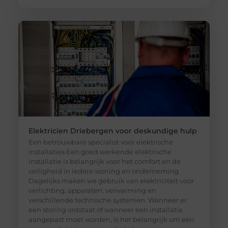
Elektricien Driebergen voor deskundige hulp
Een betrouwbare specialist voor elektrische
installaties Een goed werkende elektrische
installatie is belangrijk voor het comfort en de
veiligheid in iedere woning en onderneming.
Dagelijks maken we gebruik van elektriciteit voor
verlichting, apparaten, verwarming en
verschillende technische systemen. Wanneer er
een storing ontstaat of wanneer een installatie
aangepast moet worden, is het belangrijk om een