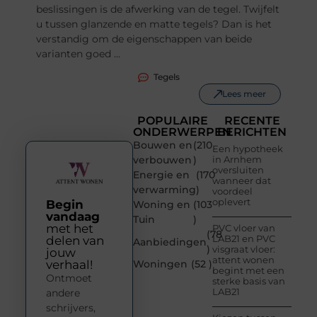
beslissingen is de afwerking van de tegel. Twijfelt
u tussen glanzende en matte tegels? Dan is het
verstandig om de eigenschappen van beide
varianten goed ...
Tegels
Lees meer
POPULAIRE
RECENTE
ONDERWERPEN
BERICHTEN
Bouwen en
(210
Een hypotheek
verbouwen
)
in Arnhem
oversluiten
Energie en
(170
wanneer dat
verwarming
)
voordeel
oplevert
Begin
Woning en
(103
vandaag
Tuin
)
met het
PVC vloer van
(78
LAB21 en PVC
delen van
Aanbiedingen
)
visgraat vloer:
jouw
attent wonen
verhaal!
Woningen
(52 )
begint met een
Ontmoet
sterke basis van
LAB21
andere
schrijvers,