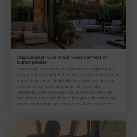
Stappenplan voor meer wooncomfort en
buitenplezier
Verhoog je leefgenot: een praktisch stappenplan
voor binnen en buiten Een thuis is meer dan alleen
een dak boven je hoofd. Het is de plek waar je tot
rust komt, oplaadt, en geniet van tijd met
dierbaren. Het verhogen van je wooncomfort en
het creëren van een fijne buitenplek zijn dan ook
geen overbodige luxe, maar een investering in je