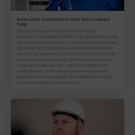
Elektricien Doetinchem voor betrouwbare
hulp
Een professionele elektricien voor veilige
elektrische installaties Elektriciteit speelt een grote
rol in het dagelijks leven. In woningen en bedrijven
zijn elektrische installaties verantwoordelijk voor
verlichting, apparaten, machines en verschillende
technische voorzieningen. Wanneer een storing
ontstaat of wanneer een installatie uitgebreid
moet worden, is het belangrijk om een ervaren
elektricien in te schakelen. Een elektricien zorgt
ervoor dat elektrische systemen