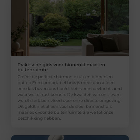
Praktische gids voor binnenklimaat en
buitenruimte
Creëer de perfecte harmonie tussen binnen en
buiten Een comfortabel huis is meer dan alleen
een dak boven ons hoofd; het is een toevluchtsoord
waar we tot rust komen. De kwaliteit van ons leven
wordt sterk beïnvloed door onze directe omgeving.
Dit geldt niet alleen voor de sfeer binnenshuis,
maar ook voor de buitenruimte die we tot onze
beschikking hebben,