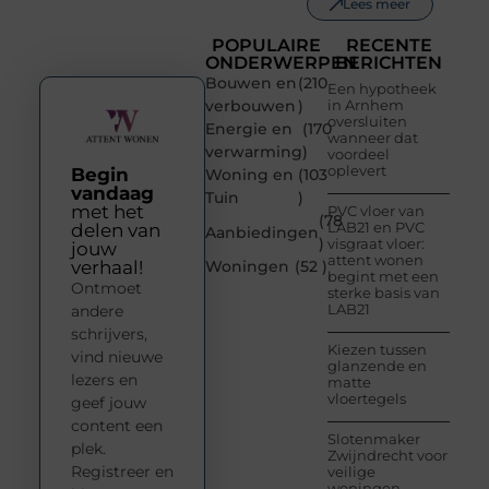
Lees meer
POPULAIRE
RECENTE
ONDERWERPEN
BERICHTEN
Bouwen en
(210
Een hypotheek
verbouwen
)
in Arnhem
oversluiten
Energie en
(170
wanneer dat
verwarming
)
voordeel
oplevert
Begin
Woning en
(103
vandaag
Tuin
)
met het
PVC vloer van
(78
LAB21 en PVC
delen van
Aanbiedingen
)
visgraat vloer:
jouw
attent wonen
verhaal!
Woningen
(52 )
begint met een
Ontmoet
sterke basis van
LAB21
andere
schrijvers,
Kiezen tussen
vind nieuwe
glanzende en
lezers en
matte
vloertegels
geef jouw
content een
Slotenmaker
plek.
Zwijndrecht voor
Registreer en
veilige
woningen