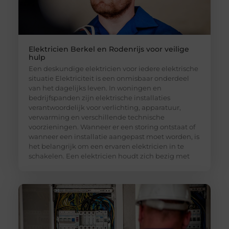
Elektricien Berkel en Rodenrijs voor veilige
hulp
Een deskundige elektricien voor iedere elektrische
situatie Elektriciteit is een onmisbaar onderdeel
van het dagelijks leven. In woningen en
bedrijfspanden zijn elektrische installaties
verantwoordelijk voor verlichting, apparatuur,
verwarming en verschillende technische
voorzieningen. Wanneer er een storing ontstaat of
wanneer een installatie aangepast moet worden, is
het belangrijk om een ervaren elektricien in te
schakelen. Een elektricien houdt zich bezig met