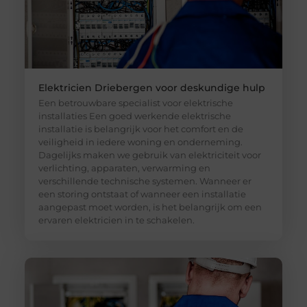
Elektricien Driebergen voor deskundige hulp
Een betrouwbare specialist voor elektrische
installaties Een goed werkende elektrische
installatie is belangrijk voor het comfort en de
veiligheid in iedere woning en onderneming.
Dagelijks maken we gebruik van elektriciteit voor
verlichting, apparaten, verwarming en
verschillende technische systemen. Wanneer er
een storing ontstaat of wanneer een installatie
aangepast moet worden, is het belangrijk om een
ervaren elektricien in te schakelen.