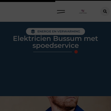
Raamdecoratie kiezen: welke oplossing past bij jouw ramen, ruimte en woonwensen?
ENERGIE EN VERWARMING
Elektricien Bussum met
spoedservice