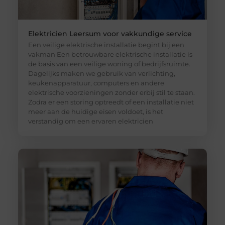
Elektricien Leersum voor vakkundige service
Een veilige elektrische installatie begint bij een
vakman Een betrouwbare elektrische installatie is
de basis van een veilige woning of bedrijfsruimte.
Dagelijks maken we gebruik van verlichting,
keukenapparatuur, computers en andere
elektrische voorzieningen zonder erbij stil te staan.
Zodra er een storing optreedt of een installatie niet
meer aan de huidige eisen voldoet, is het
verstandig om een ervaren elektricien