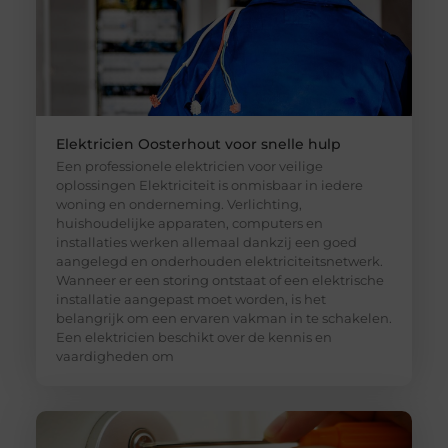
Elektricien Oosterhout voor snelle hulp
Een professionele elektricien voor veilige
oplossingen Elektriciteit is onmisbaar in iedere
woning en onderneming. Verlichting,
huishoudelijke apparaten, computers en
installaties werken allemaal dankzij een goed
aangelegd en onderhouden elektriciteitsnetwerk.
Wanneer er een storing ontstaat of een elektrische
installatie aangepast moet worden, is het
belangrijk om een ervaren vakman in te schakelen.
Een elektricien beschikt over de kennis en
vaardigheden om