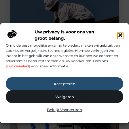
Uw privacy is voor ons van
groot belang.
Om u de best mogelijke ervaring te bieden, maken wij gebruik van
cookies en vergelijkbare technologieën. Hiermee verkrijgen we
inzicht in het gebruik van onze website en kunnen we content en
Wat doet een dakdekker?
advertenties beter afstemmen op uw voorkeuren. Lees ons
Veel mensen denken pas aan een dakdekker
[
cookiebeleid
] voor meer informatie.
wanneer er een lekkage ontstaat. Toch doet een
dakdekker veel meer dan alleen het repareren van
een beschadigd dak. In dit blog gaan we daar
Accepteren
dieper op in. Voor welke werkzaamheden schakel
je een dakdekker in? Een dakdekker kan je
Weigeren
inschakelen voor uiteenlopende werkzaamheden,
zoals: · Het opsporen en repareren
Bekijk Voorkeuren