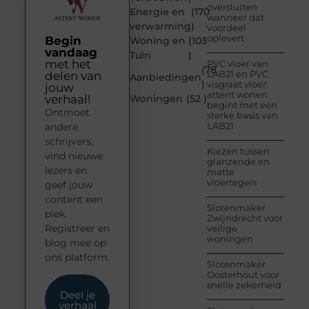
oversluiten
Energie en
(170
wanneer dat
verwarming
)
voordeel
oplevert
Begin
Woning en
(103
vandaag
Tuin
)
met het
PVC vloer van
(78
LAB21 en PVC
delen van
Aanbiedingen
)
visgraat vloer:
jouw
attent wonen
verhaal!
Woningen
(52 )
begint met een
Ontmoet
sterke basis van
LAB21
andere
schrijvers,
Kiezen tussen
vind nieuwe
glanzende en
lezers en
matte
vloertegels
geef jouw
content een
Slotenmaker
plek.
Zwijndrecht voor
Registreer en
veilige
woningen
blog mee op
ons platform.
Slotenmaker
Oosterhout voor
snelle zekerheid
Deel je
verhaal