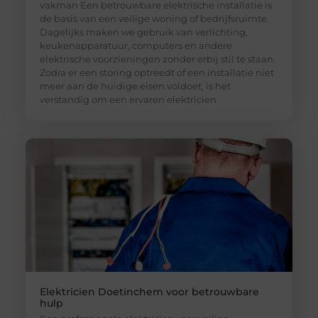
vakman Een betrouwbare elektrische installatie is
de basis van een veilige woning of bedrijfsruimte.
Dagelijks maken we gebruik van verlichting,
keukenapparatuur, computers en andere
elektrische voorzieningen zonder erbij stil te staan.
Zodra er een storing optreedt of een installatie niet
meer aan de huidige eisen voldoet, is het
verstandig om een ervaren elektricien
Elektricien Doetinchem voor betrouwbare
hulp