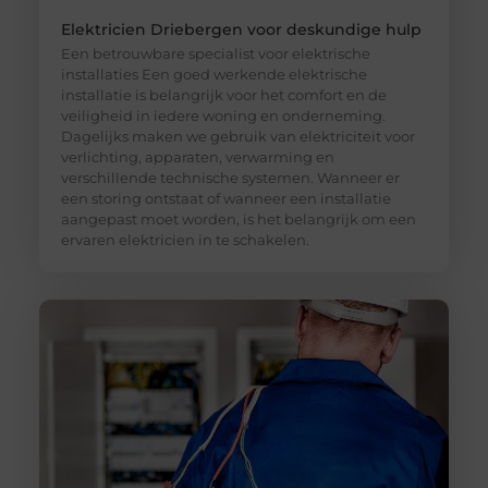
Elektricien Driebergen voor deskundige hulp
Een betrouwbare specialist voor elektrische
installaties Een goed werkende elektrische
installatie is belangrijk voor het comfort en de
veiligheid in iedere woning en onderneming.
Dagelijks maken we gebruik van elektriciteit voor
verlichting, apparaten, verwarming en
verschillende technische systemen. Wanneer er
een storing ontstaat of wanneer een installatie
aangepast moet worden, is het belangrijk om een
ervaren elektricien in te schakelen.