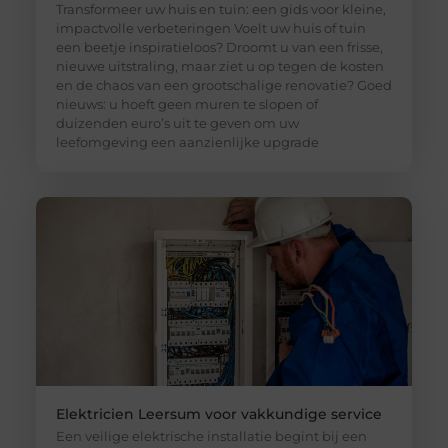
Transformeer uw huis en tuin: een gids voor kleine,
impactvolle verbeteringen Voelt uw huis of tuin
een beetje inspiratieloos? Droomt u van een frisse,
nieuwe uitstraling, maar ziet u op tegen de kosten
en de chaos van een grootschalige renovatie? Goed
nieuws: u hoeft geen muren te slopen of
duizenden euro’s uit te geven om uw
leefomgeving een aanzienlijke upgrade
Elektricien Leersum voor vakkundige service
Een veilige elektrische installatie begint bij een