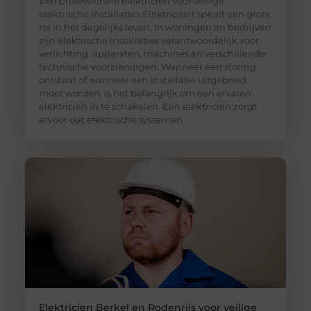
Een professionele elektricien voor veilige
elektrische installaties Elektriciteit speelt een grote
rol in het dagelijks leven. In woningen en bedrijven
zijn elektrische installaties verantwoordelijk voor
verlichting, apparaten, machines en verschillende
technische voorzieningen. Wanneer een storing
ontstaat of wanneer een installatie uitgebreid
moet worden, is het belangrijk om een ervaren
elektricien in te schakelen. Een elektricien zorgt
ervoor dat elektrische systemen
Elektricien Berkel en Rodenrijs voor veilige