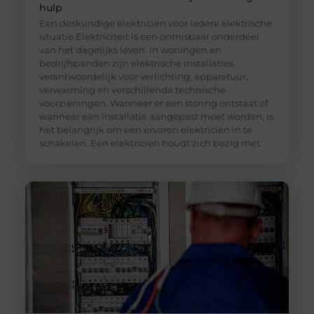
hulp
Een deskundige elektricien voor iedere elektrische
situatie Elektriciteit is een onmisbaar onderdeel
van het dagelijks leven. In woningen en
bedrijfspanden zijn elektrische installaties
verantwoordelijk voor verlichting, apparatuur,
verwarming en verschillende technische
voorzieningen. Wanneer er een storing ontstaat of
wanneer een installatie aangepast moet worden, is
het belangrijk om een ervaren elektricien in te
schakelen. Een elektricien houdt zich bezig met