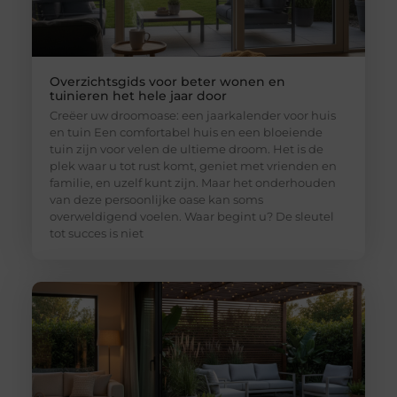
Overzichtsgids voor beter wonen en
tuinieren het hele jaar door
Creëer uw droomoase: een jaarkalender voor huis
en tuin Een comfortabel huis en een bloeiende
tuin zijn voor velen de ultieme droom. Het is de
plek waar u tot rust komt, geniet met vrienden en
familie, en uzelf kunt zijn. Maar het onderhouden
van deze persoonlijke oase kan soms
overweldigend voelen. Waar begint u? De sleutel
tot succes is niet