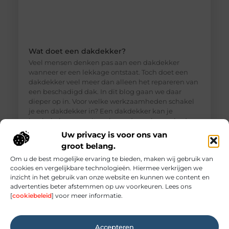
Wat doet een dakdekker?
Veel mensen denken pas aan een dakdekker
wanneer er een lekkage ontstaat. Toch doet een
dakdekker veel meer dan alleen het repareren van
een beschadigd dak. In dit blog gaan we daar
dieper op in. Voor welke werkzaamheden schakel
je een dakdekker in? Een dakdekker kan je
inschakelen voor uiteenlopende werkzaamheden,
zoals: · Het opsporen en repareren
Uw privacy is voor ons van
groot belang.
Om u de best mogelijke ervaring te bieden, maken wij gebruik van
cookies en vergelijkbare technologieën. Hiermee verkrijgen we
inzicht in het gebruik van onze website en kunnen we content en
advertenties beter afstemmen op uw voorkeuren. Lees ons
[
cookiebeleid
] voor meer informatie.
Accepteren