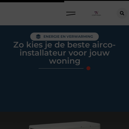
Raamdecoratie kiezen: welke oplossing past bij jouw ramen, ruimte en woonwensen?
ENERGIE EN VERWARMING
Zo kies je de beste airco-
installateur voor jouw
woning