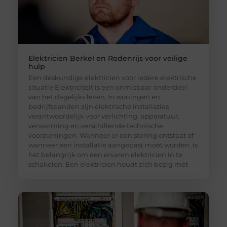
Elektricien Berkel en Rodenrijs voor veilige
hulp
Een deskundige elektricien voor iedere elektrische
situatie Elektriciteit is een onmisbaar onderdeel
van het dagelijks leven. In woningen en
bedrijfspanden zijn elektrische installaties
verantwoordelijk voor verlichting, apparatuur,
verwarming en verschillende technische
voorzieningen. Wanneer er een storing ontstaat of
wanneer een installatie aangepast moet worden, is
het belangrijk om een ervaren elektricien in te
schakelen. Een elektricien houdt zich bezig met