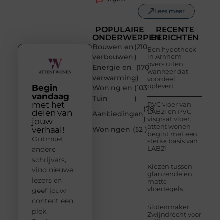
Lees meer
POPULAIRE
RECENTE
ONDERWERPEN
BERICHTEN
Bouwen en
(210
Een hypotheek
verbouwen
)
in Arnhem
oversluiten
Energie en
(170
wanneer dat
verwarming
)
voordeel
oplevert
Begin
Woning en
(103
vandaag
Tuin
)
met het
PVC vloer van
(78
LAB21 en PVC
delen van
Aanbiedingen
)
visgraat vloer:
jouw
attent wonen
verhaal!
Woningen
(52 )
begint met een
Ontmoet
sterke basis van
LAB21
andere
schrijvers,
Kiezen tussen
vind nieuwe
glanzende en
lezers en
matte
vloertegels
geef jouw
content een
Slotenmaker
plek.
Zwijndrecht voor