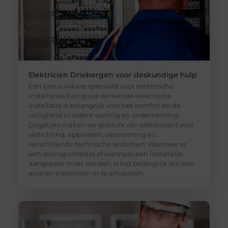
Elektricien Driebergen voor deskundige hulp
Een betrouwbare specialist voor elektrische
installaties Een goed werkende elektrische
installatie is belangrijk voor het comfort en de
veiligheid in iedere woning en onderneming.
Dagelijks maken we gebruik van elektriciteit voor
verlichting, apparaten, verwarming en
verschillende technische systemen. Wanneer er
een storing ontstaat of wanneer een installatie
aangepast moet worden, is het belangrijk om een
ervaren elektricien in te schakelen.