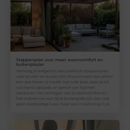
Stappenplan voor meer wooncomfort en
buitenplezier
Verhoog je leefgenot: een praktisch stappenplan
voor binnen en buiten Een thuis is meer dan alleen
een dak boven je hoofd. Het is de plek waar je tot
rust komt, oplaadt, en geniet van tijd met
dierbaren. Het verhogen van je wooncomfort en
het creëren van een fijne buitenplek zijn dan ook
geen overbodige luxe, maar een investering in je