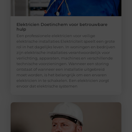
Elektricien Doetinchem voor betrouwbare
hulp
Een professionele elektricien voor veilige
elektrische installaties Elektriciteit speelt een grote
rol in het dagelijks leven. In woningen en bedrijven
zijn elektrische installaties verantwoordelijk voor
verlichting, apparaten, machines en verschillende
technische voorzieningen. Wanneer een storing
ontstaat of wanneer een installatie uitgebreid
moet worden, is het belangrijk om een ervaren
elektricien in te schakelen. Een elektricien zorgt
ervoor dat elektrische systemen