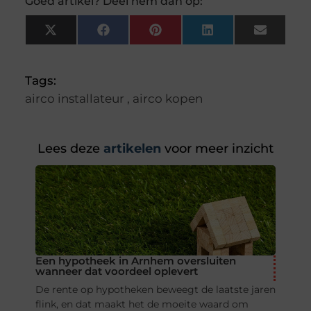
Goed artikel? Deel hem dan op:
X
Facebook
Pinterest
LinkedIn
Email
(Twitter)
Tags:
airco installateur
,
airco kopen
Lees deze
artikelen
voor meer inzicht
Een hypotheek in Arnhem oversluiten
wanneer dat voordeel oplevert
De rente op hypotheken beweegt de laatste jaren
flink, en dat maakt het de moeite waard om