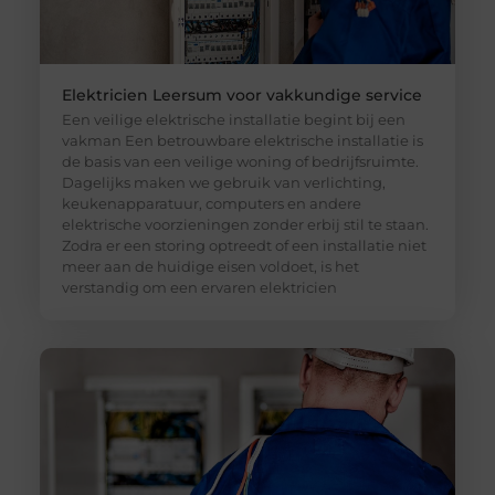
Elektricien Leersum voor vakkundige service
Een veilige elektrische installatie begint bij een
vakman Een betrouwbare elektrische installatie is
de basis van een veilige woning of bedrijfsruimte.
Dagelijks maken we gebruik van verlichting,
keukenapparatuur, computers en andere
elektrische voorzieningen zonder erbij stil te staan.
Zodra er een storing optreedt of een installatie niet
meer aan de huidige eisen voldoet, is het
verstandig om een ervaren elektricien