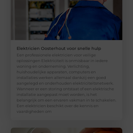
Elektricien Oosterhout voor snelle hulp
Een professionele elektricien voor veilige
oplossingen Elektriciteit is onmisbaar in iedere
woning en onderneming. Verlichting,
huishoudelijke apparaten, computers en
installaties werken allemaal dankzij een goed
aangelegd en onderhouden elektriciteitsnetwerk.
Wanneer er een storing ontstaat of een elektrische
installatie aangepast moet worden, is het
belangrijk om een ervaren vakman in te schakelen.
Een elektricien beschikt over de kennis en
vaardigheden om