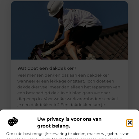
Wat doet een dakdekker?
Veel mensen denken pas aan een dakdekker
wanneer er een lekkage ontstaat. Toch doet een
dakdekker veel meer dan alleen het repareren van
een beschadigd dak. In dit blog gaan we daar
dieper op in. Voor welke werkzaamheden schakel
je een dakdekker in? Een dakdekker kan je
inschakelen voor uiteenlopende werkzaamheden,
zoals: · Het opsporen en repareren
Uw privacy is voor ons van
groot belang.
Om u de best mogelijke ervaring te bieden, maken wij gebruik van