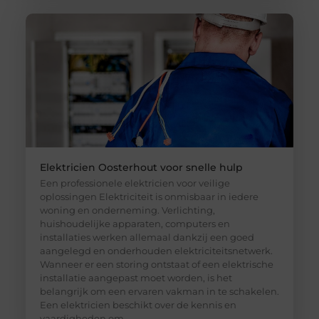
Elektricien Oosterhout voor snelle hulp
Een professionele elektricien voor veilige
oplossingen Elektriciteit is onmisbaar in iedere
woning en onderneming. Verlichting,
huishoudelijke apparaten, computers en
installaties werken allemaal dankzij een goed
aangelegd en onderhouden elektriciteitsnetwerk.
Wanneer er een storing ontstaat of een elektrische
installatie aangepast moet worden, is het
belangrijk om een ervaren vakman in te schakelen.
Een elektricien beschikt over de kennis en
vaardigheden om