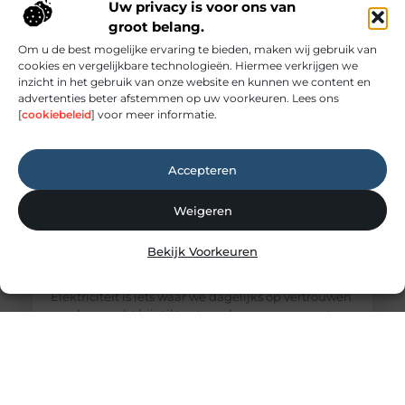
Uw privacy is voor ons van
groot belang.
Om u de best mogelijke ervaring te bieden, maken wij gebruik van
cookies en vergelijkbare technologieën. Hiermee verkrijgen we
inzicht in het gebruik van onze website en kunnen we content en
advertenties beter afstemmen op uw voorkeuren. Lees ons
[
cookiebeleid
] voor meer informatie.
Accepteren
Weigeren
Elektricien Amersfoort voor storingen en
Bekijk Voorkeuren
spoedgevallen
Elektriciteit: onmisbaar maar vaak onderschat
Elektriciteit is iets waar we dagelijks op vertrouwen
zonder er echt bij stil te staan. Lampen, apparaten,
internet en verwarmingssystemen: alles werkt
dankzij een goed functionerende elektrische
installatie. Zodra er een storing ontstaat, merk je
pas hoe afhankelijk je ervan bent. Een elektricien
zorgt ervoor dat deze installaties veilig worden