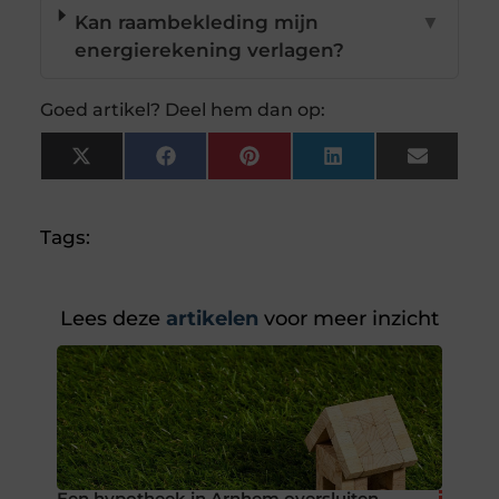
Kan raambekleding mijn
▼
energierekening verlagen?
Goed artikel? Deel hem dan op:
X
Facebook
Pinterest
LinkedIn
Email
(Twitter)
Tags:
Lees deze
artikelen
voor meer inzicht
Een hypotheek in Arnhem oversluiten