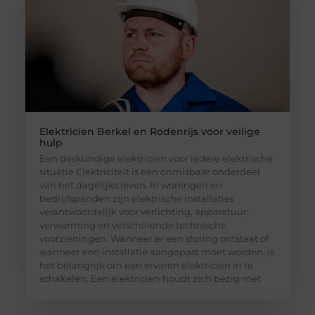
Elektricien Berkel en Rodenrijs voor veilige
hulp
Een deskundige elektricien voor iedere elektrische
situatie Elektriciteit is een onmisbaar onderdeel
van het dagelijks leven. In woningen en
bedrijfspanden zijn elektrische installaties
verantwoordelijk voor verlichting, apparatuur,
verwarming en verschillende technische
voorzieningen. Wanneer er een storing ontstaat of
wanneer een installatie aangepast moet worden, is
het belangrijk om een ervaren elektricien in te
schakelen. Een elektricien houdt zich bezig met