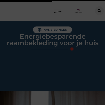
Raamdecoratie kiezen: welke oplossing past bij jouw ramen, ruimte en woonwensen?
AANBIEDINGEN
Energiebesparende
raambekleding voor je huis