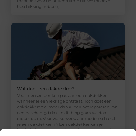
maar ook voor de buitenruimte die we tot onze
beschikking hebben,
Wat doet een dakdekker?
Veel mensen denken pas aan een dakdekker
wanneer er een lekkage ontstaat. Toch doet een
dakdekker veel meer dan alleen het repareren van
een beschadigd dak. In dit blog gaan we daar
dieper op in. Voor welke werkzaamheden schakel
je een dakdekker in? Een dakdekker kan je
inschakelen voor uiteenlopende werkzaamheden,
zoals: · Het opsporen en repareren