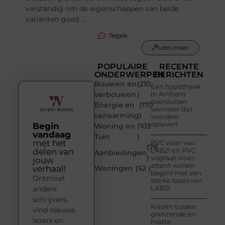
verstandig om de eigenschappen van beide
varianten goed ...
Tegels
Lees meer
POPULAIRE
RECENTE
ONDERWERPEN
BERICHTEN
Bouwen en
(210
Een hypotheek
verbouwen
)
in Arnhem
oversluiten
Energie en
(170
wanneer dat
verwarming
)
voordeel
oplevert
Begin
Woning en
(103
vandaag
Tuin
)
met het
PVC vloer van
(78
LAB21 en PVC
delen van
Aanbiedingen
)
visgraat vloer:
jouw
attent wonen
verhaal!
Woningen
(52 )
begint met een
Ontmoet
sterke basis van
LAB21
andere
schrijvers,
Kiezen tussen
vind nieuwe
glanzende en
lezers en
matte