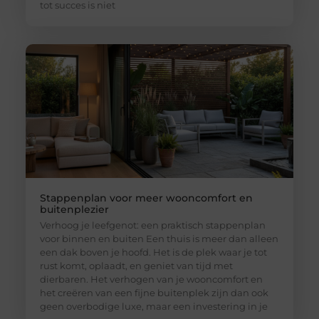
tot succes is niet
Stappenplan voor meer wooncomfort en
buitenplezier
Verhoog je leefgenot: een praktisch stappenplan
voor binnen en buiten Een thuis is meer dan alleen
een dak boven je hoofd. Het is de plek waar je tot
rust komt, oplaadt, en geniet van tijd met
dierbaren. Het verhogen van je wooncomfort en
het creëren van een fijne buitenplek zijn dan ook
geen overbodige luxe, maar een investering in je