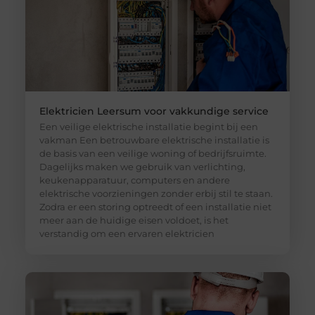
Elektricien Leersum voor vakkundige service
Een veilige elektrische installatie begint bij een
vakman Een betrouwbare elektrische installatie is
de basis van een veilige woning of bedrijfsruimte.
Dagelijks maken we gebruik van verlichting,
keukenapparatuur, computers en andere
elektrische voorzieningen zonder erbij stil te staan.
Zodra er een storing optreedt of een installatie niet
meer aan de huidige eisen voldoet, is het
verstandig om een ervaren elektricien