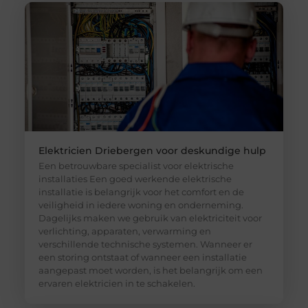
Elektricien Driebergen voor deskundige hulp
Een betrouwbare specialist voor elektrische
installaties Een goed werkende elektrische
installatie is belangrijk voor het comfort en de
veiligheid in iedere woning en onderneming.
Dagelijks maken we gebruik van elektriciteit voor
verlichting, apparaten, verwarming en
verschillende technische systemen. Wanneer er
een storing ontstaat of wanneer een installatie
aangepast moet worden, is het belangrijk om een
ervaren elektricien in te schakelen.