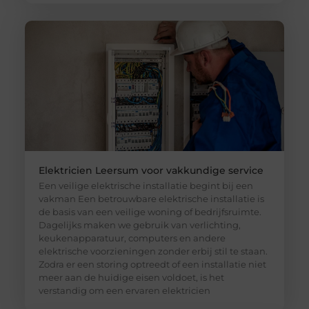
Elektricien Leersum voor vakkundige service
Een veilige elektrische installatie begint bij een
vakman Een betrouwbare elektrische installatie is
de basis van een veilige woning of bedrijfsruimte.
Dagelijks maken we gebruik van verlichting,
keukenapparatuur, computers en andere
elektrische voorzieningen zonder erbij stil te staan.
Zodra er een storing optreedt of een installatie niet
meer aan de huidige eisen voldoet, is het
verstandig om een ervaren elektricien