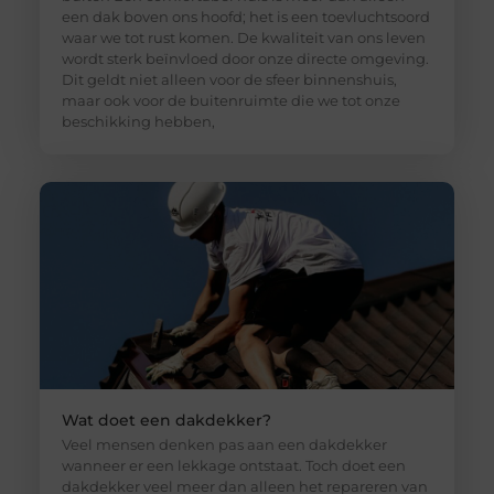
een dak boven ons hoofd; het is een toevluchtsoord
waar we tot rust komen. De kwaliteit van ons leven
wordt sterk beïnvloed door onze directe omgeving.
Dit geldt niet alleen voor de sfeer binnenshuis,
maar ook voor de buitenruimte die we tot onze
beschikking hebben,
Wat doet een dakdekker?
Veel mensen denken pas aan een dakdekker
wanneer er een lekkage ontstaat. Toch doet een
dakdekker veel meer dan alleen het repareren van