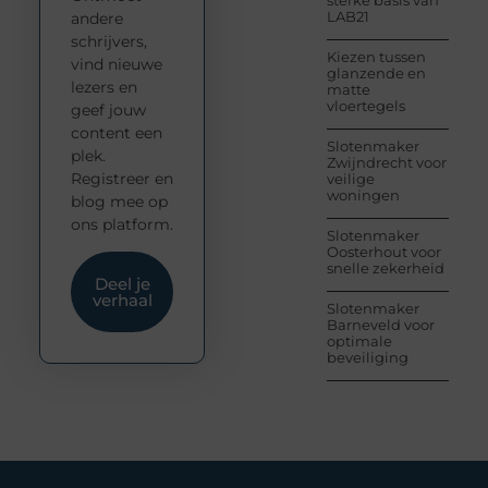
sterke basis van
LAB21
andere
schrijvers,
Kiezen tussen
vind nieuwe
glanzende en
lezers en
matte
vloertegels
geef jouw
content een
Slotenmaker
plek.
Zwijndrecht voor
Registreer en
veilige
woningen
blog mee op
ons platform.
Slotenmaker
Oosterhout voor
snelle zekerheid
Deel je
verhaal
Slotenmaker
Barneveld voor
optimale
beveiliging