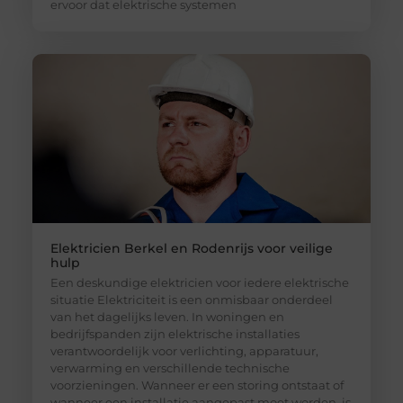
ervoor dat elektrische systemen
Elektricien Berkel en Rodenrijs voor veilige
hulp
Een deskundige elektricien voor iedere elektrische
situatie Elektriciteit is een onmisbaar onderdeel
van het dagelijks leven. In woningen en
bedrijfspanden zijn elektrische installaties
verantwoordelijk voor verlichting, apparatuur,
verwarming en verschillende technische
voorzieningen. Wanneer er een storing ontstaat of
wanneer een installatie aangepast moet worden, is