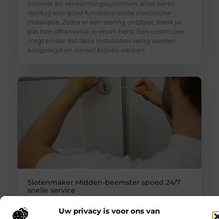
internet en verwarmingssystemen: alles werkt
dankzij een goed functionerende elektrische
installatie. Zodra er een storing ontstaat, merk je
pas hoe afhankelijk je ervan bent. Een elektricien
zorgt ervoor dat deze installaties veilig worden
aangelegd en correct blijven werken.
Slotenmaker Midden-beemster spoed 24/7
snelle service
Sloten als eerste lijn van beveiliging Een
Uw privacy is voor ons van
slotenmaker zorgt voor meer dan alleen het