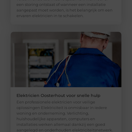
een storing ontstaat of wanneer een installatie
aangepast moet worden, is het belangrijk om een
ervaren elektricien in te schakelen.
Elektricien Oosterhout voor snelle hulp
Een professionele elektricien voor veilige
oplossingen Elektriciteit is onmisbaar in iedere
woning en onderneming. Verlichting,
huishoudelijke apparaten, computers en
installaties werken allemaal dankzij een goed
aangelegd en onderhouden elektriciteitsnetwerk.