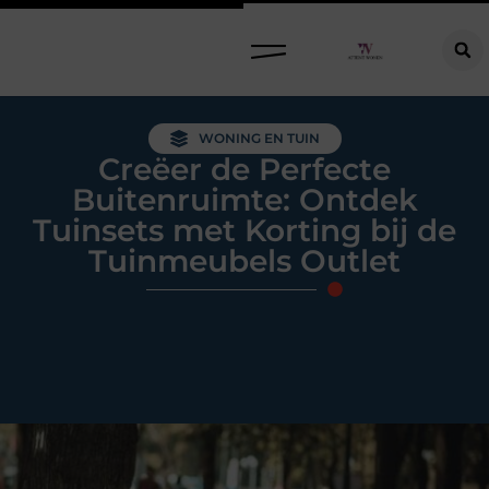
Raamdecoratie kiezen: welke oplossing past bij jouw ramen, ruimte en woonwensen?
WONING EN TUIN
Creëer de Perfecte
Buitenruimte: Ontdek
Tuinsets met Korting bij de
Tuinmeubels Outlet