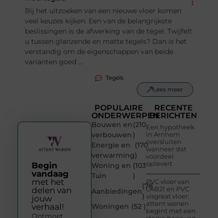
Bij het uitzoeken van een nieuwe vloer komen
veel keuzes kijken. Een van de belangrijkste
beslissingen is de afwerking van de tegel. Twijfelt
u tussen glanzende en matte tegels? Dan is het
verstandig om de eigenschappen van beide
varianten goed ...
Tegels
Lees meer
POPULAIRE
RECENTE
ONDERWERPEN
BERICHTEN
Bouwen en
(210
Een hypotheek
verbouwen
)
in Arnhem
oversluiten
Energie en
(170
wanneer dat
verwarming
)
voordeel
oplevert
Begin
Woning en
(103
vandaag
Tuin
)
met het
PVC vloer van
(78
LAB21 en PVC
delen van
Aanbiedingen
)
visgraat vloer:
jouw
attent wonen
verhaal!
Woningen
(52 )
begint met een
Ontmoet