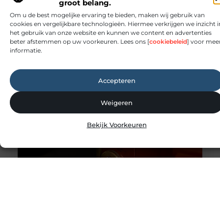
openen van deuren. Sloten vormen namelijk de
groot belang.
eerste beveiligingslaag van je woning of
Om u de best mogelijke ervaring te bieden, maken wij gebruik van
bedrijfspand. Als deze niet goed functioneren,
cookies en vergelijkbare technologieën. Hiermee verkrijgen we inzicht i
neemt het risico op inbraak of buitensluiting direct
het gebruik van onze website en kunnen we content en advertenties
toe. Daarom is goed onderhoud en tijdig
beter afstemmen op uw voorkeuren. Lees ons [
cookiebeleid
] voor mee
vervangen van sloten essentieel. Een professionele
informatie.
slotenmaker kan beoordelen of een slot
Accepteren
Weigeren
Bekijk Voorkeuren
Slotenmaker Brummen voor snelle hulp aan
huis
Veiligheid begint bij goed werkende sloten Sloten
worden dagelijks gebruikt, waardoor slijtage