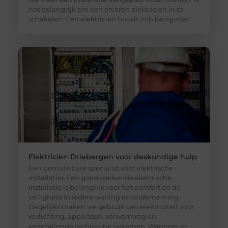
het belangrijk om een ervaren elektricien in te
schakelen. Een elektricien houdt zich bezig met
Elektricien Driebergen voor deskundige hulp
Een betrouwbare specialist voor elektrische
installaties Een goed werkende elektrische
installatie is belangrijk voor het comfort en de
veiligheid in iedere woning en onderneming.
Dagelijks maken we gebruik van elektriciteit voor
verlichting, apparaten, verwarming en
verschillende technische systemen. Wanneer er