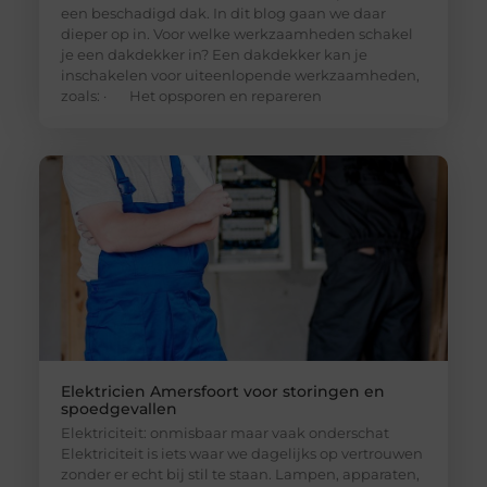
een beschadigd dak. In dit blog gaan we daar
dieper op in. Voor welke werkzaamheden schakel
je een dakdekker in? Een dakdekker kan je
inschakelen voor uiteenlopende werkzaamheden,
zoals: · Het opsporen en repareren
Elektricien Amersfoort voor storingen en
spoedgevallen
Elektriciteit: onmisbaar maar vaak onderschat
Elektriciteit is iets waar we dagelijks op vertrouwen
zonder er echt bij stil te staan. Lampen, apparaten,