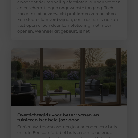
ervoor dat deuren veilig afgesloten kunnen worden
en beschermt tegen ongewenste toegang. Toch
kan een slot onverwacht problemen veroorzaken.
Een sleutel kan verdwijnen, een mechanisme kan
vastlopen of een deur kan plotseling niet meer
openen. Wanneer dit gebeurt, is het
Overzichtsgids voor beter wonen en
tuinieren het hele jaar door
Creëer uw droomoase: een jaarkalender voor huis
en tuin Een comfortabel huis en een bloeiende