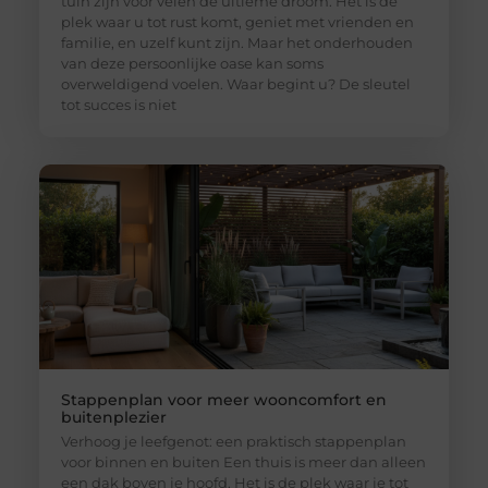
tuin zijn voor velen de ultieme droom. Het is de
plek waar u tot rust komt, geniet met vrienden en
familie, en uzelf kunt zijn. Maar het onderhouden
van deze persoonlijke oase kan soms
overweldigend voelen. Waar begint u? De sleutel
tot succes is niet
Stappenplan voor meer wooncomfort en
buitenplezier
Verhoog je leefgenot: een praktisch stappenplan
voor binnen en buiten Een thuis is meer dan alleen
een dak boven je hoofd. Het is de plek waar je tot