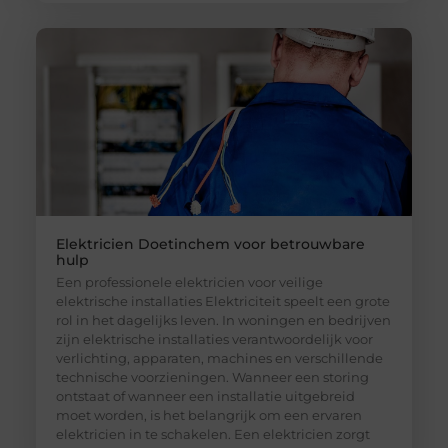
Elektricien Doetinchem voor betrouwbare
hulp
Een professionele elektricien voor veilige
elektrische installaties Elektriciteit speelt een grote
rol in het dagelijks leven. In woningen en bedrijven
zijn elektrische installaties verantwoordelijk voor
verlichting, apparaten, machines en verschillende
technische voorzieningen. Wanneer een storing
ontstaat of wanneer een installatie uitgebreid
moet worden, is het belangrijk om een ervaren
elektricien in te schakelen. Een elektricien zorgt