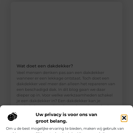
Wat doet een dakdekker?
Veel mensen denken pas aan een dakdekker
wanneer er een lekkage ontstaat. Toch doet een
dakdekker veel meer dan alleen het repareren van
een beschadigd dak. In dit blog gaan we daar
dieper op in. Voor welke werkzaamheden schakel
je een dakdekker in? Een dakdekker kan je
inschakelen voor uiteenlopende werkzaamheden,
zoals: · Het opsporen en repareren
Uw privacy is voor ons van
groot belang.
Om u de best mogelijke ervaring te bieden, maken wij gebruik van