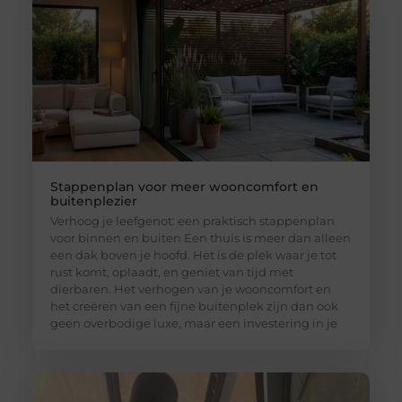
Stappenplan voor meer wooncomfort en
buitenplezier
Verhoog je leefgenot: een praktisch stappenplan
voor binnen en buiten Een thuis is meer dan alleen
een dak boven je hoofd. Het is de plek waar je tot
rust komt, oplaadt, en geniet van tijd met
dierbaren. Het verhogen van je wooncomfort en
het creëren van een fijne buitenplek zijn dan ook
geen overbodige luxe, maar een investering in je