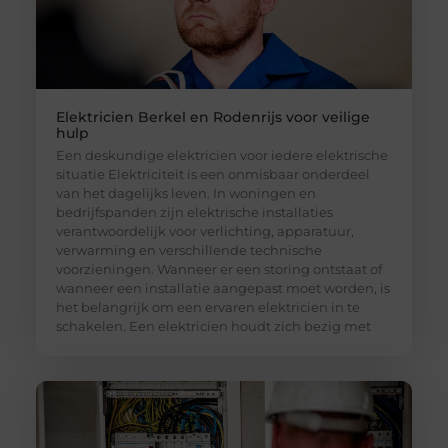
Elektricien Berkel en Rodenrijs voor veilige
hulp
Een deskundige elektricien voor iedere elektrische
situatie Elektriciteit is een onmisbaar onderdeel
van het dagelijks leven. In woningen en
bedrijfspanden zijn elektrische installaties
verantwoordelijk voor verlichting, apparatuur,
verwarming en verschillende technische
voorzieningen. Wanneer er een storing ontstaat of
wanneer een installatie aangepast moet worden, is
het belangrijk om een ervaren elektricien in te
schakelen. Een elektricien houdt zich bezig met