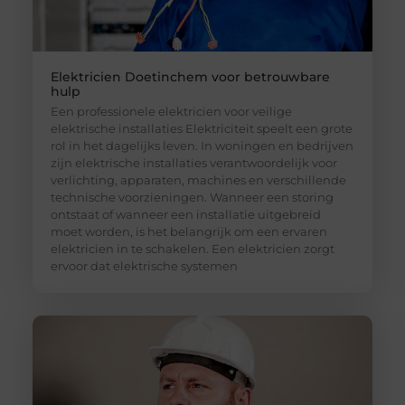
Elektricien Doetinchem voor betrouwbare
hulp
Een professionele elektricien voor veilige
elektrische installaties Elektriciteit speelt een grote
rol in het dagelijks leven. In woningen en bedrijven
zijn elektrische installaties verantwoordelijk voor
verlichting, apparaten, machines en verschillende
technische voorzieningen. Wanneer een storing
ontstaat of wanneer een installatie uitgebreid
moet worden, is het belangrijk om een ervaren
elektricien in te schakelen. Een elektricien zorgt
ervoor dat elektrische systemen