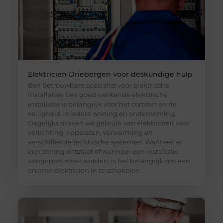
Elektricien Driebergen voor deskundige hulp
Een betrouwbare specialist voor elektrische
installaties Een goed werkende elektrische
installatie is belangrijk voor het comfort en de
veiligheid in iedere woning en onderneming.
Dagelijks maken we gebruik van elektriciteit voor
verlichting, apparaten, verwarming en
verschillende technische systemen. Wanneer er
een storing ontstaat of wanneer een installatie
aangepast moet worden, is het belangrijk om een
ervaren elektricien in te schakelen.