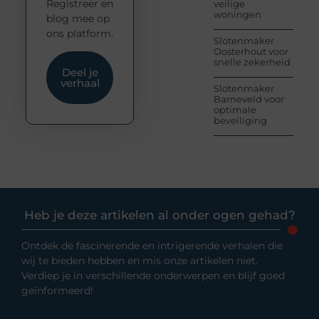
Registreer en
veilige
woningen
blog mee op
ons platform.
Slotenmaker
Oosterhout voor
snelle zekerheid
Deel je
verhaal
Slotenmaker
Barneveld voor
optimale
beveiliging
Heb je deze artikelen al onder ogen gehad?
Ontdek de fascinerende en intrigerende verhalen die
wij te bieden hebben en mis onze artikelen niet.
Verdiep je in verschillende onderwerpen en blijf goed
geïnformeerd!