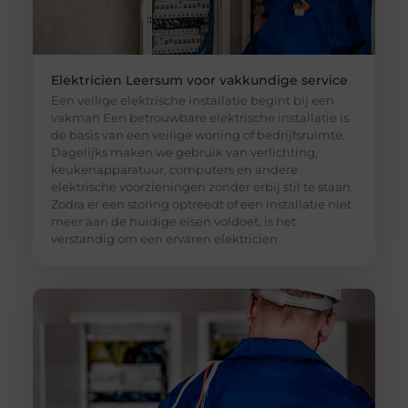
Elektricien Leersum voor vakkundige service
Een veilige elektrische installatie begint bij een
vakman Een betrouwbare elektrische installatie is
de basis van een veilige woning of bedrijfsruimte.
Dagelijks maken we gebruik van verlichting,
keukenapparatuur, computers en andere
elektrische voorzieningen zonder erbij stil te staan.
Zodra er een storing optreedt of een installatie niet
meer aan de huidige eisen voldoet, is het
verstandig om een ervaren elektricien