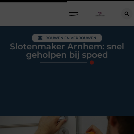
Raamdecoratie kiezen: welke oplossing past bij jouw ramen, ruimte en woonwensen?
BOUWEN EN VERBOUWEN
Slotenmaker Arnhem: snel
geholpen bij spoed