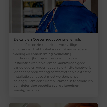
Elektricien Oosterhout voor snelle hulp
Een professionele elektricien voor veilige
oplossingen Elektriciteit is onmisbaar in iedere
woning en onderneming. Verlichting,
huishoudelijke apparaten, computers en
installaties werken allemaal dankzij een goed
aangelegd en onderhouden elektriciteitsnetwerk.
Wanneer er een storing ontstaat of een elektrische
installatie aangepast moet worden, is het
belangrijk om een ervaren vakman in te schakelen.
Een elektricien beschikt over de kennis en
vaardigheden om