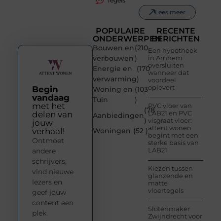
Tegels
Lees meer
POPULAIRE
RECENTE
ONDERWERPEN
BERICHTEN
Bouwen en
(210
Een hypotheek
verbouwen
)
in Arnhem
oversluiten
Energie en
(170
wanneer dat
verwarming
)
voordeel
oplevert
Begin
Woning en
(103
vandaag
Tuin
)
met het
PVC vloer van
(78
LAB21 en PVC
delen van
Aanbiedingen
)
visgraat vloer:
jouw
attent wonen
verhaal!
Woningen
(52 )
begint met een
Ontmoet
sterke basis van
LAB21
andere
schrijvers,
Kiezen tussen
vind nieuwe
glanzende en
lezers en
matte
vloertegels
geef jouw
content een
Slotenmaker
plek.
Zwijndrecht voor