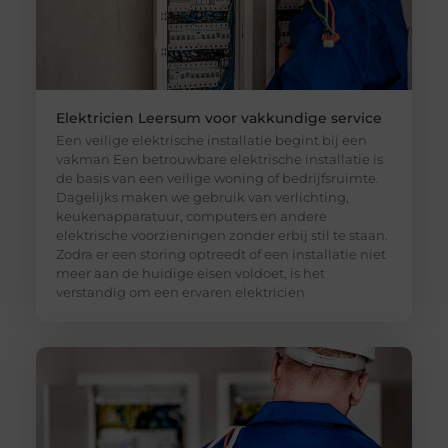
Elektricien Leersum voor vakkundige service
Een veilige elektrische installatie begint bij een
vakman Een betrouwbare elektrische installatie is
de basis van een veilige woning of bedrijfsruimte.
Dagelijks maken we gebruik van verlichting,
keukenapparatuur, computers en andere
elektrische voorzieningen zonder erbij stil te staan.
Zodra er een storing optreedt of een installatie niet
meer aan de huidige eisen voldoet, is het
verstandig om een ervaren elektricien