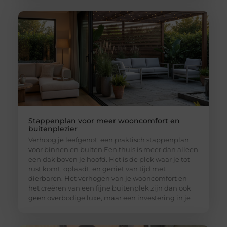
Stappenplan voor meer wooncomfort en
buitenplezier
Verhoog je leefgenot: een praktisch stappenplan
voor binnen en buiten Een thuis is meer dan alleen
een dak boven je hoofd. Het is de plek waar je tot
rust komt, oplaadt, en geniet van tijd met
dierbaren. Het verhogen van je wooncomfort en
het creëren van een fijne buitenplek zijn dan ook
geen overbodige luxe, maar een investering in je