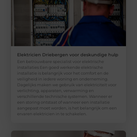
Elektricien Driebergen voor deskundige hulp
Een betrouwbare specialist voor elektrische
installaties Een goed werkende elektrische
installatie is belangrijk voor het comfort en de
veiligheid in iedere woning en onderneming.
Dagelijks maken we gebruik van elektriciteit voor
verlichting, apparaten, verwarming en
verschillende technische systemen. Wanneer er
een storing ontstaat of wanneer een installatie
aangepast moet worden, is het belangrijk om een
ervaren elektricien in te schakelen.