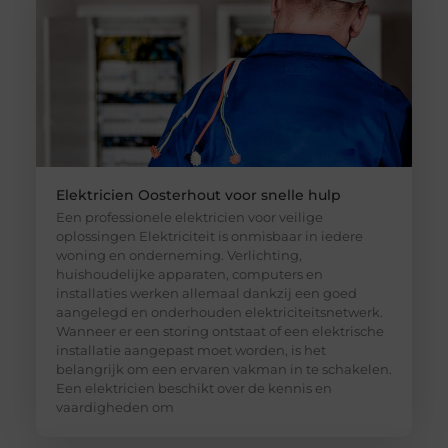
Elektricien Oosterhout voor snelle hulp
Een professionele elektricien voor veilige
oplossingen Elektriciteit is onmisbaar in iedere
woning en onderneming. Verlichting,
huishoudelijke apparaten, computers en
installaties werken allemaal dankzij een goed
aangelegd en onderhouden elektriciteitsnetwerk.
Wanneer er een storing ontstaat of een elektrische
installatie aangepast moet worden, is het
belangrijk om een ervaren vakman in te schakelen.
Een elektricien beschikt over de kennis en
vaardigheden om