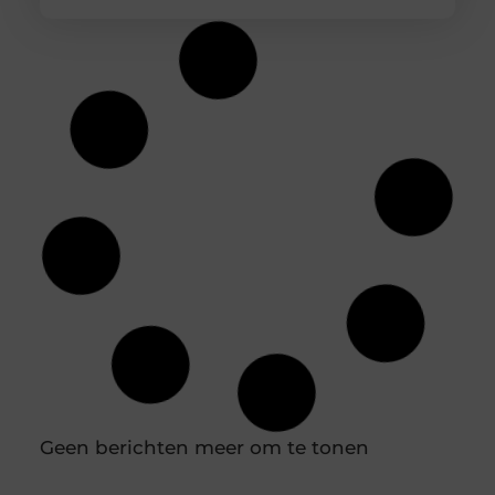
Praktische gids voor binnenklimaat en
buitenruimte
Creëer de perfecte harmonie tussen binnen en
buiten Een comfortabel huis is meer dan alleen
een dak boven ons hoofd; het is een toevluchtsoord
waar we tot rust komen. De kwaliteit van ons leven
wordt sterk beïnvloed door onze directe omgeving.
Dit geldt niet alleen voor de sfeer binnenshuis,
maar ook voor de buitenruimte die we tot onze
beschikking hebben,