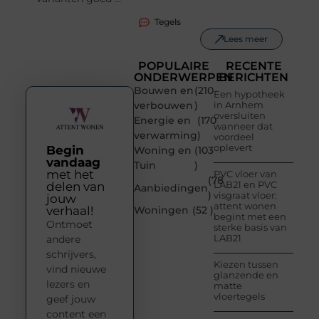
Tegels
Lees meer
POPULAIRE
RECENTE
ONDERWERPEN
BERICHTEN
Bouwen en
(210
Een hypotheek
verbouwen
)
in Arnhem
oversluiten
Energie en
(170
wanneer dat
verwarming
)
voordeel
oplevert
Begin
Woning en
(103
vandaag
Tuin
)
met het
PVC vloer van
(78
LAB21 en PVC
delen van
Aanbiedingen
)
visgraat vloer:
jouw
attent wonen
verhaal!
Woningen
(52 )
begint met een
Ontmoet
sterke basis van
LAB21
andere
schrijvers,
Kiezen tussen
vind nieuwe
glanzende en
lezers en
matte
vloertegels
geef jouw
content een