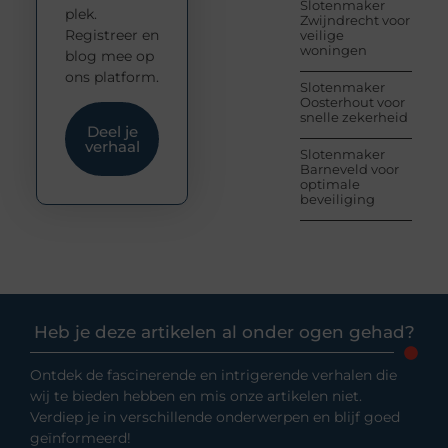
Slotenmaker
plek.
Zwijndrecht voor
Registreer en
veilige
woningen
blog mee op
ons platform.
Slotenmaker
Oosterhout voor
snelle zekerheid
Deel je
verhaal
Slotenmaker
Barneveld voor
optimale
beveiliging
Heb je deze artikelen al onder ogen gehad?
Ontdek de fascinerende en intrigerende verhalen die
wij te bieden hebben en mis onze artikelen niet.
Verdiep je in verschillende onderwerpen en blijf goed
geïnformeerd!