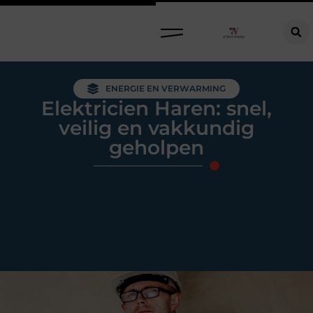
Raamdecoratie kiezen: welke oplossing past bij jouw ramen, ruimte en woonwensen?
ENERGIE EN VERWARMING
Elektricien Haren: snel,
veilig en vakkundig
geholpen