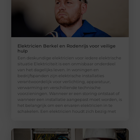
Elektricien Berkel en Rodenrijs voor veilige
hulp
Een deskundige elektricien voor iedere elektrische
situatie Elektriciteit is een onmisbaar onderdeel
van het dagelijks leven. In woningen en
bedrijfspanden zijn elektrische installaties
verantwoordelijk voor verlichting, apparatuur,
verwarming en verschillende technische
voorzieningen. Wanneer er een storing ontstaat of
wanneer een installatie aangepast moet worden, is
het belangrijk om een ervaren elektricien in te
schakelen. Een elektricien houdt zich bezig met