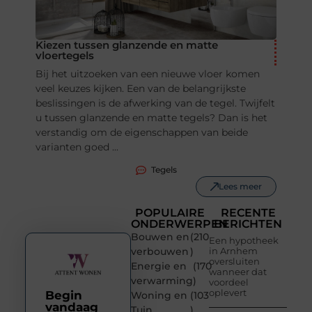
Kiezen tussen glanzende en matte
vloertegels
Bij het uitzoeken van een nieuwe vloer komen
veel keuzes kijken. Een van de belangrijkste
beslissingen is de afwerking van de tegel. Twijfelt
u tussen glanzende en matte tegels? Dan is het
verstandig om de eigenschappen van beide
varianten goed ...
Tegels
Lees meer
POPULAIRE
RECENTE
ONDERWERPEN
BERICHTEN
Bouwen en
(210
Een hypotheek
verbouwen
)
in Arnhem
oversluiten
Energie en
(170
wanneer dat
verwarming
)
voordeel
oplevert
Begin
Woning en
(103
vandaag
Tuin
)