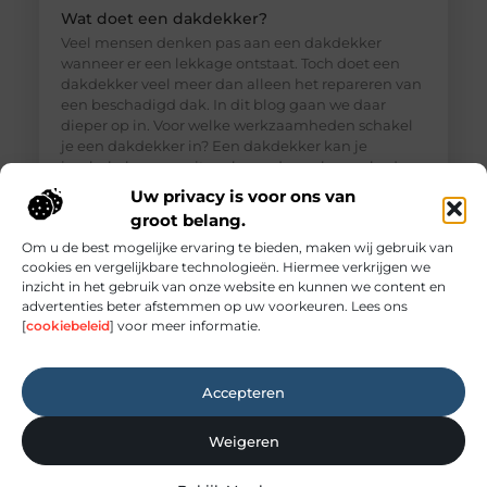
Wat doet een dakdekker?
Veel mensen denken pas aan een dakdekker
wanneer er een lekkage ontstaat. Toch doet een
dakdekker veel meer dan alleen het repareren van
een beschadigd dak. In dit blog gaan we daar
dieper op in. Voor welke werkzaamheden schakel
je een dakdekker in? Een dakdekker kan je
inschakelen voor uiteenlopende werkzaamheden,
zoals: · Het opsporen en repareren
Uw privacy is voor ons van
groot belang.
Om u de best mogelijke ervaring te bieden, maken wij gebruik van
cookies en vergelijkbare technologieën. Hiermee verkrijgen we
inzicht in het gebruik van onze website en kunnen we content en
advertenties beter afstemmen op uw voorkeuren. Lees ons
[
cookiebeleid
] voor meer informatie.
Accepteren
Weigeren
Elektricien Amersfoort voor storingen en