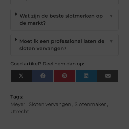
Wat zijn de beste slotmerken op
▼
de markt?
Moet ik een professional laten de
▼
sloten vervangen?
Goed artikel? Deel hem dan op:
X
Facebook
Pinterest
LinkedIn
Email
(Twitter)
Tags:
Meyer
,
Sloten vervangen
,
Slotenmaker
,
Utrecht