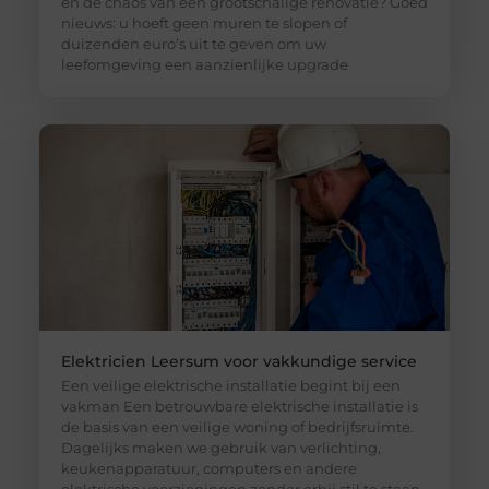
en de chaos van een grootschalige renovatie? Goed
nieuws: u hoeft geen muren te slopen of
duizenden euro’s uit te geven om uw
leefomgeving een aanzienlijke upgrade
Elektricien Leersum voor vakkundige service
Een veilige elektrische installatie begint bij een
vakman Een betrouwbare elektrische installatie is
de basis van een veilige woning of bedrijfsruimte.
Dagelijks maken we gebruik van verlichting,
keukenapparatuur, computers en andere
elektrische voorzieningen zonder erbij stil te staan.