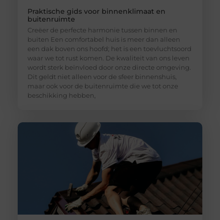
Praktische gids voor binnenklimaat en
buitenruimte
Creëer de perfecte harmonie tussen binnen en
buiten Een comfortabel huis is meer dan alleen
een dak boven ons hoofd; het is een toevluchtsoord
waar we tot rust komen. De kwaliteit van ons leven
wordt sterk beïnvloed door onze directe omgeving.
Dit geldt niet alleen voor de sfeer binnenshuis,
maar ook voor de buitenruimte die we tot onze
beschikking hebben,