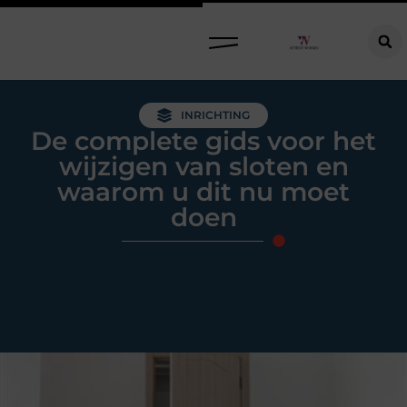
Raamdecoratie kiezen: welke oplossing past bij jouw ramen, ruimte en woonwensen?
INRICHTING
De complete gids voor het
wijzigen van sloten en
waarom u dit nu moet
doen