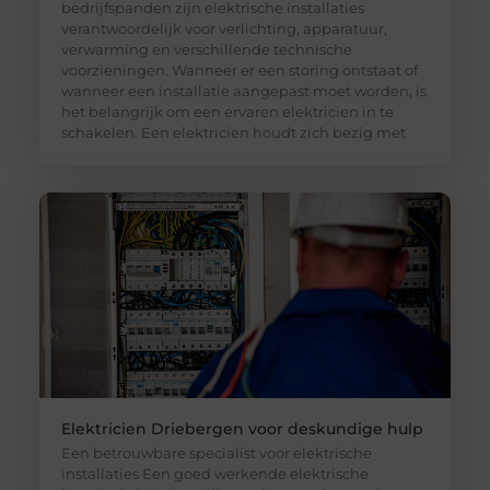
bedrijfspanden zijn elektrische installaties
verantwoordelijk voor verlichting, apparatuur,
verwarming en verschillende technische
voorzieningen. Wanneer er een storing ontstaat of
wanneer een installatie aangepast moet worden, is
het belangrijk om een ervaren elektricien in te
schakelen. Een elektricien houdt zich bezig met
Elektricien Driebergen voor deskundige hulp
Een betrouwbare specialist voor elektrische
installaties Een goed werkende elektrische