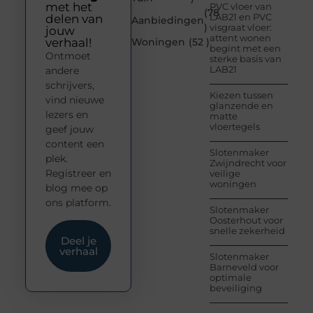
met het
PVC vloer van
(78
LAB21 en PVC
delen van
Aanbiedingen
)
visgraat vloer:
jouw
attent wonen
verhaal!
Woningen
(52 )
begint met een
Ontmoet
sterke basis van
LAB21
andere
schrijvers,
Kiezen tussen
vind nieuwe
glanzende en
lezers en
matte
vloertegels
geef jouw
content een
Slotenmaker
plek.
Zwijndrecht voor
Registreer en
veilige
woningen
blog mee op
ons platform.
Slotenmaker
Oosterhout voor
snelle zekerheid
Deel je
verhaal
Slotenmaker
Barneveld voor
optimale
beveiliging