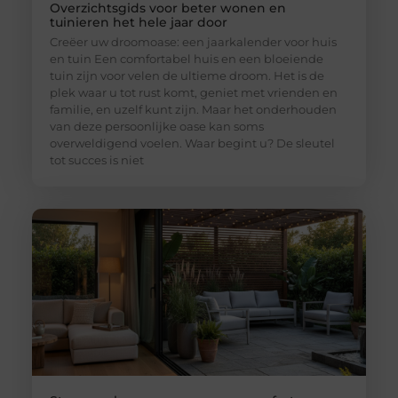
Overzichtsgids voor beter wonen en
tuinieren het hele jaar door
Creëer uw droomoase: een jaarkalender voor huis
en tuin Een comfortabel huis en een bloeiende
tuin zijn voor velen de ultieme droom. Het is de
plek waar u tot rust komt, geniet met vrienden en
familie, en uzelf kunt zijn. Maar het onderhouden
van deze persoonlijke oase kan soms
overweldigend voelen. Waar begint u? De sleutel
tot succes is niet