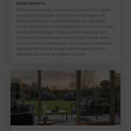
slotprobleem
Professionele hulp wanneer veiligheid belangrijk
wordt Een slot is een belangrijk onderdeel van
iedere woning en ieder bedrijfspand. Het zorgt
ervoor dat deuren veilig afgesloten kunnen worden
en beschermt tegen ongewenste toegang. Toch
kan een slot onverwacht problemen veroorzaken.
Een sleutel kan verdwijnen, een mechanisme kan
vastlopen of een deur kan plotseling niet meer
openen. Wanneer dit gebeurt, is het