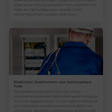
Zodra er een storing optreedt of een installatie niet
meer aan de huidige eisen voldoet, is het
verstandig om een ervaren elektricien
Elektricien Doetinchem voor betrouwbare
hulp
Een professionele elektricien voor veilige
elektrische installaties Elektriciteit speelt een grote
rol in het dagelijks leven. In woningen en bedrijven
zijn elektrische installaties verantwoordelijk voor
verlichting, apparaten, machines en verschillende