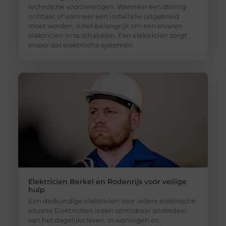
technische voorzieningen. Wanneer een storing
ontstaat of wanneer een installatie uitgebreid
moet worden, is het belangrijk om een ervaren
elektricien in te schakelen. Een elektricien zorgt
ervoor dat elektrische systemen
Elektricien Berkel en Rodenrijs voor veilige
hulp
Een deskundige elektricien voor iedere elektrische
situatie Elektriciteit is een onmisbaar onderdeel
van het dagelijks leven. In woningen en