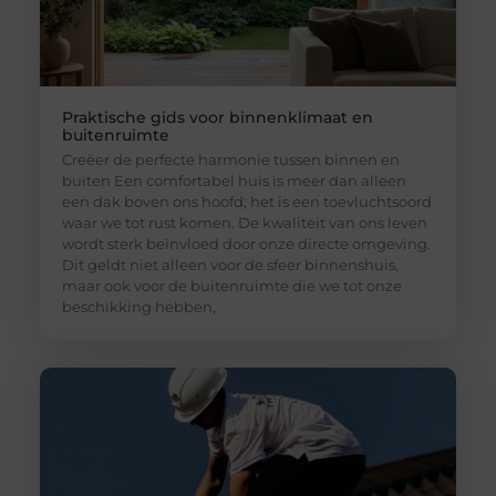
Praktische gids voor binnenklimaat en
buitenruimte
Creëer de perfecte harmonie tussen binnen en
buiten Een comfortabel huis is meer dan alleen
een dak boven ons hoofd; het is een toevluchtsoord
waar we tot rust komen. De kwaliteit van ons leven
wordt sterk beïnvloed door onze directe omgeving.
Dit geldt niet alleen voor de sfeer binnenshuis,
maar ook voor de buitenruimte die we tot onze
beschikking hebben,