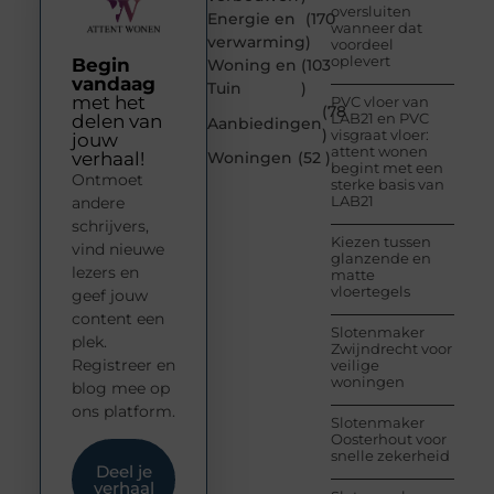
oversluiten
Energie en
(170
wanneer dat
verwarming
)
voordeel
oplevert
Begin
Woning en
(103
vandaag
Tuin
)
met het
PVC vloer van
(78
LAB21 en PVC
delen van
Aanbiedingen
)
visgraat vloer:
jouw
attent wonen
verhaal!
Woningen
(52 )
begint met een
Ontmoet
sterke basis van
LAB21
andere
schrijvers,
Kiezen tussen
vind nieuwe
glanzende en
lezers en
matte
vloertegels
geef jouw
content een
Slotenmaker
plek.
Zwijndrecht voor
Registreer en
veilige
woningen
blog mee op
ons platform.
Slotenmaker
Oosterhout voor
snelle zekerheid
Deel je
verhaal