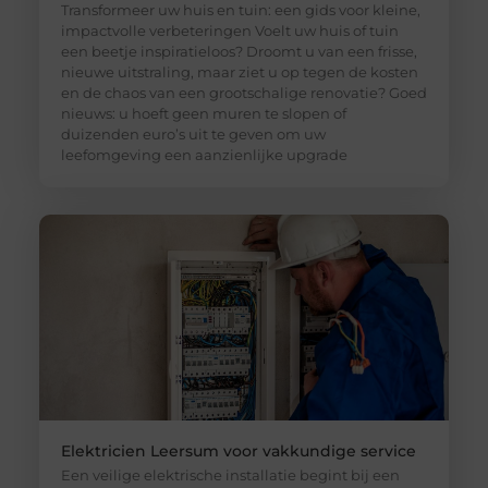
Transformeer uw huis en tuin: een gids voor kleine,
impactvolle verbeteringen Voelt uw huis of tuin
een beetje inspiratieloos? Droomt u van een frisse,
nieuwe uitstraling, maar ziet u op tegen de kosten
en de chaos van een grootschalige renovatie? Goed
nieuws: u hoeft geen muren te slopen of
duizenden euro’s uit te geven om uw
leefomgeving een aanzienlijke upgrade
Elektricien Leersum voor vakkundige service
Een veilige elektrische installatie begint bij een