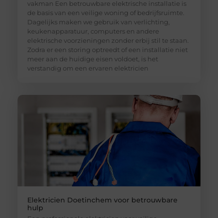
vakman Een betrouwbare elektrische installatie is
de basis van een veilige woning of bedrijfsruimte.
Dagelijks maken we gebruik van verlichting,
keukenapparatuur, computers en andere
elektrische voorzieningen zonder erbij stil te staan.
Zodra er een storing optreedt of een installatie niet
meer aan de huidige eisen voldoet, is het
verstandig om een ervaren elektricien
Elektricien Doetinchem voor betrouwbare
hulp