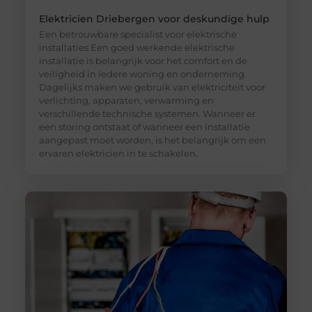
Elektricien Driebergen voor deskundige hulp
Een betrouwbare specialist voor elektrische
installaties Een goed werkende elektrische
installatie is belangrijk voor het comfort en de
veiligheid in iedere woning en onderneming.
Dagelijks maken we gebruik van elektriciteit voor
verlichting, apparaten, verwarming en
verschillende technische systemen. Wanneer er
een storing ontstaat of wanneer een installatie
aangepast moet worden, is het belangrijk om een
ervaren elektricien in te schakelen.