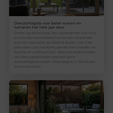
Overzichtsgids voor beter wonen en
tuinieren het hele jaar door
Creëer uw droomoase: een jaarkalender voor huis
en tuin Een comfortabel huis en een bloeiende
tuin zijn voor velen de ultieme droom. Het is de
plek waar u tot rust komt, geniet met vrienden en
familie, en uzelf kunt zijn. Maar het onderhouden
van deze persoonlijke oase kan soms
overweldigend voelen. Waar begint u? De sleutel
tot succes is niet