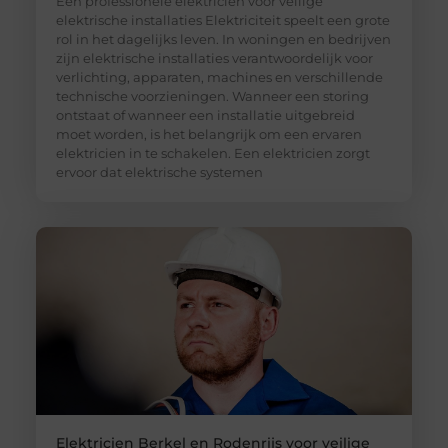
Een professionele elektricien voor veilige
elektrische installaties Elektriciteit speelt een grote
rol in het dagelijks leven. In woningen en bedrijven
zijn elektrische installaties verantwoordelijk voor
verlichting, apparaten, machines en verschillende
technische voorzieningen. Wanneer een storing
ontstaat of wanneer een installatie uitgebreid
moet worden, is het belangrijk om een ervaren
elektricien in te schakelen. Een elektricien zorgt
ervoor dat elektrische systemen
Elektricien Berkel en Rodenrijs voor veilige