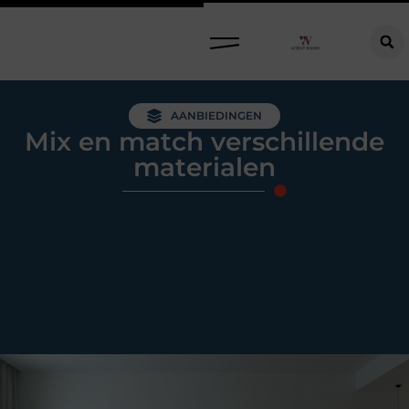
Raamdecoratie kiezen: welke oplossing past bij jouw ramen, ruimte en woonwensen?
AANBIEDINGEN
Mix en match verschillende
materialen