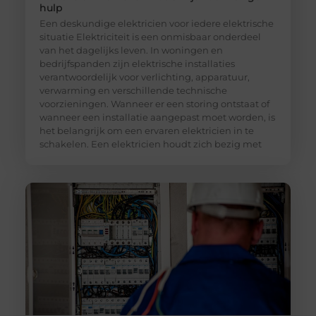
hulp
Een deskundige elektricien voor iedere elektrische
situatie Elektriciteit is een onmisbaar onderdeel
van het dagelijks leven. In woningen en
bedrijfspanden zijn elektrische installaties
verantwoordelijk voor verlichting, apparatuur,
verwarming en verschillende technische
voorzieningen. Wanneer er een storing ontstaat of
wanneer een installatie aangepast moet worden, is
het belangrijk om een ervaren elektricien in te
schakelen. Een elektricien houdt zich bezig met