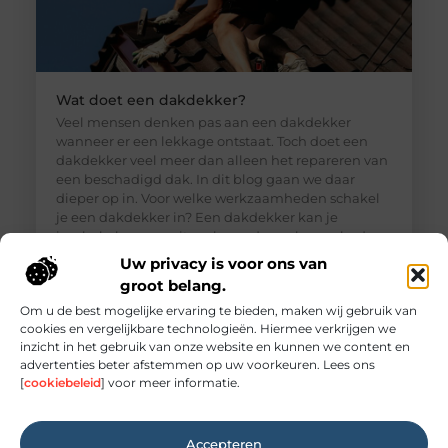
Wat doet een dakdekker?
Veel mensen denken pas aan een dakdekker
wanneer er een lekkage ontstaat. Toch doet een
dakdekker veel meer dan alleen het repareren van
een beschadigd dak. In dit blog gaan we daar
dieper op in. Voor welke werkzaamheden schakel
je een dakdekker in? Een dakdekker kan je
inschakelen voor uiteenlopende werkzaamheden,
zoals: · Het opsporen en repareren
Uw privacy is voor ons van
groot belang.
Om u de best mogelijke ervaring te bieden, maken wij gebruik van
cookies en vergelijkbare technologieën. Hiermee verkrijgen we
inzicht in het gebruik van onze website en kunnen we content en
advertenties beter afstemmen op uw voorkeuren. Lees ons
[
cookiebeleid
] voor meer informatie.
Accepteren