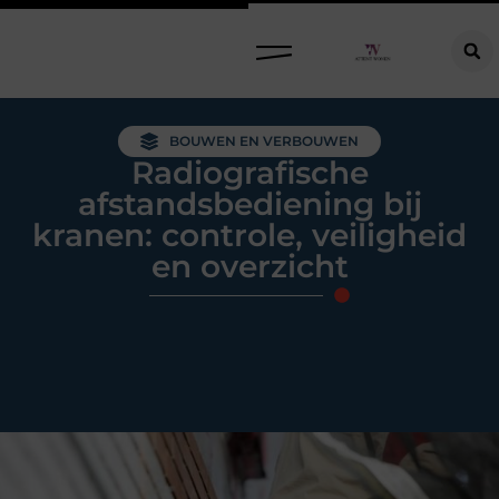
Raamdecoratie kiezen: welke oplossing past bij jouw ramen, ruimte en woonwensen?
BOUWEN EN VERBOUWEN
Radiografische
afstandsbediening bij
kranen: controle, veiligheid
en overzicht