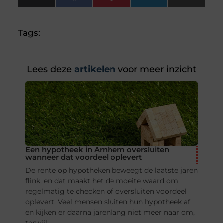
X
Facebook
Pinterest
LinkedIn
Email
(Twitter)
Tags:
Lees deze
artikelen
voor meer inzicht
Een hypotheek in Arnhem oversluiten
wanneer dat voordeel oplevert
De rente op hypotheken beweegt de laatste jaren
flink, en dat maakt het de moeite waard om
regelmatig te checken of oversluiten voordeel
oplevert. Veel mensen sluiten hun hypotheek af
en kijken er daarna jarenlang niet meer naar om,
terwijl ...