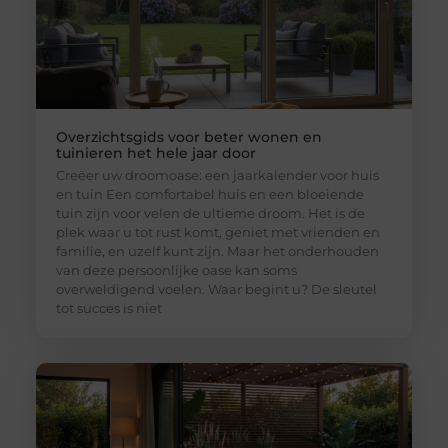
Overzichtsgids voor beter wonen en
tuinieren het hele jaar door
Creëer uw droomoase: een jaarkalender voor huis
en tuin Een comfortabel huis en een bloeiende
tuin zijn voor velen de ultieme droom. Het is de
plek waar u tot rust komt, geniet met vrienden en
familie, en uzelf kunt zijn. Maar het onderhouden
van deze persoonlijke oase kan soms
overweldigend voelen. Waar begint u? De sleutel
tot succes is niet