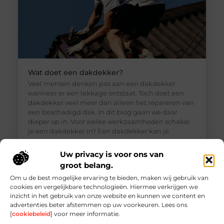
Wat doet een dakdekker?
Veel mensen denken pas aan een dakdekker
wanneer er een lekkage ontstaat. Toch doet een
dakdekker veel meer dan alleen het repareren van
een beschadigd dak. In dit blog gaan we daar
dieper op in. Voor welke werkzaamheden schakel
je een dakdekker in? Een dakdekker kan je
inschakelen voor uiteenlopende werkzaamheden,
zoals: · Het opsporen en repareren
Uw privacy is voor ons van
groot belang.
Om u de best mogelijke ervaring te bieden, maken wij gebruik van
cookies en vergelijkbare technologieën. Hiermee verkrijgen we
inzicht in het gebruik van onze website en kunnen we content en
advertenties beter afstemmen op uw voorkeuren. Lees ons
[
cookiebeleid
] voor meer informatie.