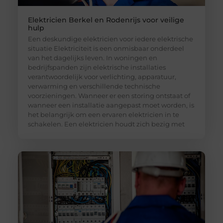
Elektricien Berkel en Rodenrijs voor veilige
hulp
Een deskundige elektricien voor iedere elektrische
situatie Elektriciteit is een onmisbaar onderdeel
van het dagelijks leven. In woningen en
bedrijfspanden zijn elektrische installaties
verantwoordelijk voor verlichting, apparatuur,
verwarming en verschillende technische
voorzieningen. Wanneer er een storing ontstaat of
wanneer een installatie aangepast moet worden, is
het belangrijk om een ervaren elektricien in te
schakelen. Een elektricien houdt zich bezig met