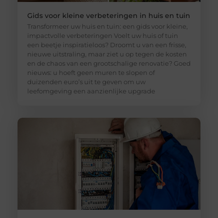
Gids voor kleine verbeteringen in huis en tuin
Transformeer uw huis en tuin: een gids voor kleine,
impactvolle verbeteringen Voelt uw huis of tuin
een beetje inspiratieloos? Droomt u van een frisse,
nieuwe uitstraling, maar ziet u op tegen de kosten
en de chaos van een grootschalige renovatie? Goed
nieuws: u hoeft geen muren te slopen of
duizenden euro’s uit te geven om uw
leefomgeving een aanzienlijke upgrade