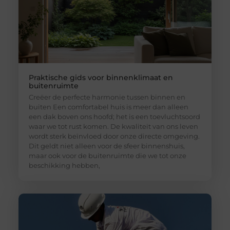
Praktische gids voor binnenklimaat en
buitenruimte
Creëer de perfecte harmonie tussen binnen en
buiten Een comfortabel huis is meer dan alleen
een dak boven ons hoofd; het is een toevluchtsoord
waar we tot rust komen. De kwaliteit van ons leven
wordt sterk beïnvloed door onze directe omgeving.
Dit geldt niet alleen voor de sfeer binnenshuis,
maar ook voor de buitenruimte die we tot onze
beschikking hebben,