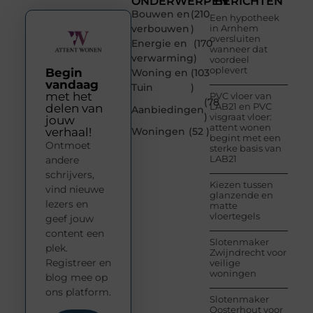
ONDERWERPEN
BERICHTEN
Bouwen en
(210
Een hypotheek
verbouwen
)
in Arnhem
oversluiten
Energie en
(170
wanneer dat
verwarming
)
voordeel
oplevert
Begin
Woning en
(103
vandaag
Tuin
)
met het
PVC vloer van
(78
LAB21 en PVC
delen van
Aanbiedingen
)
visgraat vloer:
jouw
attent wonen
verhaal!
Woningen
(52 )
begint met een
Ontmoet
sterke basis van
LAB21
andere
schrijvers,
Kiezen tussen
vind nieuwe
glanzende en
lezers en
matte
vloertegels
geef jouw
content een
Slotenmaker
plek.
Zwijndrecht voor
Registreer en
veilige
woningen
blog mee op
ons platform.
Slotenmaker
Oosterhout voor