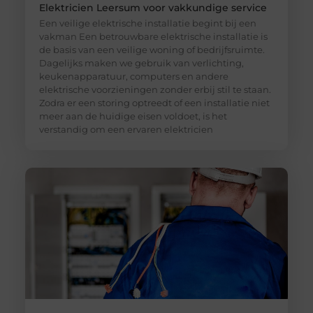
Elektricien Leersum voor vakkundige service
Een veilige elektrische installatie begint bij een
vakman Een betrouwbare elektrische installatie is
de basis van een veilige woning of bedrijfsruimte.
Dagelijks maken we gebruik van verlichting,
keukenapparatuur, computers en andere
elektrische voorzieningen zonder erbij stil te staan.
Zodra er een storing optreedt of een installatie niet
meer aan de huidige eisen voldoet, is het
verstandig om een ervaren elektricien