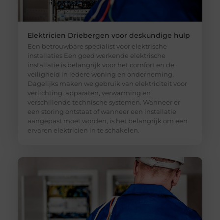
Elektricien Driebergen voor deskundige hulp
Een betrouwbare specialist voor elektrische
installaties Een goed werkende elektrische
installatie is belangrijk voor het comfort en de
veiligheid in iedere woning en onderneming.
Dagelijks maken we gebruik van elektriciteit voor
verlichting, apparaten, verwarming en
verschillende technische systemen. Wanneer er
een storing ontstaat of wanneer een installatie
aangepast moet worden, is het belangrijk om een
ervaren elektricien in te schakelen.