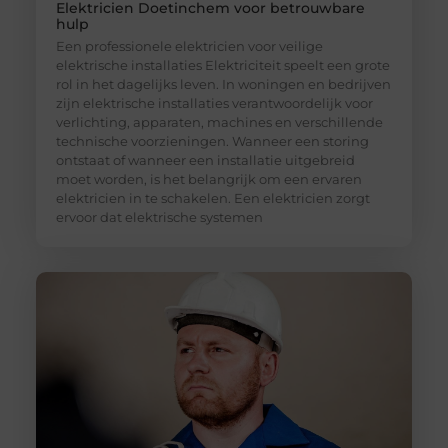
Elektricien Doetinchem voor betrouwbare
hulp
Een professionele elektricien voor veilige
elektrische installaties Elektriciteit speelt een grote
rol in het dagelijks leven. In woningen en bedrijven
zijn elektrische installaties verantwoordelijk voor
verlichting, apparaten, machines en verschillende
technische voorzieningen. Wanneer een storing
ontstaat of wanneer een installatie uitgebreid
moet worden, is het belangrijk om een ervaren
elektricien in te schakelen. Een elektricien zorgt
ervoor dat elektrische systemen