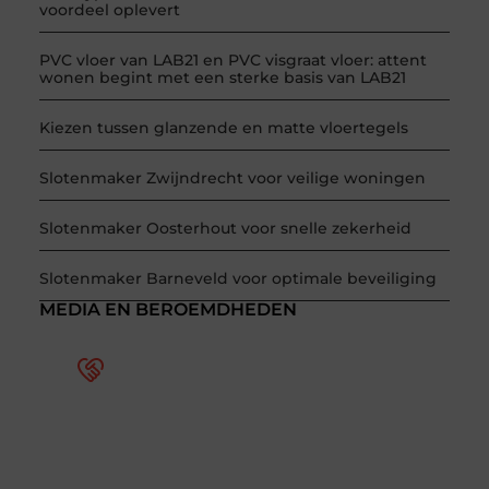
voordeel oplevert
PVC vloer van LAB21 en PVC visgraat vloer: attent
wonen begint met een sterke basis van LAB21
Kiezen tussen glanzende en matte vloertegels
Slotenmaker Zwijndrecht voor veilige woningen
Slotenmaker Oosterhout voor snelle zekerheid
Slotenmaker Barneveld voor optimale beveiliging
MEDIA EN BEROEMDHEDEN
Word deel van een actieve
blogcommunity
Bij ons krijg je meer dan alleen een plek om te