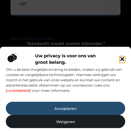
op!
Over Attent Wonen
“Aandacht maakt wonen bijzonder.”
Attentwonen.nl nodigt je uit om met zorg en
Uw privacy is voor ons van
verwondering naar je leefomgeving te kijken.
groot belang.
Inspirerende blogs die het alledaagse verrijken.
Om u de best mogelijke ervaring te bieden, maken wij gebruik van
cookies en vergelijkbare technologieën. Hiermee verkrijgen we
Onze informatie
inzicht in het gebruik van onze website en kunnen we content en
advertenties beter afstemmen op uw voorkeuren. Lees ons
Links Kopen: Hoe Jij Slim Kunt Investeren in Online Autoriteit
Geld Verdienen met je Website: Zo Zet Jij Jouw Online Platform Om in Inkomsten
[
cookiebeleid
] voor meer informatie.
Bericht categorie
Accepteren
Weigeren