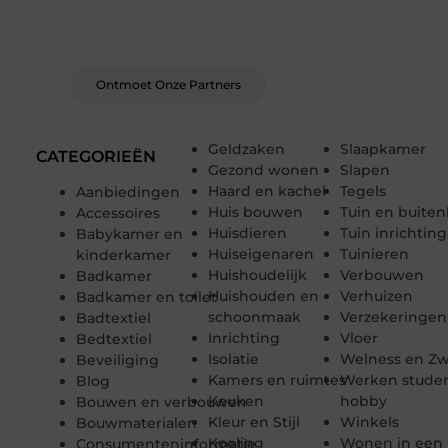
schrijven. Ontmoet andere schrijvers, ontvang
feedback, en laat je inspireren door de
verhalen van anderen.
Ontmoet Onze Partners
Geldzaken
Slaapkamer
CATEGORIEËN
Gezond wonen
Slapen
Haard en kachel
Tegels
Aanbiedingen
Huis bouwen
Tuin en buiten
Accessoires
Huisdieren
Tuin inrichting
Babykamer en
Huiseigenaren
Tuinieren
kinderkamer
Huishoudelijk
Verbouwen
Badkamer
Huishouden en
Verhuizen
Badkamer en toilet
schoonmaak
Verzekeringen
Badtextiel
Inrichting
Vloer
Bedtextiel
Isolatie
Welness en 
Beveiliging
Kamers en ruimtes
Werken stude
Blog
Keuken
hobby
Bouwen en verbouwen
Kleur en Stijl
Winkels
Bouwmaterialen
Koeling
Wonen in een
Consumenteninformatie