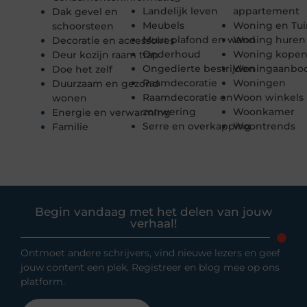
Landelijk leven
appartement
Dak gevel en
Meubels
Woning en Tui
schoorsteen
Muur plafond en wand
Woning huren
Decoratie en accessoires
Onderhoud
Woning kope
Deur kozijn raam trap
Ongedierte bestrijden
Woningaanbo
Doe het zelf
Raamdecoratie
Woningen
Duurzaam en gezond
Raamdecoratie en
Woon winkels
wonen
zonwering
Woonkamer
Energie en verwarming
Serre en overkapping
Woontrends
Familie
Begin vandaag met het delen van jouw
verhaal!
Ontmoet andere schrijvers, vind nieuwe lezers en geef
jouw content een plek. Registreer en blog mee op ons
platform.