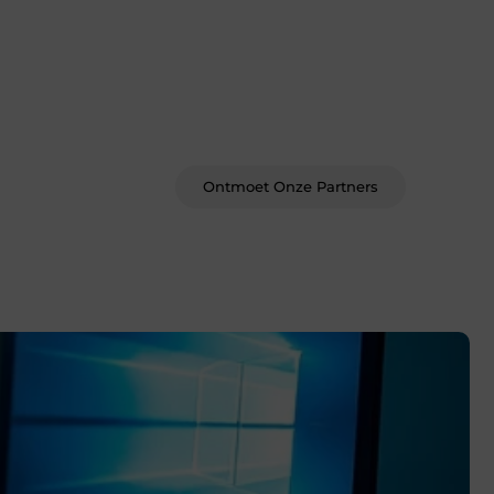
Word deel van een actieve
blogcommunity
Bij ons krijg je meer dan alleen een
plek om te schrijven. Ontmoet andere
schrijvers, ontvang feedback, en laat je
inspireren door de verhalen van
anderen.
Ontmoet Onze Partners