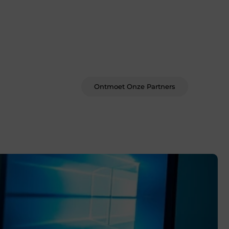
Word deel van een actieve
blogcommunity
Bij ons krijg je meer dan alleen een
plek om te schrijven. Ontmoet andere
schrijvers, ontvang feedback, en laat je
inspireren door de verhalen van
anderen.
Ontmoet Onze Partners