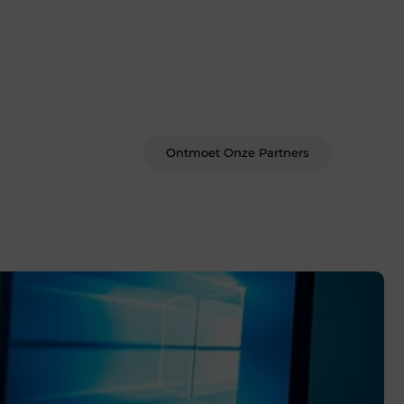
Word deel van een actieve
blogcommunity
Bij ons krijg je meer dan alleen een
plek om te schrijven. Ontmoet andere
schrijvers, ontvang feedback, en laat je
inspireren door de verhalen van
anderen.
Ontmoet Onze Partners