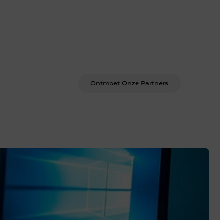
Word deel van een actieve
blogcommunity
Bij ons krijg je meer dan alleen een
plek om te schrijven. Ontmoet andere
schrijvers, ontvang feedback, en laat je
inspireren door de verhalen van
anderen.
Ontmoet Onze Partners