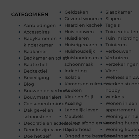
Geldzaken
Slaapkamer
CATEGORIEËN
Gezond wonen
Slapen
Haard en kachel
Tegels
Aanbiedingen
Huis bouwen
Tuin en buiten
Accessoires
Huisdieren
Tuin inrichting
Babykamer en
Huiseigenaren
Tuinieren
kinderkamer
Huishoudelijk
Verbouwen
Badkamer
Huishouden en
Verhuizen
Badkamer en toilet
schoonmaak
Verzekeringen
Badtextiel
Inrichting
Vloer
Bedtextiel
Isolatie
Welness en 
Beveiliging
Kamers en ruimtes
Werken stude
Blog
Keuken
hobby
Bouwen en verbouwen
Kleur en Stijl
Winkels
Bouwmaterialen
Koeling
Wonen in een
Consumenteninformatie
Landelijk leven
appartement
Dak gevel en
Meubels
Woning en Tui
schoorsteen
Muur plafond en wand
Woning huren
Decoratie en accessoires
Onderhoud
Woning kope
Deur kozijn raam trap
Ongedierte bestrijden
Woningaanbo
Doe het zelf