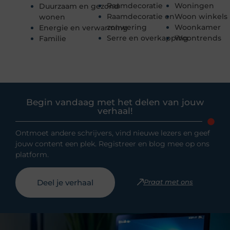
Raamdecoratie
Woningen
Duurzaam en gezond
Raamdecoratie en
Woon winkels
wonen
zonwering
Woonkamer
Energie en verwarming
Serre en overkapping
Woontrends
Familie
Begin vandaag met het delen van jouw
verhaal!
Ontmoet andere schrijvers, vind nieuwe lezers en geef
jouw content een plek. Registreer en blog mee op ons
platform.
Deel je verhaal
Praat met ons