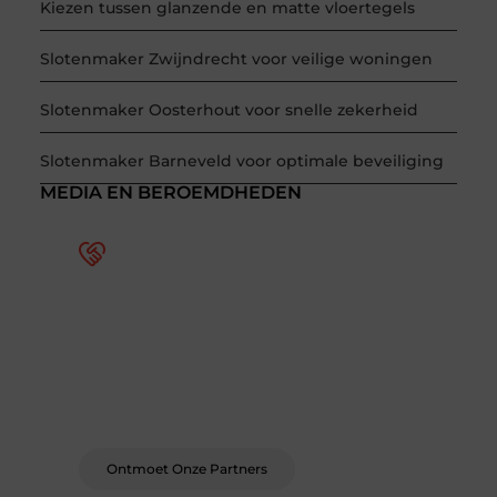
Kiezen tussen glanzende en matte vloertegels
Slotenmaker Zwijndrecht voor veilige woningen
Slotenmaker Oosterhout voor snelle zekerheid
Slotenmaker Barneveld voor optimale beveiliging
MEDIA EN BEROEMDHEDEN
Word deel van een actieve
blogcommunity
Bij ons krijg je meer dan alleen een plek om te
schrijven. Ontmoet andere schrijvers, ontvang
feedback, en laat je inspireren door de
verhalen van anderen.
Ontmoet Onze Partners