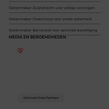
Slotenmaker Zwijndrecht voor veilige woningen
Slotenmaker Oosterhout voor snelle zekerheid
Slotenmaker Barneveld voor optimale beveiliging
MEDIA EN BEROEMDHEDEN
Word deel van een actieve
blogcommunity
Bij ons krijg je meer dan alleen een plek om te
schrijven. Ontmoet andere schrijvers, ontvang
feedback, en laat je inspireren door de
verhalen van anderen.
Ontmoet Onze Partners