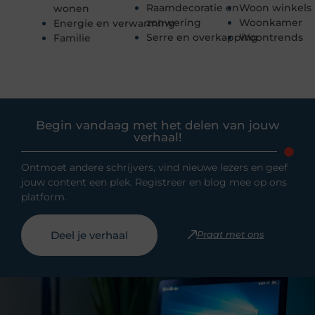
Raamdecoratie en
Woon winkels
wonen
zonwering
Woonkamer
Energie en verwarming
Serre en overkapping
Woontrends
Familie
Begin vandaag met het delen van jouw
verhaal!
Ontmoet andere schrijvers, vind nieuwe lezers en geef
jouw content een plek. Registreer en blog mee op ons
platform.
Deel je verhaal
Praat met ons