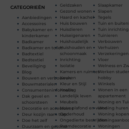
Geldzaken
Slaapkamer
CATEGORIEËN
Gezond wonen
Slapen
Haard en kachel
Tegels
Aanbiedingen
Huis bouwen
Tuin en buiten
Accessoires
Huisdieren
Tuin inrichting
Babykamer en
Huiseigenaren
Tuinieren
kinderkamer
Huishoudelijk
Verbouwen
Badkamer
Huishouden en
Verhuizen
Badkamer en toilet
schoonmaak
Verzekeringen
Badtextiel
Inrichting
Vloer
Bedtextiel
Isolatie
Welness en 
Beveiliging
Kamers en ruimtes
Werken stude
Blog
Keuken
hobby
Bouwen en verbouwen
Kleur en Stijl
Winkels
Bouwmaterialen
Koeling
Wonen in een
Consumenteninformatie
Landelijk leven
appartement
Dak gevel en
Meubels
Woning en Tui
schoorsteen
Muur plafond en wand
Woning huren
Decoratie en accessoires
Onderhoud
Woning kope
Deur kozijn raam trap
Ongedierte bestrijden
Woningaanbo
Doe het zelf
Raamdecoratie
Woningen
Duurzaam en gezond