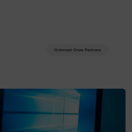
Word deel van een actieve
blogcommunity
Bij ons krijg je meer dan alleen een
plek om te schrijven. Ontmoet andere
schrijvers, ontvang feedback, en laat je
inspireren door de verhalen van
anderen.
Ontmoet Onze Partners