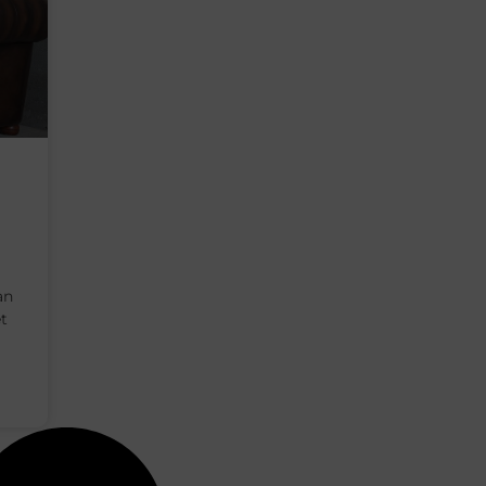
an
et