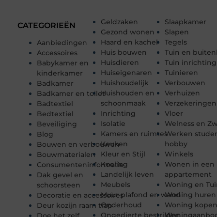
Geldzaken
Slaapkamer
CATEGORIEËN
Gezond wonen
Slapen
Haard en kachel
Tegels
Aanbiedingen
Huis bouwen
Tuin en buiten
Accessoires
Huisdieren
Tuin inrichting
Babykamer en
Huiseigenaren
Tuinieren
kinderkamer
Huishoudelijk
Verbouwen
Badkamer
Huishouden en
Verhuizen
Badkamer en toilet
schoonmaak
Verzekeringen
Badtextiel
Inrichting
Vloer
Bedtextiel
Isolatie
Welness en 
Beveiliging
Kamers en ruimtes
Werken stude
Blog
Keuken
hobby
Bouwen en verbouwen
Kleur en Stijl
Winkels
Bouwmaterialen
Koeling
Wonen in een
Consumenteninformatie
Landelijk leven
appartement
Dak gevel en
Meubels
Woning en Tui
schoorsteen
Muur plafond en wand
Woning huren
Decoratie en accessoires
Onderhoud
Woning kope
Deur kozijn raam trap
Ongedierte bestrijden
Woningaanbo
Doe het zelf