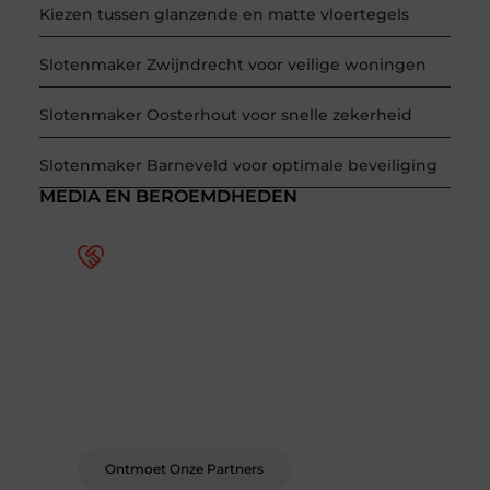
Kiezen tussen glanzende en matte vloertegels
Slotenmaker Zwijndrecht voor veilige woningen
Slotenmaker Oosterhout voor snelle zekerheid
Slotenmaker Barneveld voor optimale beveiliging
MEDIA EN BEROEMDHEDEN
Word deel van een actieve
blogcommunity
Bij ons krijg je meer dan alleen een plek om te
schrijven. Ontmoet andere schrijvers, ontvang
feedback, en laat je inspireren door de
verhalen van anderen.
Ontmoet Onze Partners