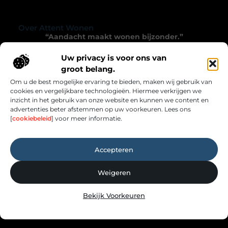
Over Attent Wonen
“Aandacht maakt wonen bijzonder.”
Attentwonen.nl nodigt je uit om met zorg en
Uw privacy is voor ons van
verwondering naar je leefomgeving te kijken.
groot belang.
Inspirerende blogs die het alledaagse verrijken.
Om u de best mogelijke ervaring te bieden, maken wij gebruik van
cookies en vergelijkbare technologieën. Hiermee verkrijgen we
Onze informatie
inzicht in het gebruik van onze website en kunnen we content en
advertenties beter afstemmen op uw voorkeuren. Lees ons
Links Kopen: Hoe Jij Slim Kunt Investeren in Online Autoriteit
Geld Verdienen met je Website: Zo Zet Jij Jouw Online Platform Om in Inkomsten
[
cookiebeleid
] voor meer informatie.
Bericht categorie
Accepteren
Weigeren
Bekijk Voorkeuren
Website index
Cookiebeleid (EU)
@2025 attentwonen.nl. All Right Reserved.