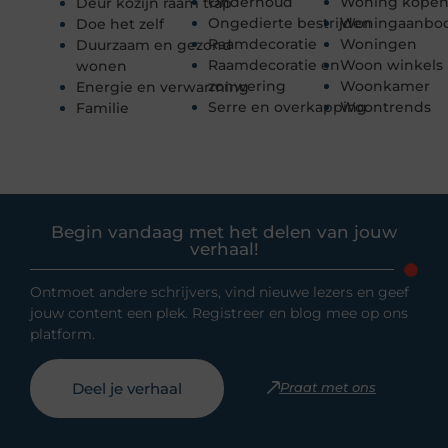
Onderhoud
Woning kope
Deur kozijn raam trap
Ongedierte bestrijden
Woningaanbo
Doe het zelf
Raamdecoratie
Woningen
Duurzaam en gezond
Raamdecoratie en
Woon winkels
wonen
zonwering
Woonkamer
Energie en verwarming
Serre en overkapping
Woontrends
Familie
Begin vandaag met het delen van jouw
verhaal!
Ontmoet andere schrijvers, vind nieuwe lezers en geef
jouw content een plek. Registreer en blog mee op ons
platform.
Deel je verhaal
Praat met ons