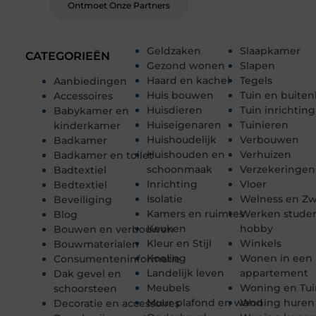
Ontmoet Onze Partners
Geldzaken
Slaapkamer
CATEGORIEËN
Gezond wonen
Slapen
Haard en kachel
Tegels
Aanbiedingen
Huis bouwen
Tuin en buiten
Accessoires
Huisdieren
Tuin inrichting
Babykamer en
Huiseigenaren
Tuinieren
kinderkamer
Huishoudelijk
Verbouwen
Badkamer
Huishouden en
Verhuizen
Badkamer en toilet
schoonmaak
Verzekeringen
Badtextiel
Inrichting
Vloer
Bedtextiel
Isolatie
Welness en 
Beveiliging
Kamers en ruimtes
Werken stude
Blog
Keuken
hobby
Bouwen en verbouwen
Kleur en Stijl
Winkels
Bouwmaterialen
Koeling
Wonen in een
Consumenteninformatie
Landelijk leven
appartement
Dak gevel en
Meubels
Woning en Tui
schoorsteen
Muur plafond en wand
Woning huren
Decoratie en accessoires