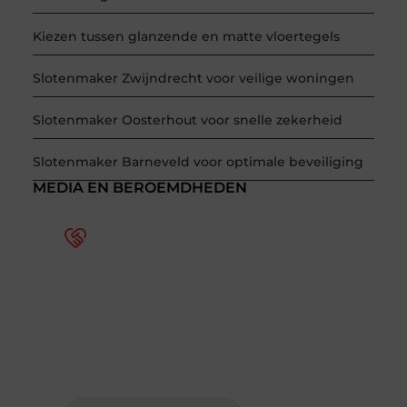
Kiezen tussen glanzende en matte vloertegels
Slotenmaker Zwijndrecht voor veilige woningen
Slotenmaker Oosterhout voor snelle zekerheid
Slotenmaker Barneveld voor optimale beveiliging
MEDIA EN BEROEMDHEDEN
Word deel van een actieve
blogcommunity
Bij ons krijg je meer dan alleen een plek om te
schrijven. Ontmoet andere schrijvers, ontvang
feedback, en laat je inspireren door de
verhalen van anderen.