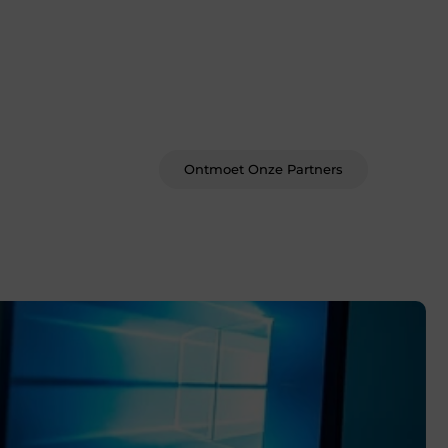
Word deel van een actieve
blogcommunity
Bij ons krijg je meer dan alleen een
plek om te schrijven. Ontmoet andere
schrijvers, ontvang feedback, en laat je
inspireren door de verhalen van
anderen.
Ontmoet Onze Partners