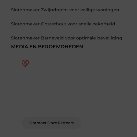
Slotenmaker Zwijndrecht voor veilige woningen
Slotenmaker Oosterhout voor snelle zekerheid
Slotenmaker Barneveld voor optimale beveiliging
MEDIA EN BEROEMDHEDEN
Word deel van een actieve
blogcommunity
Bij ons krijg je meer dan alleen een plek om te
schrijven. Ontmoet andere schrijvers, ontvang
feedback, en laat je inspireren door de
verhalen van anderen.
Ontmoet Onze Partners