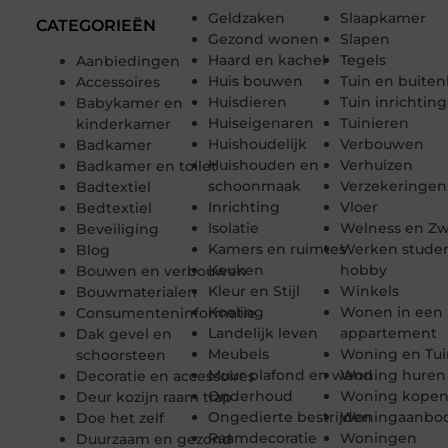
Geldzaken
Slaapkamer
CATEGORIEËN
Gezond wonen
Slapen
Haard en kachel
Tegels
Aanbiedingen
Huis bouwen
Tuin en buiten
Accessoires
Huisdieren
Tuin inrichting
Babykamer en
Huiseigenaren
Tuinieren
kinderkamer
Huishoudelijk
Verbouwen
Badkamer
Huishouden en
Verhuizen
Badkamer en toilet
schoonmaak
Verzekeringen
Badtextiel
Inrichting
Vloer
Bedtextiel
Isolatie
Welness en 
Beveiliging
Kamers en ruimtes
Werken stude
Blog
Keuken
hobby
Bouwen en verbouwen
Kleur en Stijl
Winkels
Bouwmaterialen
Koeling
Wonen in een
Consumenteninformatie
Landelijk leven
appartement
Dak gevel en
Meubels
Woning en Tui
schoorsteen
Muur plafond en wand
Woning huren
Decoratie en accessoires
Onderhoud
Woning kope
Deur kozijn raam trap
Ongedierte bestrijden
Woningaanbo
Doe het zelf
Raamdecoratie
Woningen
Duurzaam en gezond