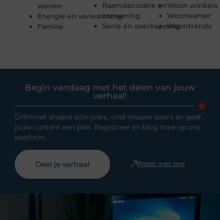
Raamdecoratie en
Woon winkels
wonen
zonwering
Woonkamer
Energie en verwarming
Serre en overkapping
Woontrends
Familie
Begin vandaag met het delen van jouw
verhaal!
Ontmoet andere schrijvers, vind nieuwe lezers en geef
jouw content een plek. Registreer en blog mee op ons
platform.
Deel je verhaal
Praat met ons