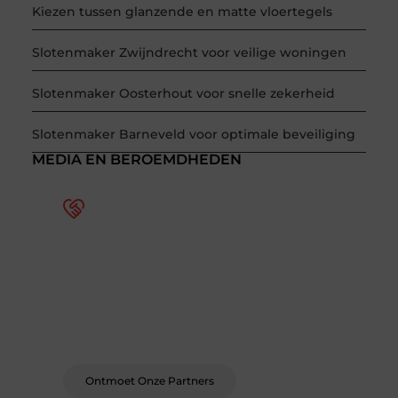
Kiezen tussen glanzende en matte vloertegels
Slotenmaker Zwijndrecht voor veilige woningen
Slotenmaker Oosterhout voor snelle zekerheid
Slotenmaker Barneveld voor optimale beveiliging
MEDIA EN BEROEMDHEDEN
Word deel van een actieve
blogcommunity
Bij ons krijg je meer dan alleen een plek om te
schrijven. Ontmoet andere schrijvers, ontvang
feedback, en laat je inspireren door de
verhalen van anderen.
Ontmoet Onze Partners