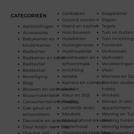
Geldzaken
Slaapkamer
CATEGORIEËN
Gezond wonen
Slapen
Haard en kachel
Tegels
Aanbiedingen
Huis bouwen
Tuin en buiten
Accessoires
Huisdieren
Tuin inrichting
Babykamer en
Huiseigenaren
Tuinieren
kinderkamer
Huishoudelijk
Verbouwen
Badkamer
Huishouden en
Verhuizen
Badkamer en toilet
schoonmaak
Verzekeringen
Badtextiel
Inrichting
Vloer
Bedtextiel
Isolatie
Welness en 
Beveiliging
Kamers en ruimtes
Werken stude
Blog
Keuken
hobby
Bouwen en verbouwen
Kleur en Stijl
Winkels
Bouwmaterialen
Koeling
Wonen in een
Consumenteninformatie
Landelijk leven
appartement
Dak gevel en
Meubels
Woning en Tui
schoorsteen
Muur plafond en wand
Woning huren
Decoratie en accessoires
Onderhoud
Woning kope
Deur kozijn raam trap
Ongedierte bestrijden
Woningaanbo
Doe het zelf